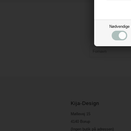
Nødvendige
Kija-Design
Møllevej 15
4140 Borup
(Ingen butik på adressen)