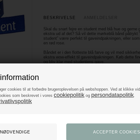
BESKRIVELSE
ANMELDELSER
Skal du snart fejre en student med blå hue og gerne g
ekstra ud af det? Så vil dette mørkeblå bånd påtrykt 
student” være perfekt til gaveindpakningen, eller so
en rød rose.
Båndet er i den flotteste blå farve og vil med sikkerh
ekstra wow-effekt til gaveindpakningen. Køb dette fi
og bliv klar med studentens gave.
Mål: B: 1 cm x L: 5 meter
information
Materiale: grosgrain
Farve: hvid, blå
uger cookies til at forbedre brugeroplevelsen på webshoppen. Ved at klikke vi
cookiepolitik
persondatapolitik
ookies som beskrevet i vores
og
.
vatlivspolitik