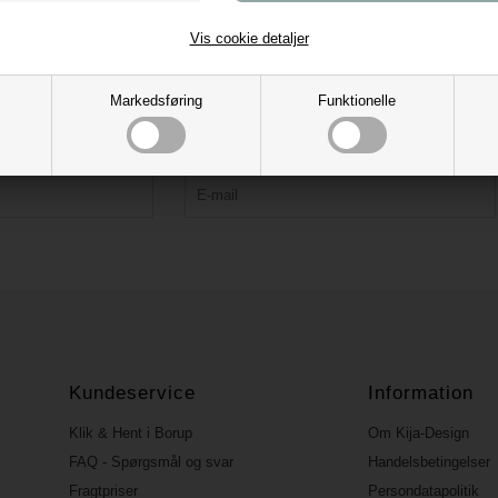
Vis cookie detaljer
Tilmeld vores nyhedsbrev og få 10% rabat
Markedsføring
Funktionelle
Bliv forkælet med tips, kreative idéer, tilbud og nyheder.
Rabatkoden fremsendes ved bekræftelse.
Kundeservice
Information
Klik & Hent i Borup
Om Kija-Design
FAQ - Spørgsmål og svar
Handelsbetingelser
Fragtpriser
Persondatapolitik