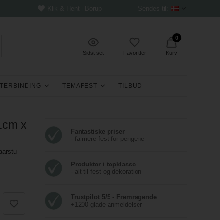
Klik & Hent i Borup
Sendes til:
0
Sidst set
Favoritter
Kurv
TERBINDING
TEMAFEST
TILBUD
1cm x
Fantastiske priser
- få mere fest for pengene
aarstu
Produkter i topklasse
- alt til fest og dekoration
Trustpilot 5/5 - Fremragende
+1200 glade anmeldelser