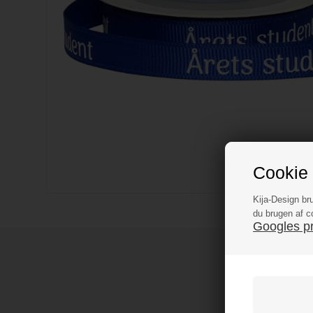
Cookie 
Kija-Design br
du brugen af c
Googles pri