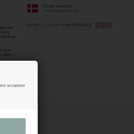
Dansk webshop
- med hurtig levering
DU ER
449,00 DKK
FRA FRI FRAGT
449 DKK
øre lidt
”Årets
m bånd om
ed give
ne bånd
dere accepterer