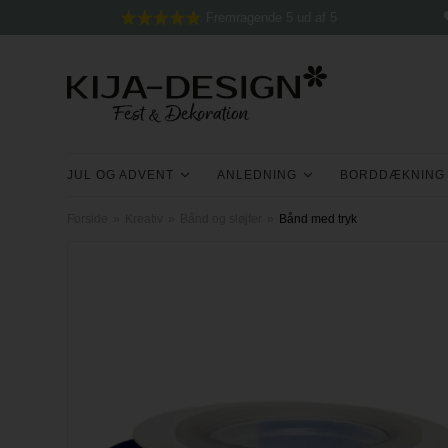
Fremragende 5 ud af 5
JUL OG ADVENT
ANLEDNING
BORDDÆKNING
Forside
»
Kreativ
»
Bånd og sløjfer
»
Bånd med tryk