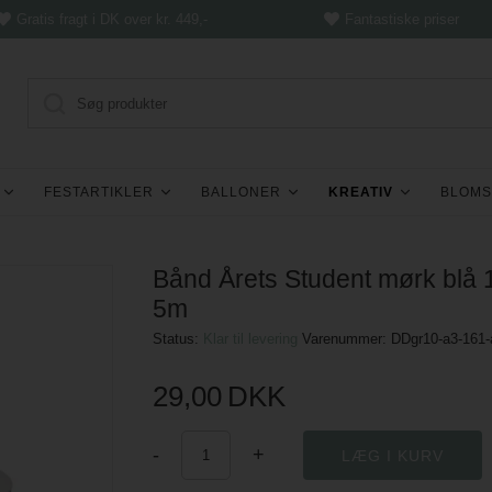
Gratis fragt i DK over kr. 449,-
Fantastiske priser
FESTARTIKLER
BALLONER
KREATIV
BLOMS
Bånd Årets Student mørk blå 
5m
Status:
Klar til levering
Varenummer:
DDgr10-a3-161-
29,00
DKK
-
+