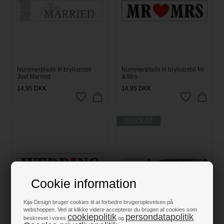
Nummerplade til bryllupsbil
Nummerplade til bryllupsbil Mr
Just Married
& Mrs
14,95
DKK
14,95
DKK
UDSOLGT
Cookie information
Kija-Design bruger cookies til at forbedre brugeroplevelsen på
webshoppen. Ved at klikke videre accepterer du brugen af cookies som
cookiepolitik
persondatapolitik
beskrevet i vores
og
.
Nummerplade til bryllupsbil
Posca Chalk marker / Kridtpen