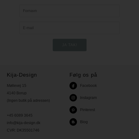
Kija-Design
Følg os på
Møllevej 15
Facebook
4140 Borup
Instagram
(Ingen butik på adressen)
Pinterest
+45 6089 3645
Blog
info@kija-design.dk
CVR:
DK35501746