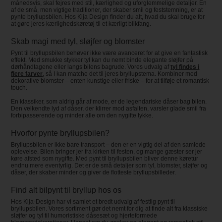
månedsvis, skal fejres med stil, kærlighed og uforglemmelige detaljer. En
af de små, men vigtige traditioner, der skaber smil og feststemning, er at
pynte bryllupsbilen. Hos Kija Design finder du alt, hvad du skal bruge for
at gøre jeres kærlighedskøretøj til et kærligt blikfang.
Skab magi med tyl, sløjfer og blomster
Pynt til bryllupsbilen behøver ikke være avanceret for at give en fantastisk
effekt. Med smukke stykker tyl kan du nemt binde elegante sløjfer på
dørhåndtagene eller langs bilens bagrude. Vores udvalg af
tyl findes i
flere farver
, så I kan matche det til jeres bryllupstema. Kombiner med
dekorative blomster – enten kunstige eller friske – for at tilføje et romantisk
touch.
En klassiker, som aldrig går af mode, er de legendariske dåser bag bilen.
Den velkendte lyd af dåser, der klirrer mod asfalten, varsler glade smil fra
forbipasserende og minder alle om den nygifte lykke.
Hvorfor pynte bryllupsbilen?
Bryllupsbilen er ikke bare transport – den er en vigtig del af den samlede
oplevelse. Bilen bringer jer fra kirken til festen, og mange gæster ser jer
køre afsted som nygifte. Med pynt til bryllupsbilen bliver denne køretur
endnu mere eventyrlig. Det er de små detaljer som tyl, blomster, sløjfer og
dåser, der skaber minder og giver de flotteste bryllupsbilleder.
Find alt bilpynt til bryllup hos os
Hos Kija-Design har vi samlet et bredt udvalg af festlig pynt til
bryllupsbilen. Vores sortiment gør det nemt for dig at finde alt fra klassiske
sløjfer og tyl til humoristiske dåsesæt og hjerteformede