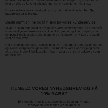
blomsterdekorationer. Uanset om du ønsker en elegant og romantisk stil
eller en sjov og farverig udsmykning, har vi noget for enhver smag.
Du kan se hele vores udvalg af pynt og dekoration til bryllup her:
Se
kategorien alt til bryllup
.
Bestil nemt online og få hjælp fra vores kundeservice
Vi ved, at planlægning af et bryllup kan være overvældende, og derfor står
vores venlige kundeservice altid klar til at hjælpe dig. Har du spørgsmål
om pynt til bryllupsbilen, eller mangler du inspiration, er vi kun et opkald
eller en mail væk.
Gør bryllupsdagen ekstra speciel med pynt, der fanger opmærksomheden
og skaber uforglemmelige minder. Klik rundt på vores webshop og bestil
alt, du skal bruge til bryllupsbilen i dag – så er du et skridt tættere på den
perfekte fest.
TILMELD VORES NYHEDSBREV OG FÅ
10% RABAT
Bliv forkælet med tips, kreative idéer, tilbud og nyheder.
Rabatkoden fremsendes ved bekræftelse.