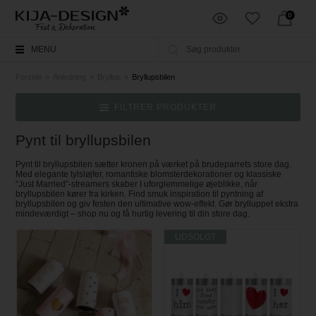
0
MENU
Forside
»
Anledning
»
Bryllup
»
Bryllupsbilen
FILTRER PRODUKTER
Pynt til bryllupsbilen
Pynt til bryllupsbilen sætter kronen på værket på brudeparrets store dag.
Med elegante tylsløjfer, romantiske blomsterdekorationer og klassiske
“Just Married”-streamers skaber I uforglemmelige øjeblikke, når
bryllupsbilen kører fra kirken. Find smuk inspiration til pyntning af
bryllupsbilen og giv festen den ultimative wow-effekt. Gør brylluppet ekstra
mindeværdigt – shop nu og få hurtig levering til din store dag.
UDSOLGT