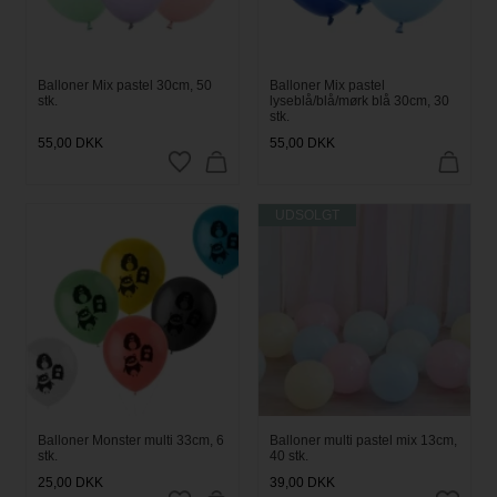
Balloner Mix pastel 30cm, 50
Balloner Mix pastel
stk.
lyseblå/blå/mørk blå 30cm, 30
stk.
55,00
DKK
55,00
DKK
UDSOLGT
Balloner Monster multi 33cm, 6
Balloner multi pastel mix 13cm,
stk.
40 stk.
25,00
DKK
39,00
DKK