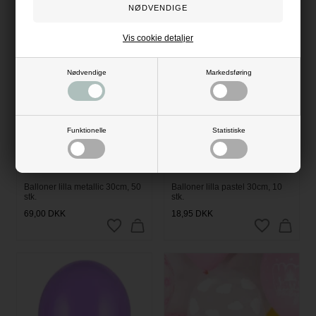
Vis cookie detaljer
Nødvendige
Markedsføring
Funktionelle
Statistiske
Balloner lilla metallic 30cm, 50
Balloner lilla pastel 30cm, 10
stk.
stk.
69,00
DKK
18,95
DKK