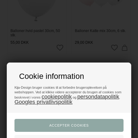
Balloner hvid pastel 30cm, 50
Balloner Katte mix 30cm, 6 stk.
stk.
55,00
DKK
29,00
DKK
Cookie information
Kija-Design bruger cookies til at forbedre brugeroplevelsen på
webshoppen. Ved at klikke videre accepterer du brugen af cookies som
cookiepolitik
persondatapolitik
beskrevet i vores
og
.
Googles privatlivspolitik
Balloner Kæledyr Hund og Kat
Balloner lilla metallic 30cm, 10
23cm, 6 stk.
stk.
21,75
DKK
19,95
DKK