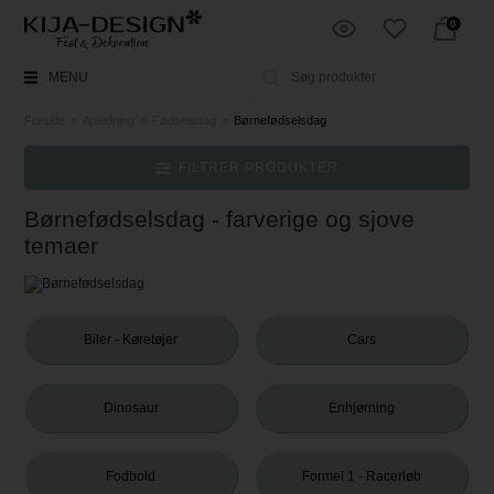
0
MENU
Forside
»
Anledning
»
Fødselsdag
»
Børnefødselsdag
FILTRER PRODUKTER
Børnefødselsdag - farverige og sjove
temaer
Biler - Køretøjer
Cars
Dinosaur
Enhjørning
Fodbold
Formel 1 - Racerløb