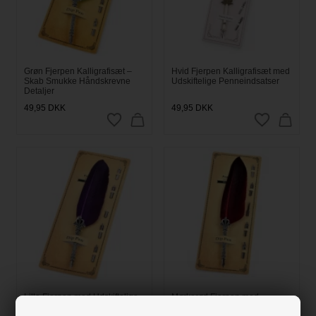
Grøn Fjerpen Kalligrafisæt –
Hvid Fjerpen Kalligrafisæt med
Skab Smukke Håndskrevne
Udskiftelige Penneindsatser
Detaljer
49,95
DKK
49,95
DKK
Lilla Fjerpen med Udskiftelige
Mørkerød Fjerpen med
Spidser | Kalligrafi & Kreativ
Udskiftelige Spidser –