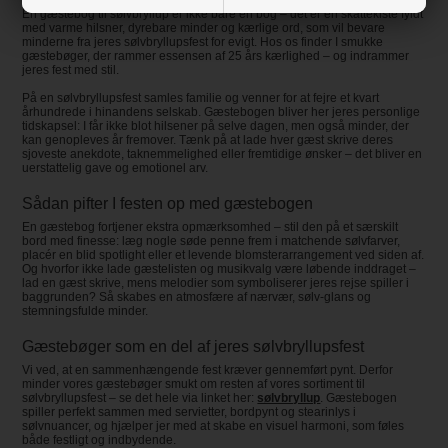
En gæstebog til sølvbryllup er ikke bare en bog – det er en skattekiste fyldt
med varme hilsner, dyrebare minder og kærlige ord, som vil bevare
minderne fra jeres sølvbryllupsfest for evigt. Hos os finder I smukke
gæstebøger, der rammer essensen af 25 års kærlighed – og indrammer
jeres fest med stil.
På en sølvbryllupsfest samles familie og venner for at fejre et kvart
århundrede i hinandens selskab. Gæstebogen bliver her jeres personlige
tidskapsel: I får ikke blot hilsener på selve dagen, men også minder, der
kan genopleves år fremover. Tænk på at lade hver gæst skrive deres
sjoveste anekdote, taknemmelighed eller fremtidige ønsker – det bliver en
uerstattelig gave og emotionel arv.
Sådan pifter I festen op med gæstebogen
En gæstebog fortjener ekstra opmærksomhed – stil den på et særskilt
bord med finesse: læg nogle søde penne frem i matchende sølvfarver,
placér en blid spotlight eller et levende blomsterarrangement ved siden af.
Og hvorfor ikke lade gæstelisten og musikvalg være løbende inddraget –
lad en gæst skrive, mens melodier som symboliserer jeres rejse spiller i
baggrunden? Så skabes en atmosfære af nærvær, sølv‑glans og
stemningsfulde minder.
Gæstebøger som en del af jeres sølvbryllupsfest
Vi ved, at en sammenhængende fest kræver gennemført pynt. Derfor
minder vores gæstebøger smukt om resten af vores sortiment til
sølvbryllupsfest – se det hele via linket her:
sølvbryllup
. Gæstebogen
spiller perfekt sammen med servietter, bordpynt og stearinlys i
sølvnuancer, og hjælper jer med at skabe en visuel harmoni, som føles
både festligt og indbydende.