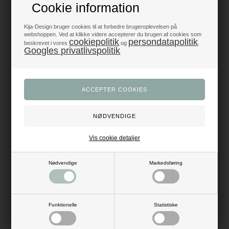
Skrivning
Eksklusivt Kalligrafisæt til
Cookie information
Kreativ Skrift
49,95
DKK
49,95
DKK
Kija-Design bruger cookies til at forbedre brugeroplevelsen på
webshoppen. Ved at klikke videre accepterer du brugen af cookies som
cookiepolitik
persondatapolitik
beskrevet i vores
og
.
Googles privatlivspolitik
Vis cookie detaljer
Rød Fjerpen til Gæstebog –
Sort Fjerpen med 5
Nødvendige
Markedsføring
Skab Elegante Håndskrevne
Udskiftelige Skrivespidser –
Minder
Elegant Kalligrafi Skrivefjer
49,95
DKK
49,95
DKK
Funktionelle
Statistiske
Hold sølvbryllup med gæstebøger