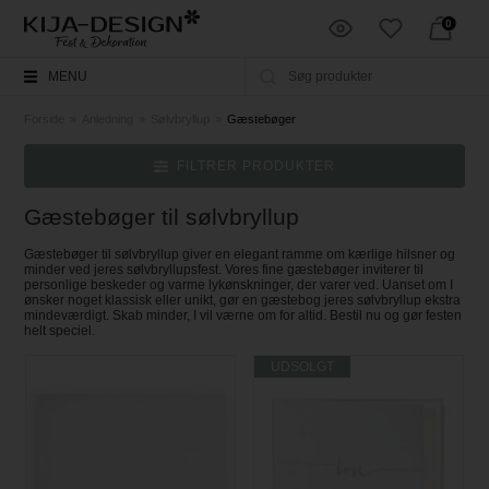
0
MENU
Forside
»
Anledning
»
Sølvbryllup
»
Gæstebøger
FILTRER PRODUKTER
Gæstebøger til sølvbryllup
Gæstebøger til sølvbryllup giver en elegant ramme om kærlige hilsner og
minder ved jeres sølvbryllupsfest. Vores fine gæstebøger inviterer til
personlige beskeder og varme lykønskninger, der varer ved. Uanset om I
ønsker noget klassisk eller unikt, gør en gæstebog jeres sølvbryllup ekstra
mindeværdigt. Skab minder, I vil værne om for altid. Bestil nu og gør festen
helt speciel.
UDSOLGT