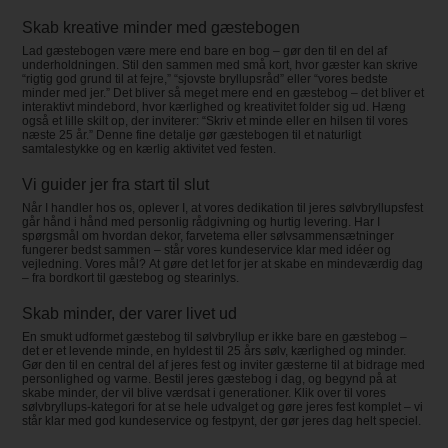
Skab kreative minder med gæstebogen
Lad gæstebogen være mere end bare en bog – gør den til en del af
underholdningen. Stil den sammen med små kort, hvor gæster kan skrive
“rigtig god grund til at fejre,” “sjovste bryllupsråd” eller “vores bedste
minder med jer.” Det bliver så meget mere end en gæstebog – det bliver et
interaktivt mindebord, hvor kærlighed og kreativitet folder sig ud. Hæng
også et lille skilt op, der inviterer: “Skriv et minde eller en hilsen til vores
næste 25 år.” Denne fine detalje gør gæstebogen til et naturligt
samtalestykke og en kærlig aktivitet ved festen.
Vi guider jer fra start til slut
Når I handler hos os, oplever I, at vores dedikation til jeres sølvbryllupsfest
går hånd i hånd med personlig rådgivning og hurtig levering. Har I
spørgsmål om hvordan dekor, farvetema eller sølvsammensætninger
fungerer bedst sammen – står vores kundeservice klar med idéer og
vejledning. Vores mål? At gøre det let for jer at skabe en mindeværdig dag
– fra bordkort til gæstebog og stearinlys.
Skab minder, der varer livet ud
En smukt udformet gæstebog til sølvbryllup er ikke bare en gæstebog –
det er et levende minde, en hyldest til 25 års sølv, kærlighed og minder.
Gør den til en central del af jeres fest og inviter gæsterne til at bidrage med
personlighed og varme. Bestil jeres gæstebog i dag, og begynd på at
skabe minder, der vil blive værdsat i generationer. Klik over til vores
sølvbryllups-kategori for at se hele udvalget og gøre jeres fest komplet – vi
står klar med god kundeservice og festpynt, der gør jeres dag helt speciel.