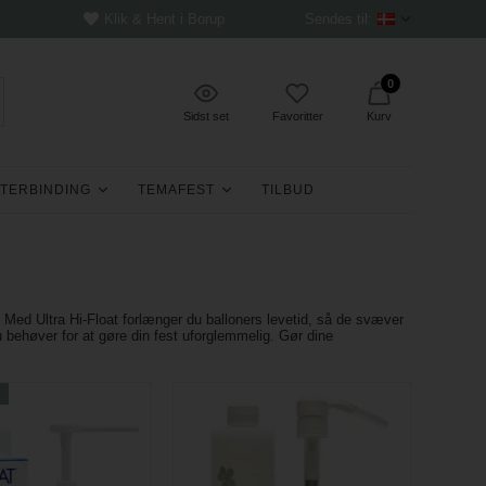
Klik & Hent i Borup
Sendes til:
0
Sidst set
Favoritter
Kurv
TERBINDING
TEMAFEST
TILBUD
. Med Ultra Hi-Float forlænger du balloners levetid, så de svæver
 behøver for at gøre din fest uforglemmelig. Gør dine