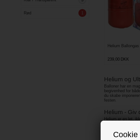
Rød
1
Helium Ballongas
239,00
DKK
Helium og Ultr
Balloner har en mag
begivenhed for båd
du skabe imponeren
festen.
Helium - Giv d
Helium er en let, ik
fylde dine balloner 
dine dekorationer, h
Cookie 
firmaarrangementer. 
balloner i forskelli