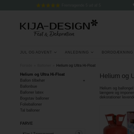
Fremragende 5 ud af 5
JUL OG ADVENT
ANLEDNING
BORDDÆKNING
Forside
»
Balloner
»
Helium og Ultra Hi-Float
Helium og Ultra Hi-Float
Helium og Ul
Ballon tilbehør
Ballonbue
Helium og ballongel
Balloner latex
længere og imponere
dekorationer levend
Bogstav balloner
Folieballoner
Tal balloner
FARVE
Klar / Transparent
3