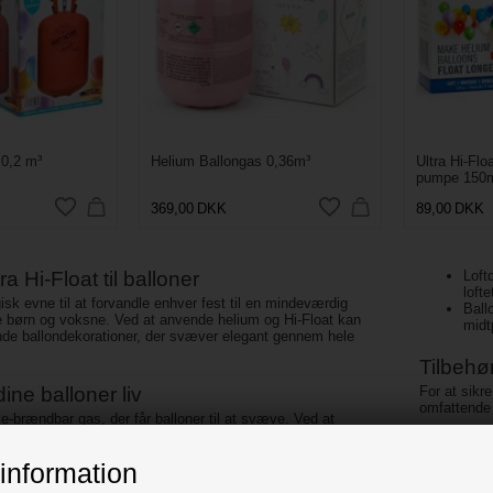
 0,2 m³
Helium Ballongas 0,36m³
Ultra Hi-Flo
pumpe 150
369,00
DKK
89,00
DKK
a Hi-Float til balloner
Loft
loft
isk evne til at forvandle enhver fest til en mindeværdig
Ball
e børn og voksne. Ved at anvende helium og Hi-Float kan
midt
de ballondekorationer, der svæver elegant gennem hele
Tilbehør
ine balloner liv
For at sikre
omfattend
ke-brændbar gas, der får balloner til at svæve. Ved at
med helium på flaske tilføjer du en dynamisk dimension til
Bal
vad enten det er til fødselsdage, bryllupper eller
Bal
information
Hos os finder du et bredt udvalg af heliumtanke til
plad
ge størrelser og prisniveauer, så du nemt kan finde den
Ball