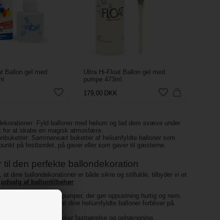
at Ballon gel med
Ultra Hi-Float Ballon gel med
ml
pumpe 473ml
179,00
DKK
dekorationer: Fyld balloner med helium og lad dem svæve under
et for at skabe en magisk atmosfære.
onbuketter: Sammensæt buketter af heliumfyldte balloner som
punkt på festbordet, på gaver eller som gaver til gæsterne.
 til den perfekte ballondekoration
, at dine ballondekorationer er både sikre og stilfulde, tilbyder vi et
e
udvalg af ballontilbehør
:
lonpumper
: Effektive pumper, der gør oppustning hurtig og nem.
lonvægte
: Sørger for, at dine heliumfyldte balloner forbliver på
s og ikke svæver væk.
onbånd og -snor: Til sikker fastgørelse og ophængning.