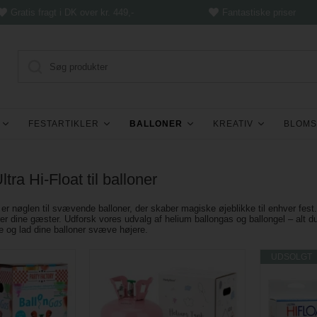
Gratis fragt i DK over kr. 449,-
Fantastiske priser
FESTARTIKLER
BALLONER
KREATIV
BLOMS
tra Hi-Float til balloner
 er nøglen til svævende balloner, der skaber magiske øjeblikke til enhver fest
r dine gæster. Udforsk vores udvalg af helium ballongas og ballongel – alt du
e og lad dine balloner svæve højere.
UDSOLGT