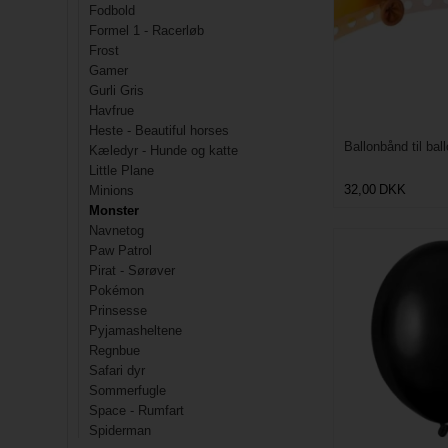
Fodbold
Formel 1 - Racerløb
Frost
Gamer
Gurli Gris
Havfrue
Heste - Beautiful horses
Ballonbånd til bal
Kæledyr - Hunde og katte
Little Plane
32,00
DKK
Minions
Monster
Navnetog
Paw Patrol
Pirat - Sørøver
Pokémon
Prinsesse
Pyjamasheltene
Regnbue
Safari dyr
Sommerfugle
Space - Rumfart
Spiderman