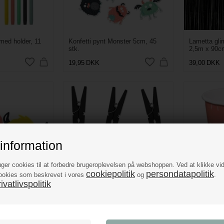
med holder, 11
Konfetti pynt Monster 5cm, 45
Lametta gli
stk.
2,5m x 90c
19,95
DKK
39,00
DKK
information
uger cookies til at forbedre brugeroplevelsen på webshoppen. Ved at klikke vi
cookiepolitik
persondatapolitik
ookies som beskrevet i vores
og
.
vatlivspolitik
6 stk.
Mini klemmer træ sort 3,5cm, 10
Papkrus Mon
stk.