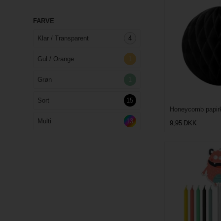
FARVE
Klar / Transparent
4
Gul / Orange
1
Grøn
1
Sort
15
Honeycomb papirk
Multi
13
9,95
DKK