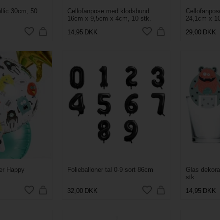
allic 30cm, 50
Cellofanpose med klodsbund
Cellofanpos
16cm x 9,5cm x 4cm, 10 stk.
24,1cm x 10
14,95
DKK
29,00
DKK
ter Happy
Folieballoner tal 0-9 sort 86cm
Glas dekora
stk.
32,00
DKK
14,95
DKK