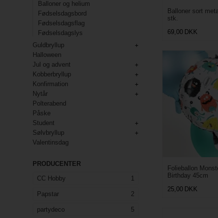
Balloner og helium
Balloner sort met
Fødselsdagsbord
stk.
Fødselsdagsflag
69,00
DKK
Fødselsdagslys
Guldbryllup
Halloween
Jul og advent
Kobberbryllup
Konfirmation
Nytår
Polterabend
Påske
Student
Sølvbryllup
Valentinsdag
PRODUCENTER
Folieballon Mons
Birthday 45cm
CC Hobby
1
25,00
DKK
Papstar
2
partydeco
5