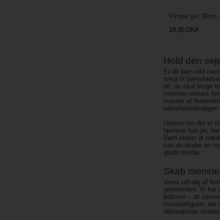
Vimpel gul 30cm
19,95
DKK
Hold den sej
Er dit barn vild me
tema til børnefødse
alt, du skal bruge fo
monster-univers fyl
masser af festartikl
børnefødselsdagen 
Uanset om det er sto
hjemme hos jer, har 
Børn elsker at træd
kan du skabe en mag
glade minder.
Skab monster
Vores udvalg af fes
gennemført. Vi har a
balloner – alt samm
monsterfigurer, der 
dekorationer skaber