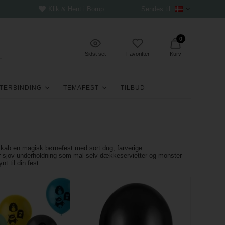
Klik & Hent i Borup
Sendes til:
0
Sidst set
Favoritter
Kurv
TERBINDING
TEMAFEST
TILBUD
kab en magisk børnefest med sort dug, farverige
or sjov underholdning som mal-selv dækkeservietter og monster-
t til din fest.