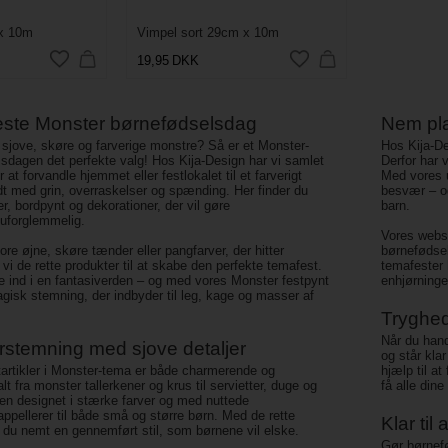
 x 10m
Vimpel sort 29cm x 10m
19,95
DKK
este Monster børnefødselsdag
Nem pla
d sjove, skøre og farverige monstre? Så er et Monster-
Hos Kija-De
lsdagen det perfekte valg! Hos Kija-Design har vi samlet
Derfor har v
r at forvandle hjemmet eller festlokalet til et farverigt
Med vores u
dt med grin, overraskelser og spænding. Her finder du
besvær – o
er, bordpynt og dekorationer, der vil gøre
barn.
uforglemmelig.
Vores websho
re øjne, skøre tænder eller pangfarver, der hitter
børnefødsel
vi de rette produkter til at skabe den perfekte temafest.
temafester
e ind i en fantasiverden – og med vores Monster festpynt
enhjørninger
isk stemning, der indbyder til leg, kage og masser af
Tryghed
Når du hand
stemning med sjove detaljer
og står kla
tartikler i Monster-tema er både charmerende og
hjælp til at
lt fra monster tallerkener og krus til servietter, duge og
få alle dine
en designet i stærke farver og med nuttede
appellerer til både små og større børn. Med de rette
Klar til
 du nemt en gennemført stil, som børnene vil elske.
Gør børnefø