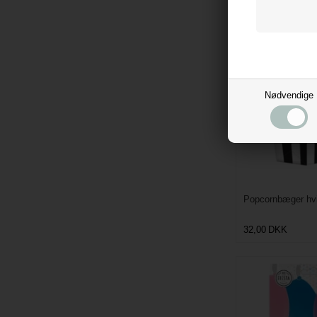
19,95
DKK
Nødvendige
Popcornbæger hvid
32,00
DKK