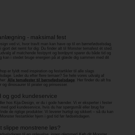
nlægning - maksimal fest
sign ved vi, hvor travlt man kan have op til en børnefødselsdag.
i gjort det nemt for dig: Du finder alt til Monster temafest ét sted.
dvalg af matchende festpynt og bordpynt sparer du både tid og
g kan i stedet bruge energien på at glæde dig sammen med dit
p er fyldt med inspiration og festartikler til alle slags
sdage. Leder du efter flere temaer? Se hele vores udvalg af
 her:
Alle temafester til børnefødselsdage
. Her finder du alt fra
 og dinosaurer til pirater og prinsesser.
 og god kundeservice
ler hos Kija-Design, er du i gode hænder. Vi er eksperter i fester
r med god kundeservice, hvis du har spørgsmål eller brug for
 finde de rigtige produkter. Vi leverer hurtigt og sikkert – så du kan
 Monster festartikler hjem i god tid før fødselsdagen.
 at slippe monstrene løs?
dselsdagen til en oplevelse, ingen glemmer! Køb dit Monster