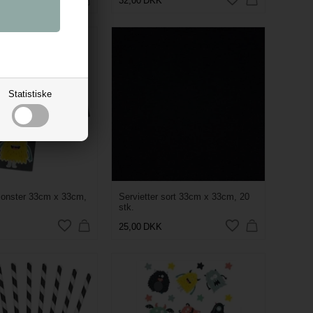
32,00
DKK
Statistiske
Monster 33cm x 33cm,
Servietter sort 33cm x 33cm, 20
stk.
25,00
DKK