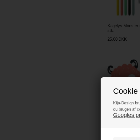
Kagelys Monster 
stk.
25,00
DKK
Cookie 
Kija-Design br
du brugen af c
Googles pri
Masker Monster, 