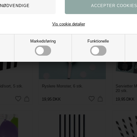
9,95
DKK
17,95
DKK
Vis cookie detaljer
Markedsføring
Funktionelle
/sort, 5 stk.
Ryslere Monster, 6 stk.
Servietter 
20 stk.
19,95
DKK
19,95
DKK