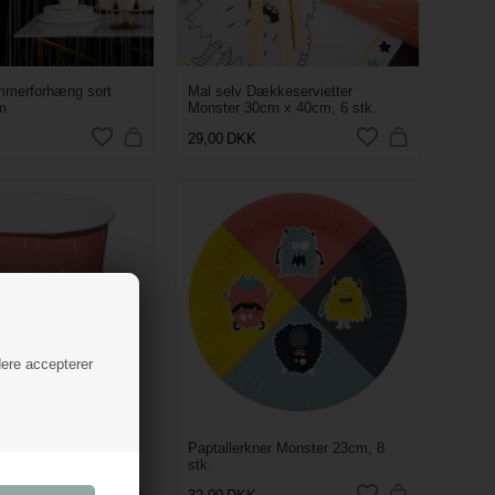
mmerforhæng sort
Mal selv Dækkeservietter
m
Monster 30cm x 40cm, 6 stk.
29,00
DKK
dere accepterer
ster, 6 stk.
Paptallerkner Monster 23cm, 8
stk.