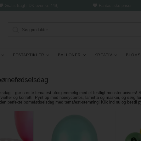
Gratis fragt i DK over kr. 449,-
Fantastiske priser
FESTARTIKLER
BALLONER
KREATIV
BLOMS
 børnefødselsdag
lsdag – gør næste temafest uforglemmelig med et festligt monster-univers! S
rvietter og konfetti. Pynt op med honeycombs, lametta og masker, og sørg f
 den perfekte børnefødselsdag med temafest-stemning! Klik ind nu og bestil pyn