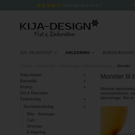
Fremragende 5 ud af 5
JUL OG ADVENT
ANLEDNING
BORDDÆKNING
Forside
»
Anledning
»
Fødselsdag
»
Børnefødselsdag
»
Monster
Babyshower
Monster til
Barnedåb
Bryllup
Monster børnefødse
Eid & Ramadan
monsterballoner, se
tatoveringer. Det er
Fødselsdag
Børnefødselsdag
Biler - Køretøjer
Cars
Dinosaur
Enhjørning