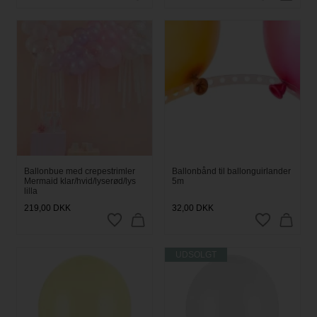
Ballonbue med crepestrimler
Ballonbånd til ballonguirlander
Mermaid klar/hvid/lyserød/lys
5m
lilla
219,00
DKK
32,00
DKK
UDSOLGT