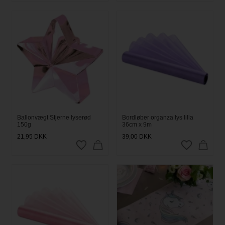
Ballonvægt Stjerne lyserød
Bordløber organza lys lilla
150g
36cm x 9m
21,95
DKK
39,00
DKK