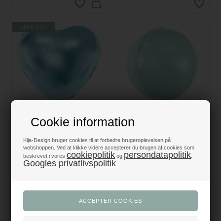
UDSOLGT
Cookie information
Folieballon Hjerte lyseblå
Folieballon Rund mint 40cm
45cm
Kija-Design bruger cookies til at forbedre brugeroplevelsen på
11,95
DKK
19,95
DKK
webshoppen. Ved at klikke videre accepterer du brugen af cookies som
cookiepolitik
persondatapolitik
beskrevet i vores
og
.
Googles privatlivspolitik