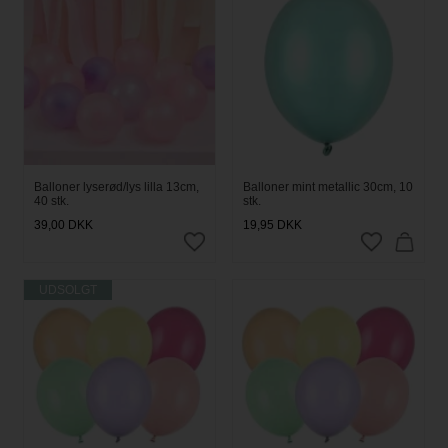
Balloner lyserød/lys lilla 13cm,
Balloner mint metallic 30cm, 10
40 stk.
stk.
39,00
DKK
19,95
DKK
UDSOLGT