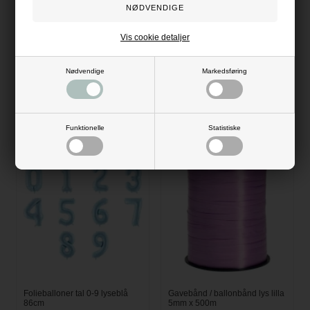
Vis cookie detaljer
Nødvendige
Markedsføring
Folieballon Unicorn Enhjørning
Folieballoner tal 0-9 lys pink
Happy Birthday 45cm
86cm
25,00
DKK
32,00
DKK
Funktionelle
Statistiske
Folieballoner tal 0-9 lyseblå
Gavebånd / ballonbånd lys lilla
86cm
5mm x 500m