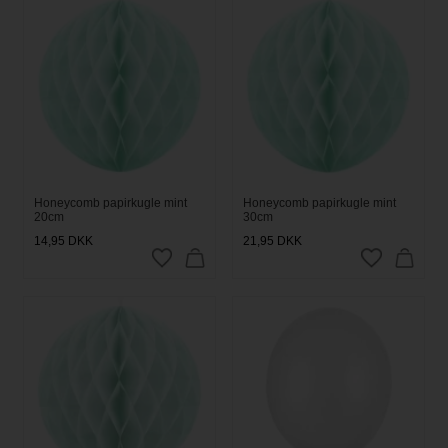
Honeycomb papirkugle mint
Honeycomb papirkugle mint
20cm
30cm
14,95
DKK
21,95
DKK