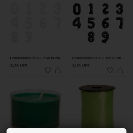
Folieballoner tal 0-9 hvid 86cm
Folieballoner tal 0-9 sort 86cm
32,00
DKK
32,00
DKK