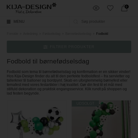
0
MENU
Forside
»
Anledning
»
Fødselsdag
»
Børnefødselsdag
»
Fodbold
FILTRER PRODUKTER
Fodbold til børnefødselsdag
Fodbold som tema til børnefødselsdag og konfirmation er en sikker vinder!
Hos Kija-Design finder du alt til den perfekte fodboldfest – fra servietter og
tallerkner til balloner og bordpynt. Skab en uforglemmelig børnefest eller
temafest med vores festartikler i høj kvalitet. Gør din fest til et mål med
stilfuld dekoration og praktisk engangsservice. Klik rundt på shoppen og
lad festen begynde.
UDSOLGT