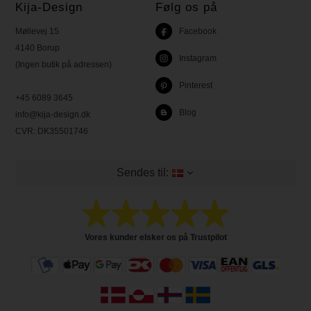
Kija-Design
Følg os på
Møllevej 15
Facebook
4140 Borup
Instagram
(Ingen butik på adressen)
Pinterest
+45 6089 3645
Blog
info@kija-design.dk
CVR:
DK35501746
Sendes til:
Vores kunder elsker os på Trustpilot