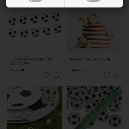
Guirlande Fodbold hvid/sort
Kagelys hvid 14cm, 12 stk.
22cm x 10m
35,00
DKK
19,95
DKK