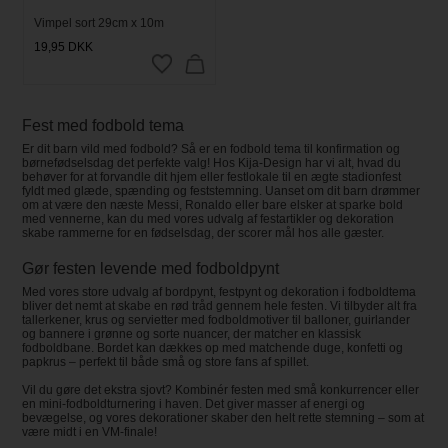
Vimpel sort 29cm x 10m
19,95
DKK
Fest med fodbold tema
Er dit barn vild med fodbold? Så er en fodbold tema til konfirmation og
børnefødselsdag det perfekte valg! Hos Kija-Design har vi alt, hvad du
behøver for at forvandle dit hjem eller festlokale til en ægte stadionfest
fyldt med glæde, spænding og feststemning. Uanset om dit barn drømmer
om at være den næste Messi, Ronaldo eller bare elsker at sparke bold
med vennerne, kan du med vores udvalg af festartikler og dekoration
skabe rammerne for en fødselsdag, der scorer mål hos alle gæster.
Gør festen levende med fodboldpynt
Med vores store udvalg af bordpynt, festpynt og dekoration i fodboldtema
bliver det nemt at skabe en rød tråd gennem hele festen. Vi tilbyder alt fra
tallerkener, krus og servietter med fodboldmotiver til balloner, guirlander
og bannere i grønne og sorte nuancer, der matcher en klassisk
fodboldbane. Bordet kan dækkes op med matchende duge, konfetti og
papkrus – perfekt til både små og store fans af spillet.
Vil du gøre det ekstra sjovt? Kombinér festen med små konkurrencer eller
en mini-fodboldturnering i haven. Det giver masser af energi og
bevægelse, og vores dekorationer skaber den helt rette stemning – som at
være midt i en VM-finale!