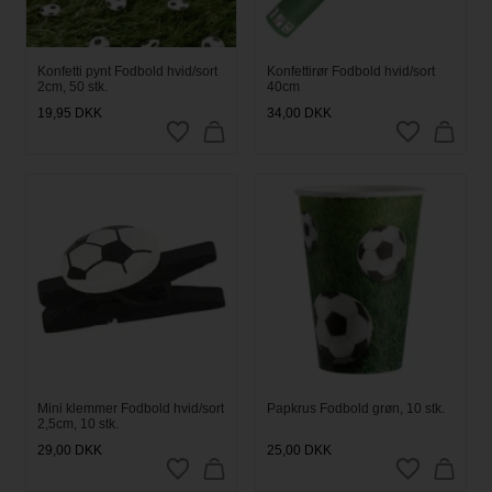
Konfetti pynt Fodbold hvid/sort
Konfettirør Fodbold hvid/sort
2cm, 50 stk.
40cm
19,95
DKK
34,00
DKK
Mini klemmer Fodbold hvid/sort
Papkrus Fodbold grøn, 10 stk.
2,5cm, 10 stk.
29,00
DKK
25,00
DKK