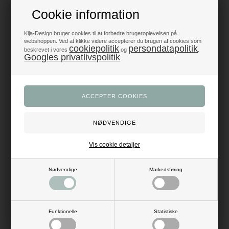
Cookie information
Fyrfadslys i klar kop mørk grøn
Gavebånd / ballonbånd
7 timer, 18 stk.
limegrøn 5mm x 500m
Kija-Design bruger cookies til at forbedre brugeroplevelsen på
45,00
DKK
29,00
DKK
webshoppen. Ved at klikke videre accepterer du brugen af cookies som
cookiepolitik
persondatapolitik
beskrevet i vores
og
.
Googles privatlivspolitik
Vis cookie detaljer
Nødvendige
Markedsføring
Gaveæsker Fodbold trøje
Guirlande Candy Bar hvid/sort
hvid/sort, 6 stk.
1,2m
47,00
DKK
39,00
DKK
Funktionelle
Statistiske