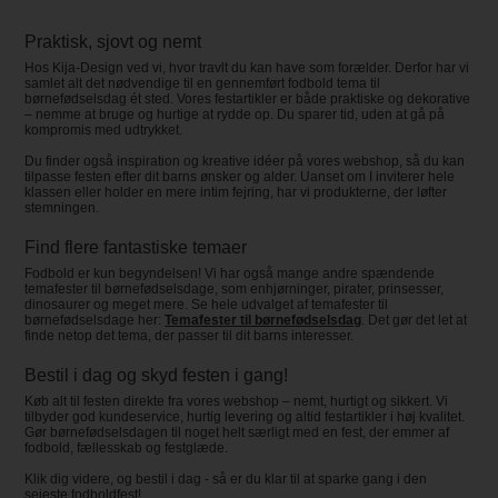
Praktisk, sjovt og nemt
Hos Kija-Design ved vi, hvor travlt du kan have som forælder. Derfor har vi
samlet alt det nødvendige til en gennemført fodbold tema til
børnefødselsdag ét sted. Vores festartikler er både praktiske og dekorative
– nemme at bruge og hurtige at rydde op. Du sparer tid, uden at gå på
kompromis med udtrykket.
Du finder også inspiration og kreative idéer på vores webshop, så du kan
tilpasse festen efter dit barns ønsker og alder. Uanset om I inviterer hele
klassen eller holder en mere intim fejring, har vi produkterne, der løfter
stemningen.
Find flere fantastiske temaer
Fodbold er kun begyndelsen! Vi har også mange andre spændende
temafester til børnefødselsdage, som enhjørninger, pirater, prinsesser,
dinosaurer og meget mere. Se hele udvalget af temafester til
børnefødselsdage her:
Temafester til børnefødselsdag
. Det gør det let at
finde netop det tema, der passer til dit barns interesser.
Bestil i dag og skyd festen i gang!
Køb alt til festen direkte fra vores webshop – nemt, hurtigt og sikkert. Vi
tilbyder god kundeservice, hurtig levering og altid festartikler i høj kvalitet.
Gør børnefødselsdagen til noget helt særligt med en fest, der emmer af
fodbold, fællesskab og festglæde.
Klik dig videre, og bestil i dag - så er du klar til at sparke gang i den
sejeste fodboldfest!