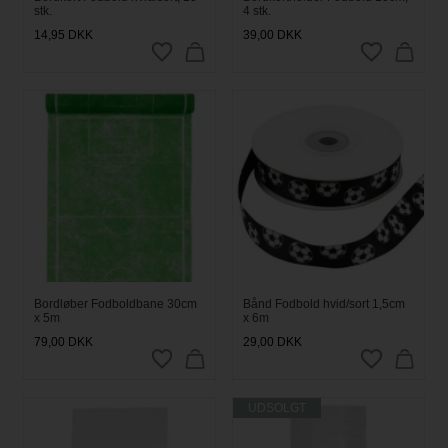
stk.
4 stk.
14,95
DKK
39,00
DKK
Bordløber Fodboldbane 30cm
Bånd Fodbold hvid/sort 1,5cm
x 5m
x 6m
79,00
DKK
29,00
DKK
UDSOLGT