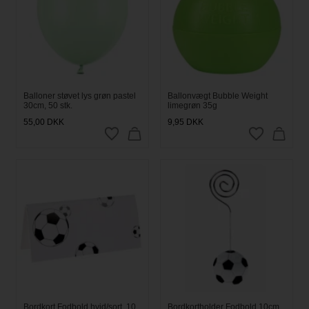
Balloner støvet lys grøn pastel
Ballonvægt Bubble Weight
30cm, 50 stk.
limegrøn 35g
55,00
DKK
9,95
DKK
Bordkort Fodbold hvid/sort, 10
Bordkortholder Fodbold 10cm,