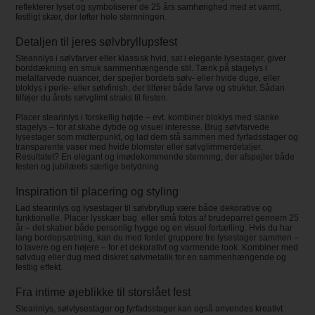
reflekterer lyset og symboliserer de 25 års samhørighed med et varmt,
festligt skær, der løfter hele stemningen.
Detaljen til jeres sølvbryllupsfest
Stearinlys i sølvfarver eller klassisk hvid, sat i elegante lysestager, giver
borddækning en smuk sammenhængende stil. Tænk på stagelys i
metalfarvede nuancer, der spejler bordets sølv- eller hvide duge, eller
bloklys i perle- eller sølvfinish, der tilfører både farve og struktur. Sådan
tilføjer du årets sølvglimt straks til festen.
Placer stearinlys i forskellig højde – evt. kombiner bloklys med slanke
stagelys – for at skabe dybde og visuel interesse. Brug sølvfarvede
lysestager som midterpunkt, og lad dem stå sammen med fyrfadsstager og
transparente vaser med hvide blomster eller sølvglimmerdetaljer.
Resultatet? En elegant og imødekommende stemning, der afspejler både
festen og jubilæets særlige betydning.
Inspiration til placering og styling
Lad stearinlys og lysestager til sølvbryllup være både dekorative og
funktionelle. Placer lysskær bag eller små fotos af brudeparret gennem 25
år – det skaber både personlig hygge og en visuel fortælling. Hvis du har
lang bordopsætning, kan du med fordel gruppere tre lysestager sammen –
to lavere og en højere – for et dekorativt og varmende look. Kombiner med
sølvdug eller dug med diskret sølvmetalik for en sammenhængende og
festlig effekt.
Fra intime øjeblikke til storslået fest
Stearinlys, sølvlysestager og fyrfadsstager kan også anvendes kreativt