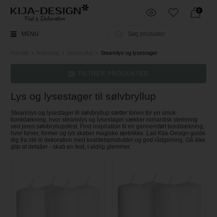
0
MENU
Forside
»
Anledning
»
Sølvbryllup
»
Stearinlys og lysestager
FILTRER PRODUKTER
Lys og lysestager til sølvbryllup
Stearinlys og lysestager til sølvbryllup sætter tonen for en smuk
borddækning, hvor stearinlys og lysestager vækker romantisk stemning
ved jeres sølvbryllupsfest. Find inspiration til en gennemført borddækning,
hvor farver, former og lys skaber magiske øjeblikke. Lad Kija‑Design guide
dig fra idé til dekoration med kvalitetsprodukter og god rådgivning. Gå ikke
glip af detaljer - skab en fest, I aldrig glemmer.