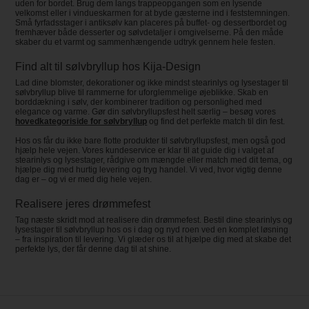
uden for bordet. Brug dem langs trappeopgangen som en lysende
velkomst eller i vindueskarmen for at byde gæsterne ind i feststemningen.
Små fyrfadsstager i antiksølv kan placeres på buffet- og dessertbordet og
fremhæver både desserter og sølvdetaljer i omgivelserne. På den måde
skaber du et varmt og sammenhængende udtryk gennem hele festen.
Find alt til sølvbryllup hos Kija-Design
Lad dine blomster, dekorationer og ikke mindst stearinlys og lysestager til
sølvbryllup blive til rammerne for uforglemmelige øjeblikke. Skab en
borddækning i sølv, der kombinerer tradition og personlighed med
elegance og varme. Gør din sølvbryllupsfest helt særlig – besøg vores
hovedkategoriside for sølvbryllup
og find det perfekte match til din fest.
Hos os får du ikke bare flotte produkter til sølvbryllupsfest, men også god
hjælp hele vejen. Vores kundeservice er klar til at guide dig i valget af
stearinlys og lysestager, rådgive om mængde eller match med dit tema, og
hjælpe dig med hurtig levering og tryg handel. Vi ved, hvor vigtig denne
dag er – og vi er med dig hele vejen.
Realisere jeres drømmefest
Tag næste skridt mod at realisere din drømmefest. Bestil dine stearinlys og
lysestager til sølvbryllup hos os i dag og nyd roen ved en komplet løsning
– fra inspiration til levering. Vi glæder os til at hjælpe dig med at skabe det
perfekte lys, der får denne dag til at shine.