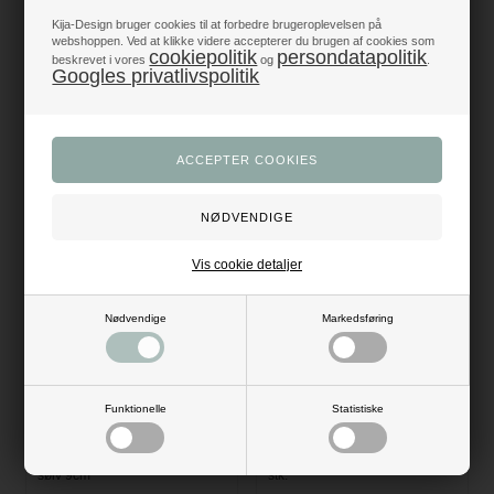
Kija-Design bruger cookies til at forbedre brugeroplevelsen på
webshoppen. Ved at klikke videre accepterer du brugen af cookies som
cookiepolitik
persondatapolitik
beskrevet i vores
og
.
Googles privatlivspolitik
Fyrfadsstage fattigmandssølv
Fyrfadsstage med hank antik
sølv 8cm
sølv 6,5cm
25,00
DKK
39,00
DKK
Vis cookie detaljer
Nødvendige
Markedsføring
Funktionelle
Statistiske
Fyrfadsstage med hank antik
Kagelys sølv metallic 14cm, 12
sølv 9cm
stk.