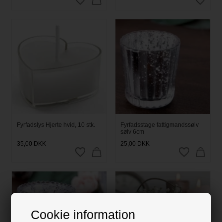
Fyrfadslys Hjerte hvid, 10 stk.
Fyrfadsstage fattigmandssølv
sølv 6cm
35,00
DKK
25,00
DKK
Cookie information