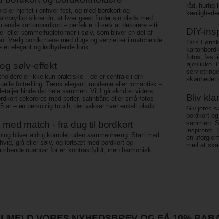
råd, hurtig
rd er hjertet i enhver fest, og med bordkort og
kærlighede
sølvbryllup sikrer du, at hver gæst finder sin plads med
enkle kartonbordkort – perfekte til selv at dekorere – til
DIY-insp
e- eller sommerfugleformer i sølv, som bliver en del af
n. Vælg bordkortene med duge og servietter i matchende
Hvis I ønsk
e et elegant og indbydende look
kartonbord
fotos, fest
 og sølv-effekt
øjeblikke. 
servietring
holdere er ikke kun praktiske – de er centrale i din
skønheden i
suelle fortælling. Tænk elegant, moderne eller romantisk –
etaljer binde det hele sammen. Vil I gå skridtet videre,
Bliv klar
rdkort dekoreres med perler, satinbånd eller små fotos
5 år – en personlig touch, der vakker hver enkelt plads.
Giv jeres s
bordkort og
ed match - fra dug til bordkort
sammen. Sk
inspireret.
kning bliver aldrig komplet uden sammenhæng. Start med
en uforglemm
 hvid, grå eller sølv, og fortsæt med bordkort og
med at skab
atchende nuancer for en kontrastfyldt, men harmonisk
ILMELD VORES NYHEDSBREV OG FÅ 10% RAB