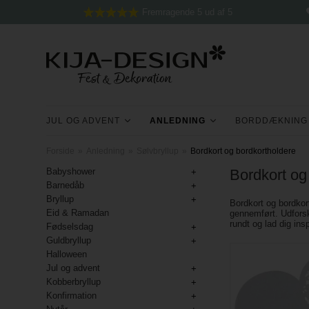
Fremragende 5 ud af 5
JUL OG ADVENT
ANLEDNING
BORDDÆKNING
Forside
»
Anledning
»
Sølvbryllup
»
Bordkort og bordkortholdere
Babyshower
Bordkort og 
Barnedåb
Bryllup
Bordkort og bordkor
Eid & Ramadan
gennemført. Udforsk
rundt og lad dig insp
Fødselsdag
Guldbryllup
Halloween
Jul og advent
Kobberbryllup
Konfirmation