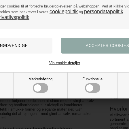
uger cookies til at forbedre brugeroplevelsen på webshoppen. Ved at klikke vi
cookiepolitik
persondatapolitik
ookies som beskrevet i vores
og
.
vatlivspolitik
Vis cookie detaljer
kort hvid
Hjerte Kortholder i Sølv 20 cm – 3
stk til Bordkort og Dekorationer
21,00
DKK
Markedsføring
Funktionelle
fest med bordkort og bordkortholdere
helhed. Spr
tilføre fest
ammen, fortjener bordplanen at shine med et strejf af sølv.
kort og bordkortholdere til sølvbryllup kombinerer
Hvorfor 
stetik i smukke former og elegante materialer. Gør
aturlig del af fejringen – med glimt af sølv, romantiske
Vi tilbyder
 stil.
sortiment af
gennemført 
 bordkort og bordkortholdere
handler om 