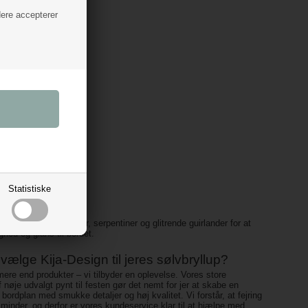
dere accepterer
Statistiske
æl med sølvpomponer, serpentiner og glitrende guirlander for at
lighed og glans til bordet.
vælge Kija-Design til jeres sølvbryllup?
 mere end produkter – vi tilbyder en oplevelse. Vores store
 nøje udvalgt pynt til festen gør det nemt for jer at skabe en
bordplan med smukke detaljer og høj kvalitet. Vi forstår, at fejring
minder, og derfor er vores kundeservice klar til at hjælpe med