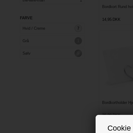
the-wire-man
1
Bordkort Rund hvi
FARVE
14,95
DKK
Hvid / Creme
7
Grå
1
Sølv
5
Bordkortholder Hje
39,00
DKK
Cookie 