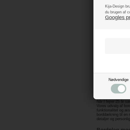
Kija-Design br
du brugen af c
Googles pri
Sommerfugle Bord
perlemor, 10 stk.
25,00
DKK
Nødvendige
Sølvbryllups
Når I fejrer 25 år s
Vores udvalg af bord
funktionalitet og æ
borddækning til en n
detaljer og personlig
Bordplan med