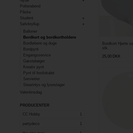
Nytår
Polterabend
Påske
Student
Sølvbryllup
Balloner
Bordkort og bordkortholdere
Bordløbere og duge
Bordkort Hjerte s
stk.
Bordpynt
Engangsservice
25,00
DKK
Gæstebøger
Kreativ pynt
Pynt til festlokalet
Servietter
Stearinlys og lysestager
Valentinsdag
PRODUCENTER
CC Hobby
1
partydeco
1