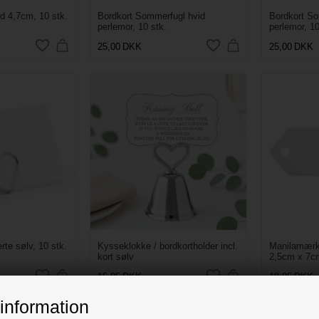
d 4,7cm, 10 stk.
Bordkort Sommerfugl hvid
Bordkort So
perlemor, 10 stk.
perlemor, 10
25,00
DKK
25,00
DKK
rte sølv, 10 stk.
Kysseklokke / bordkortholder incl.
Manilamærke
kort sølv
2,5cm x 7cm
15,95
DKK
19,95
DKK
information
UDSOLGT