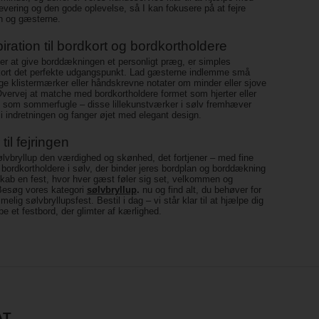
 levering og den gode oplevelse, så I kan fokusere på at fejre
n og gæsterne.
iration til bordkort og bordkortholdere
er at give borddækningen et personligt præg, er simples
kort det perfekte udgangspunkt. Lad gæsterne indlemme små
lige klistermærker eller håndskrevne notater om minder eller sjove
Overvej at matche med bordkortholdere formet som hjerter eller
e som sommerfugle – disse lillekunstværker i sølv fremhæver
 indretningen og fanger øjet med elegant design.
 til fejringen
ølvbryllup den værdighed og skønhed, det fortjener – med fine
 bordkortholdere i sølv, der binder jeres bordplan og borddækning
ab en fest, hvor hver gæst føler sig set, velkommen og
 Besøg vores kategori
sølvbryllup
.
nu og find alt, du behøver for
elig sølvbryllupsfest. Bestil i dag – vi står klar til at hjælpe dig
e et festbord, der glimter af kærlighed.
AT