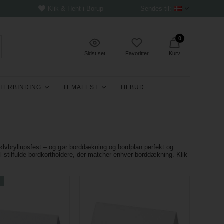
Klik & Hent i Borup
Sendes til:
0
Sidst set
Favoritter
Kurv
TERBINDING
TEMAFEST
TILBUD
 sølvbryllupsfest – og gør borddækning og bordplan perfekt og
il stilfulde bordkortholdere, der matcher enhver borddækning. Klik