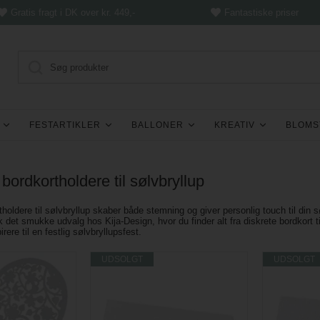
Gratis fragt i DK over kr. 449,-
Fantastiske priser
FESTARTIKLER
BALLONER
KREATIV
BLOMS
bordkortholdere til sølvbryllup
tholdere til sølvbryllup skaber både stemning og giver personlig touch til din
 det smukke udvalg hos Kija‑Design, hvor du finder alt fra diskrete bordkort t
irere til en festlig sølvbryllupsfest.
UDSOLGT
UDSOLGT