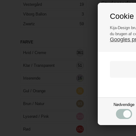
Studenterfest
Vestergård
19
Efter års studier er 
Viborg Ballon
3
Cookie 
festartikler i de kla
Zwartz
59
Kija-Design br
du brugen af c
Googles pri
FARVE
Hvid / Creme
361
Klar / Transparent
51
Iriserende
16
Gul / Orange
31
Brun / Natur
93
Nødvendige
Lyserød / Pink
319
Rød
152