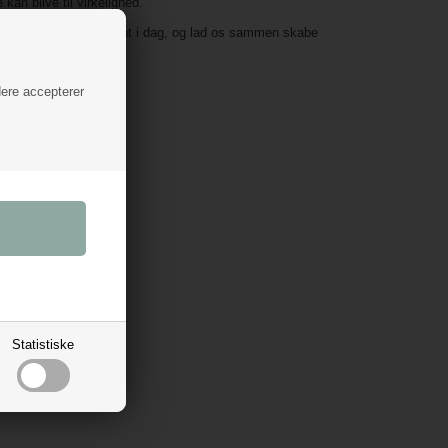
kan blive til virkelighed.
else i vores sortiment i dag, og lad os sammen skabe
ige øjeblikke.
dere accepterer
Statistiske