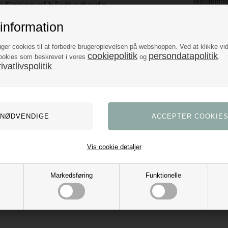
festdrømme 
: Fejring af hårdt arbejde
det tid til at fejre studentens præstationer. Vi har
Gå på opdag
information
ssiske studenterfarver: blå, rød, lilla og sort. Fra balloner
uforglemmel
uger cookies til at forbedre brugeroplevelsen på webshoppen. Ved at klikke vi
cookiepolitik
persondatapolitik
ookies som beskrevet i vores
og
.
vatlivspolitik
Vis cookie detaljer
Markedsføring
Funktionelle