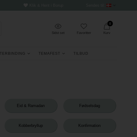
Klik & Hent i Borup
Sendes til:
0
Sidst set
Favoritter
Kurv
TERBINDING
TEMAFEST
TILBUD
Eid & Ramadan
Fødselsdag
Kobberbryllup
Konfirmation