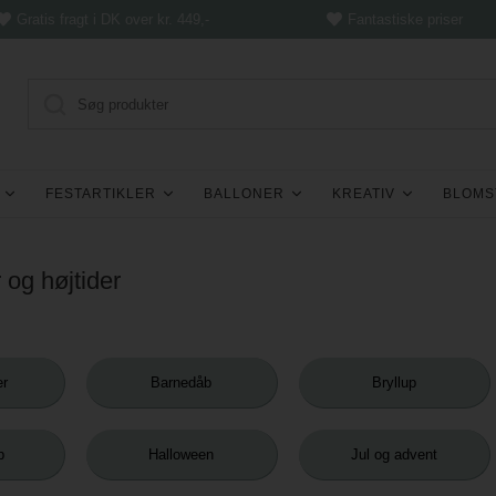
Gratis fragt i DK over kr. 449,-
Fantastiske priser
FESTARTIKLER
BALLONER
KREATIV
BLOMS
 og højtider
r
Barnedåb
Bryllup
p
Halloween
Jul og advent