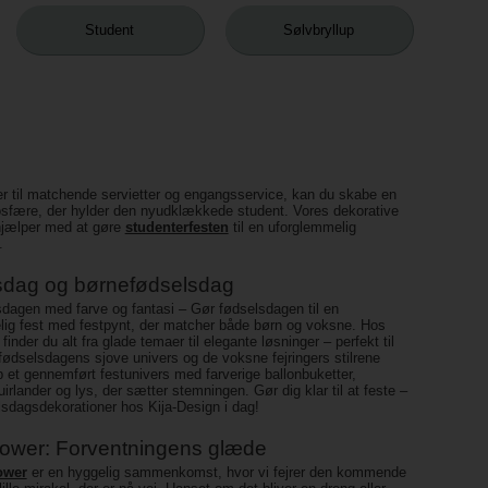
Student
Sølvbryllup
er til matchende servietter og engangsservice, kan du skabe en
osfære, der hylder den nyudklækkede student. Vores dekorative
hjælper med at gøre
studenterfesten
til en uforglemmelig
.
sdag og børnefødselsdag
sdagen med farve og fantasi – Gør fødselsdagen til en
ig fest med festpynt, der matcher både børn og voksne. Hos
finder du alt fra glade temaer til elegante løsninger – perfekt til
ødselsdagens sjove univers og de voksne fejringers stilrene
 et gennemført festunivers med farverige ballonbuketter,
irlander og lys, der sætter stemningen. Gør dig klar til at feste –
sdagsdekorationer hos Kija-Design i dag!
ower: Forventningens glæde
ower
er en hyggelig sammenkomst, hvor vi fejrer den kommende