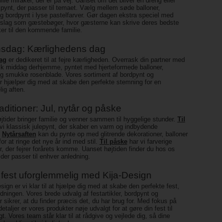
ille mirakel, der er på vej. Uanset om det bliver en dreng eller
i pynt, der passer til temaet. Vælg mellem søde balloner,
og bordpynt i lyse pastelfarver. Gør dagen ekstra speciel med
dslag som gæstebøger, hvor gæsterne kan skrive deres bedste
er til den kommende familie.
nsdag: Kærlighedens dag
ag
er dedikeret til at fejre kærligheden. Overrask din partner med
k middag derhjemme, pyntet med hjerteformede balloner,
og smukke rosenblade. Vores sortiment af bordpynt og
r hjælper dig med at skabe den perfekte stemning for en
ig aften.
raditioner: Jul, nytår og påske
øjtider bringer familie og venner sammen til hyggelige stunder.
Til
 vi klassisk julepynt, der skaber en varm og indbydende
.
Nytårsaften
kan du pynte op med glitrende dekorationer, balloner
for at ringe det nye år ind med stil.
Til påske
har vi farverige
r, der fejrer forårets komme. Uanset højtiden finder du hos os
, der passer til enhver anledning.
 fest uforglemmelig med Kija-Design
sign er vi klar til at hjælpe dig med at skabe den perfekte fest,
dningen. Vores brede udvalg af festartikler, bordpynt og
r sikrer, at du finder præcis det, du har brug for. Med fokus på
detaljer er vores produkter nøje udvalgt for at gøre din fest til
t. Vores team står klar til at rådgive og vejlede dig, så dine