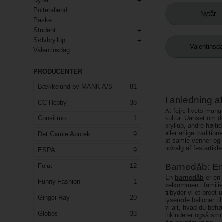
Nytår
Polterabend
Nytår
Påske
Student
Sølvbryllup
Valentinsd
Valentinsdag
PRODUCENTER
Bækkelund by MANK A/S
81
I anledning a
CC Hobby
38
At fejre livets mang
Consilimo
1
kultur. Uanset om d
bryllup, andre højt
eller årlige traditio
Det Gamle Apotek
9
at samle venner og f
udvalg af festartikl
ESPA
9
Barnedåb: En 
Folat
12
En
barnedåb
er en 
Funny Fashion
1
velkommen i famili
tilbyder vi et bredt
Ginger Ray
20
lyserøde balloner ti
vi alt, hvad du beh
Globos
33
inkluderer også smu