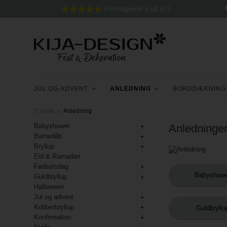
Fremragende 5 ud af 5
JUL OG ADVENT
ANLEDNING
BORDDÆKNING
Forside
»
Anledning
Babyshower
Anledninger
Barnedåb
Bryllup
Eid & Ramadan
Fødselsdag
Babyshowe
Guldbryllup
Halloween
Jul og advent
Kobberbryllup
Guldbryllu
Konfirmation