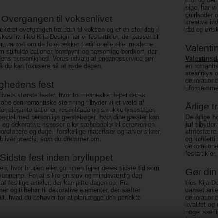
mor og det l
pige, har v
guirlander 
 Overgangen til voksenlivet
kreative in
kerer overgangen fra barn til voksen og er en stor dag i
råd og ønsk
es liv. Hos Kija-Design har vi festartikler, der passer til
r, uanset om de foretrækker traditionelle eller moderne
Valenti
 stilfulde balloner, bordpynt og personlige bordkort, der
dens personlighed. Vores udvalg af engangsservice gør
Valentinsd
å du kan fokusere på at nyde dagen.
en romantis
stearinlys 
dekoratione
ighedens fest
uforglemmel
livets største fester, hvor to mennesker fejrer deres
kabe den romantiske stemning tilbyder vi et væld af
Årlige t
der elegante balloner, rosenblade og smukke lysestager.
peciel med personlige gæstebøger, hvor dine gæster kan
De årlige h
, og dekorative risposer eller sæbebobler til ceremonien.
jul
tilbyder
ordløbere og duge i forskellige materialer og farver sikrer,
atmosfære
 bliver præcis, som du drømmer om.
og konfetti 
dekoratione
festartikler
Sidste fest inden brylluppet
en, hvor bruden eller gommen fejrer deres sidste tid som
Gør din
ennerne. For at sikre en sjov og mindeværdig dag
 af festlige artikler, der kan pifte dagen op. Fra
Hos Kija-De
er og tilbehør til dekorative elementer, der sætter
uanset anle
alt, hvad du behøver for at planlægge den perfekte
dekoratione
kvalitet og 
noget særlig