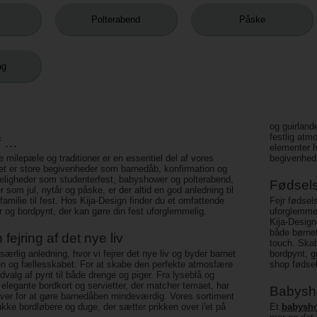
Polterabend
Påske
ag
og guirland
festlig atm
f …
elementer 
e milepæle og traditioner er en essentiel del af vores
begivenhed
et er store begivenheder som barnedåb, konfirmation og
ideligheder som studenterfest, babyshower og polterabend,
Fødsel
ner som jul, nytår og påske, er der altid en god anledning til
amilie til fest. Hos Kija-Design finder du et omfattende
Fejr fødsel
er og bordpynt, der kan gøre din fest uforglemmelig.
uforglemmel
Kija-Design 
både børnef
fejring af det nye liv
touch. Skab
særlig anledning, hvor vi fejrer det nye liv og byder barnet
bordpynt, gu
en og fællesskabet. For at skabe den perfekte atmosfære
shop fødsel
 udvalg af pynt til både drenge og piger. Fra lyseblå og
l elegante bordkort og servietter, der matcher temaet, har
Babysh
øver for at gøre barnedåben mindeværdig. Vores sortiment
kke bordløbere og duge, der sætter prikken over i'et på
Et
babysh