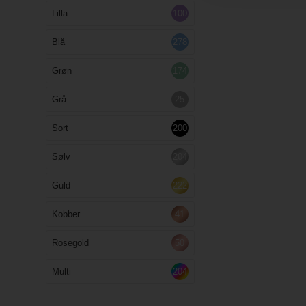
Lilla
100
Blå
278
Grøn
174
Grå
25
Sort
200
Sølv
204
Guld
222
Kobber
41
Rosegold
50
Multi
204