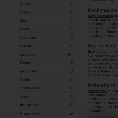
din borddækning.
Godan
2
Konfirmation:
Hobbyfun
32
Konfirmationen
mar
ethvert ungt mennesk
Meyco
2
både drenge og pige
temaer. Vælg mellem
Nordiq
21
afspejler konfirman
oprydningen nem, s
Oaktreeuk
3
Bryllup: Kærl
Papstar
26
Brylluppet
er en af 
partydeco
264
kærlighed. For at s
bryllupspynt, herun
Pictura
5
Gør dagen ekstra s
skrive deres hilsner
riethmueller
13
Vores sortiment af b
at din borddækning
Santex
11
Polterabend: 
Scanseason
30
Polterabend
er dag
ugift sammen med v
Sunjin
1
tilbyder vi et udvalg
humoristiske kostum
the-wire-man
67
stemningen, har vi 
polterabend.
Unique Party
19