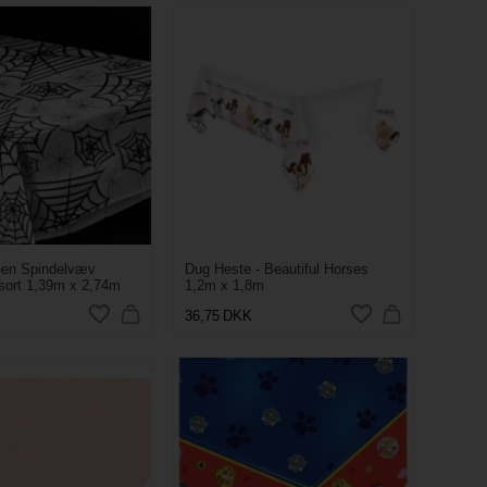
een Spindelvæv
Dug Heste - Beautiful Horses
/sort 1,39m x 2,74m
1,2m x 1,8m
36,75
DKK