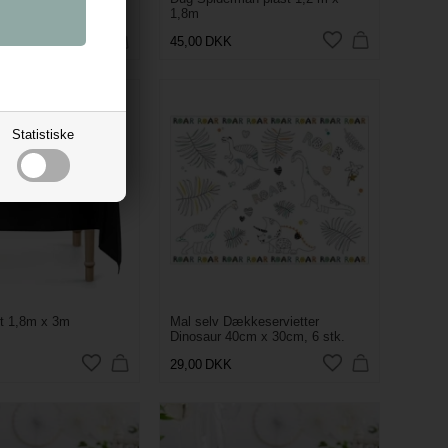
1,8m
45,00
DKK
Statistiske
rt 1,8m x 3m
Mal selv Dækkeservietter
Dinosaur 40cm x 30cm, 6 stk.
29,00
DKK