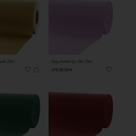
 guld 25m
Dug Airlaid lys lilla 25m
479,00
DKK