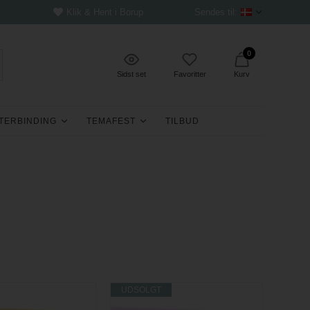
Klik & Hent i Borup
Sendes til:
0
Sidst set
Favoritter
Kurv
TERBINDING
TEMAFEST
TILBUD
UDSOLGT