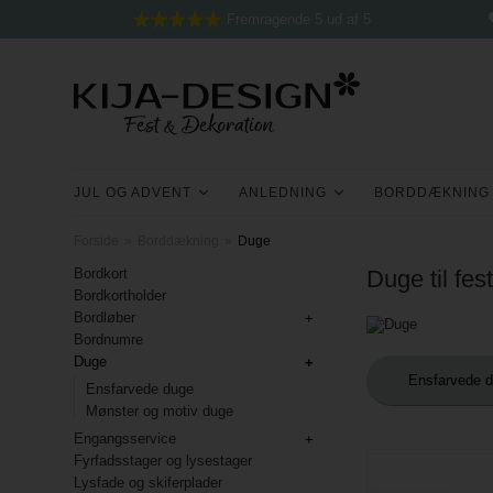
Fremragende 5 ud af 5
JUL OG ADVENT
ANLEDNING
BORDDÆKNING
Forside
»
Borddækning
»
Duge
Bordkort
Duge til fes
Bordkortholder
Bordløber
Bordnumre
Duge
Ensfarvede 
Ensfarvede duge
Mønster og motiv duge
Engangsservice
Fyrfadsstager og lysestager
Lysfade og skiferplader