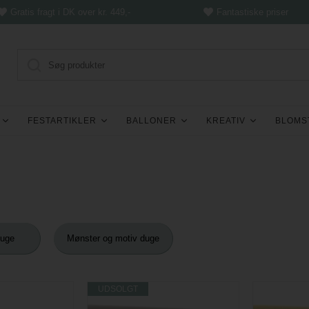
Gratis fragt i DK over kr. 449,-
Fantastiske priser
FESTARTIKLER
BALLONER
KREATIV
BLOMS
t
duge
Mønster og motiv duge
UDSOLGT