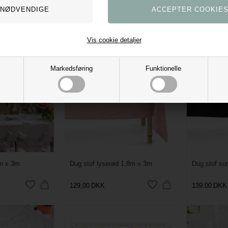
36,75
DKK
36,75
DKK
Vis cookie detaljer
Markedsføring
Funktionelle
8m x 3m
Dug stof lyserød 1,8m x 3m
Dug stof so
129,00
DKK
139,00
DKK