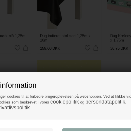
 mørk blå 1,25m
Dug imiteret stof sort 1,25m x
Dug Kæledy
10m
x 1,75m
159,00
DKK
36,75
DKK
information
uger cookies til at forbedre brugeroplevelsen på webshoppen. Ved at klikke vi
cookiepolitik
persondatapolitik
ookies som beskrevet i vores
og
.
vatlivspolitik
ver 1,2m x 1,8m
Dug Regnbue 1,15m x 1,75m
Dug Safari 