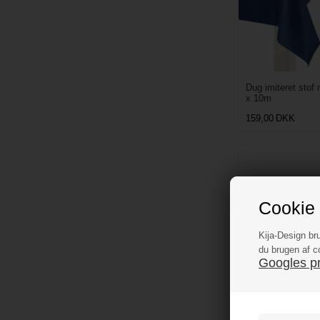
Dug imiteret stof
x 10m
159,00
DKK
Cookie 
Kija-Design br
du brugen af c
Googles pri
Dug Pirat - Sørø