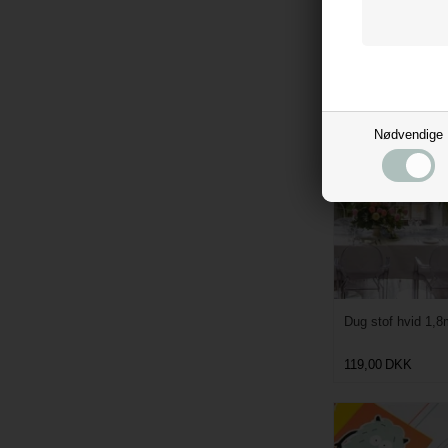
39,00
DKK
Nødvendige
Dug stof hvid 1,
119,00
DKK