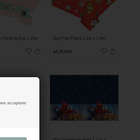
r Hund og Kat 1,15m
Dug Paw Patrol 1,2m x 1,8m
44,25
DKK
dere accepterer
Dyr papir 1,2m x 1,8m
Dug Spiderman plast 1,2 m x