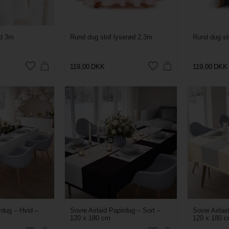
id 3m
Rund dug stof lyserød 2,3m
Rund dug st
119,00
DKK
119,00
DKK
irdug – Hvid –
Sovie Airlaid Papirdug – Sort –
Sovie Airla
120 x 180 cm
120 x 180 