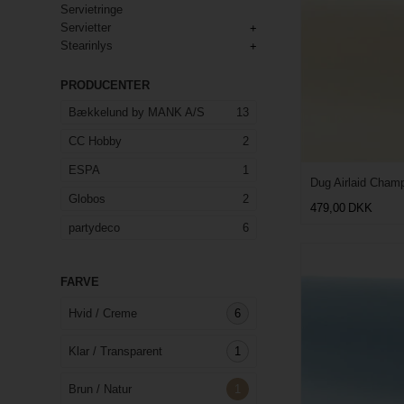
Servietringe
Servietter
Stearinlys
PRODUCENTER
Bækkelund by MANK A/S
13
CC Hobby
2
ESPA
1
Dug Airlaid Cha
Globos
2
479,00
DKK
partydeco
6
FARVE
Hvid / Creme
6
Klar / Transparent
1
Brun / Natur
1