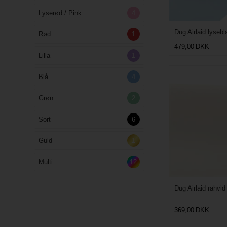
Lyserød / Pink
4
Dug Airlaid lyseb
Rød
1
479,00
DKK
Lilla
1
Blå
4
Grøn
2
Sort
6
Guld
1
Multi
12
Dug Airlaid råhvi
369,00
DKK