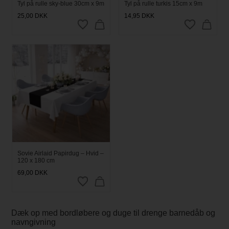
Tyl på rulle sky-blue 30cm x 9m
Tyl på rulle turkis 15cm x 9m
25,00
DKK
14,95
DKK
Sovie Airlaid Papirdug – Hvid –
120 x 180 cm
69,00
DKK
Dæk op med bordløbere og duge til drenge barnedåb og
navngivning