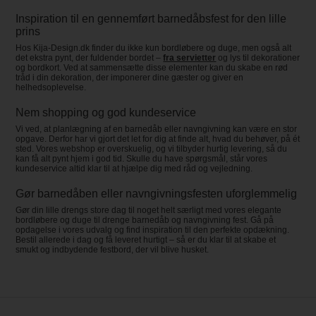
Inspiration til en gennemført barnedåbsfest for den lille
prins
Hos Kija-Design.dk finder du ikke kun bordløbere og duge, men også alt
det ekstra pynt, der fuldender bordet –
fra servietter
og lys til dekorationer
og bordkort. Ved at sammensætte disse elementer kan du skabe en rød
tråd i din dekoration, der imponerer dine gæster og giver en
helhedsoplevelse.
Nem shopping og god kundeservice
Vi ved, at planlægning af en barnedåb eller navngivning kan være en stor
opgave. Derfor har vi gjort det let for dig at finde alt, hvad du behøver, på ét
sted. Vores webshop er overskuelig, og vi tilbyder hurtig levering, så du
kan få alt pynt hjem i god tid. Skulle du have spørgsmål, står vores
kundeservice altid klar til at hjælpe dig med råd og vejledning.
Gør barnedåben eller navngivningsfesten uforglemmelig
Gør din lille drengs store dag til noget helt særligt med vores elegante
bordløbere og duge til drenge barnedåb og navngivning fest. Gå på
opdagelse i vores udvalg og find inspiration til den perfekte opdækning.
Bestil allerede i dag og få leveret hurtigt – så er du klar til at skabe et
smukt og indbydende festbord, der vil blive husket.