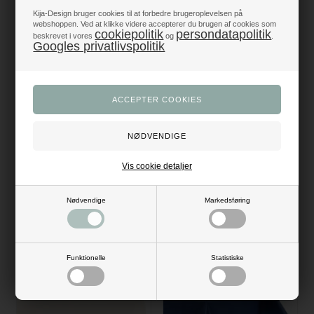
x 25m
x 5m
Kija-Design bruger cookies til at forbedre brugeroplevelsen på
webshoppen. Ved at klikke videre accepterer du brugen af cookies som
249,00
DKK
69,00
DKK
cookiepolitik
persondatapolitik
beskrevet i vores
og
.
Googles privatlivspolitik
Vis cookie detaljer
Nødvendige
Markedsføring
Dug Airlaid lyseblå 25m
Dug Airlaid mørk blå 25m
479,00
DKK
479,00
DKK
Funktionelle
Statistiske