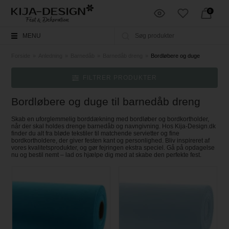
0
MENU
Forside
»
Anledning
»
Barnedåb
»
Barnedåb dreng
»
Bordløbere og duge
FILTRER PRODUKTER
Bordløbere og duge til barnedåb dreng
Skab en uforglemmelig borddækning med bordløber og bordkortholder,
når der skal holdes drenge barnedåb og navngivning. Hos Kija-Design.dk
finder du alt fra bløde tekstiler til matchende servietter og fine
bordkortholdere, der giver festen kant og personlighed. Bliv inspireret af
vores kvalitetsprodukter, og gør fejringen ekstra speciel. Gå på opdagelse
nu og bestil nemt – lad os hjælpe dig med at skabe den perfekte fest.