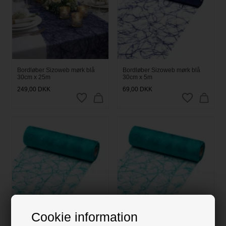
Bordløber Sizoweb mørk blå
Bordløber Sizoweb mørk blå
30cm x 25m
30cm x 5m
249,00
DKK
69,00
DKK
Cookie information
Bordløber Sizoweb turkis 30cm
Bordløber Sizoweb turkis 30cm