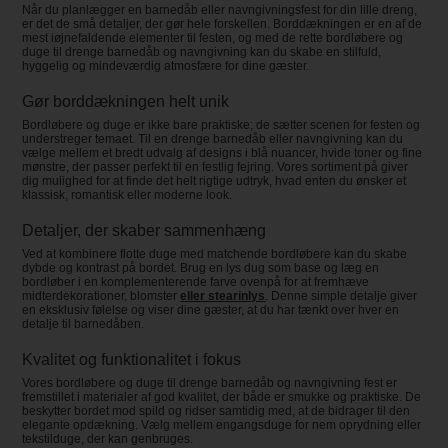
Når du planlægger en barnedåb eller navngivningsfest for din lille dreng,
er det de små detaljer, der gør hele forskellen. Borddækningen er en af de
mest iøjnefaldende elementer til festen, og med de rette bordløbere og
duge til drenge barnedåb og navngivning kan du skabe en stilfuld,
hyggelig og mindeværdig atmosfære for dine gæster.
Gør borddækningen helt unik
Bordløbere og duge er ikke bare praktiske; de sætter scenen for festen og
understreger temaet. Til en drenge barnedåb eller navngivning kan du
vælge mellem et bredt udvalg af designs i blå nuancer, hvide toner og fine
mønstre, der passer perfekt til en festlig fejring. Vores sortiment på giver
dig mulighed for at finde det helt rigtige udtryk, hvad enten du ønsker et
klassisk, romantisk eller moderne look.
Detaljer, der skaber sammenhæng
Ved at kombinere flotte duge med matchende bordløbere kan du skabe
dybde og kontrast på bordet. Brug en lys dug som base og læg en
bordløber i en komplementerende farve ovenpå for at fremhæve
midterdekorationer, blomster
eller stearinlys
. Denne simple detalje giver
en eksklusiv følelse og viser dine gæster, at du har tænkt over hver en
detalje til barnedåben.
Kvalitet og funktionalitet i fokus
Vores bordløbere og duge til drenge barnedåb og navngivning fest er
fremstillet i materialer af god kvalitet, der både er smukke og praktiske. De
beskytter bordet mod spild og ridser samtidig med, at de bidrager til den
elegante opdækning. Vælg mellem engangsduge for nem oprydning eller
tekstilduge, der kan genbruges.