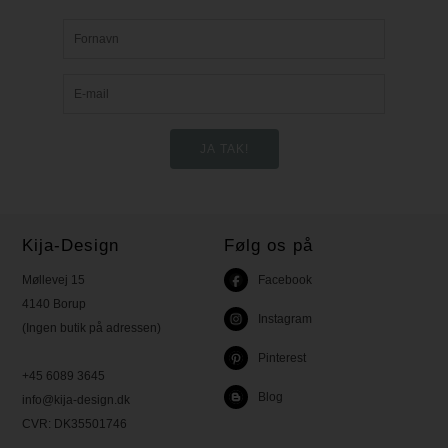
Kija-Design
Følg os på
Møllevej 15
Facebook
4140 Borup
Instagram
(Ingen butik på adressen)
Pinterest
+45 6089 3645
Blog
info@kija-design.dk
CVR:
DK35501746