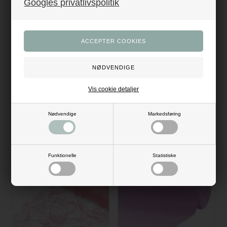
Googles privatlivspolitik
Vis cookie detaljer
Bordløber Sizoweb lyserød
Bordløber Sizoweb pink 30cm
30cm x 5m
x 5m
69,00
DKK
69,00
DKK
Nødvendige
Markedsføring
UDSOLGT
Funktionelle
Statistiske