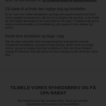
og lys. Se hele udvalget her:
Alt til pigebarnedåb og navngivningsfest
.
Få hjælp til at finde den rigtige dug og bordløber
Er du i tvivl om, hvilke bordløbere og duge der passer bedst til din fest?
Vores dygtige kundeservice står klar til at rådgive dig og sikre, at du finder
de helt rigtige løsninger til din barnedåb for din pige. Vi hjælper dig gerne
med at sammensætte en borddækning, der passer til dine ønsker og
behov.
Bestil dine bordløber og duge i dag
Gør din pige barnedåb eller navngivningsfest helt perfekt med de
smukkeste bordløbere og duge fra Kija Design. Bestil nemt og hurtigt
online, og lad os hjælpe dig med at skabe en fest, der bliver husket i
mange år fremover. Klik dig videre til vores udvalg og find alt til den store
dag.
TILMELD VORES NYHEDSBREV OG FÅ
10% RABAT
Bliv forkælet med tips, kreative idéer, tilbud og nyheder.
Rabatkoden fremsendes ved bekræftelse.