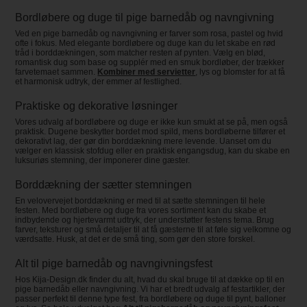
Bordløbere og duge til pige barnedåb og navngivning
Ved en pige barnedåb og navngivning er farver som rosa, pastel og hvid
ofte i fokus. Med elegante bordløbere og duge kan du let skabe en rød
tråd i borddækningen, som matcher resten af pynten. Vælg en blød,
romantisk dug som base og supplér med en smuk bordløber, der trækker
farvetemaet sammen.
Kombiner med servietter
, lys og blomster for at få
et harmonisk udtryk, der emmer af festlighed.
Praktiske og dekorative løsninger
Vores udvalg af bordløbere og duge er ikke kun smukt at se på, men også
praktisk. Dugene beskytter bordet mod spild, mens bordløberne tilfører et
dekorativt lag, der gør din borddækning mere levende. Uanset om du
vælger en klassisk stofdug eller en praktisk engangsdug, kan du skabe en
luksuriøs stemning, der imponerer dine gæster.
Borddækning der sætter stemningen
En velovervejet borddækning er med til at sætte stemningen til hele
festen. Med bordløbere og duge fra vores sortiment kan du skabe et
indbydende og hjertevarmt udtryk, der understøtter festens tema. Brug
farver, teksturer og små detaljer til at få gæsterne til at føle sig velkomne og
værdsatte. Husk, at det er de små ting, som gør den store forskel.
Alt til pige barnedåb og navngivningsfest
Hos Kija-Design.dk finder du alt, hvad du skal bruge til at dække op til en
pige barnedåb eller navngivning. Vi har et bredt udvalg af festartikler, der
passer perfekt til denne type fest, fra bordløbere og duge til pynt, balloner