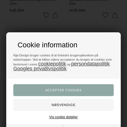
25m
25m
9,95
DKK
14,95
DKK
Cookie information
Kija-Design bruger cookies til at forbedre brugeroplevelsen på
webshoppen. Ved at klikke videre accepterer du brugen af cookies som
cookiepolitik
persondatapolitik
beskrevet i vores
og
.
Googles privatlivspolitik
Satinbånd lyserød 2,5cm x
Satinbånd lyserød 3mm x 50m
25m
19,95
DKK
14,95
DKK
Vis cookie detaljer