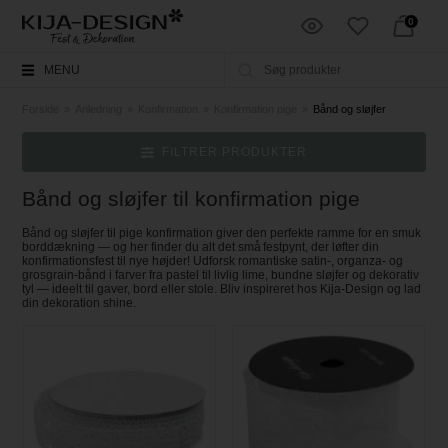
0
MENU
Forside
»
Anledning
»
Konfirmation
»
Konfirmation pige
»
Bånd og sløjfer
FILTRER PRODUKTER
Bånd og sløjfer til konfirmation pige
Bånd og sløjfer til pige konfirmation giver den perfekte ramme for en smuk
borddækning — og her finder du alt det små festpynt, der løfter din
konfirmationsfest til nye højder! Udforsk romantiske satin‑, organza‑ og
grosgrain‑bånd i farver fra pastel til livlig lime, bundne sløjfer og dekorativ
tyl — ideelt til gaver, bord eller stole. Bliv inspireret hos Kija‑Design og lad
din dekoration shine.