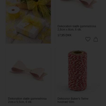
Crispy deluxe bånd Gul 30mm
Dekoration sløjfe gammelrosa
x 10m
2,6cm x 8cm, 6 stk.
49,95
DKK
17,95
DKK
Dekoration sløjfe gammelrosa
Dekosnor Baker's Twine
2cm x 5,5cm, 6 stk.
hvid/rød 50m