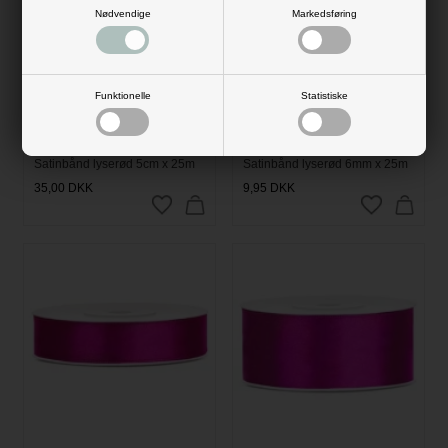
Nødvendige
Markedsføring
Funktionelle
Statistiske
Satinbånd lyserød 5cm x 25m
Satinbånd lyserød 6mm x 25m
35,00
DKK
9,95
DKK