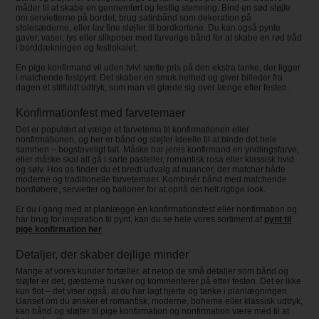
måder til at skabe en gennemført og festlig stemning. Bind en sød sløjfe
om servietterne på bordet, brug satinbånd som dekoration på
stolesæderne, eller lav fine sløjfer til bordkortene. Du kan også pynte
gaver, vaser, lys eller slikposer med farverige bånd for at skabe en rød tråd
i borddækningen og festlokalet.
En pige konfirmand vil uden tvivl sætte pris på den ekstra tanke, der ligger
i matchende festpynt. Det skaber en smuk helhed og giver billeder fra
dagen et stilfuldt udtryk, som man vil glæde sig over længe efter festen.
Konfirmationfest med farvetemaer
Det er populært at vælge et farvetema til konfirmationen eller
nonfirmationen, og her er bånd og sløjfer ideelle til at binde det hele
sammen – bogstaveligt talt. Måske har jeres konfirmand en yndlingsfarve,
eller måske skal alt gå i sarte pasteller, romantisk rosa eller klassisk hvid
og sølv. Hos os finder du et bredt udvalg af nuancer, der matcher både
moderne og traditionelle farvetemaer. Kombinér bånd med matchende
bordløbere, servietter og balloner for at opnå det helt rigtige look.
Er du i gang med at planlægge en konfirmationsfest eller nonfirmation og
har brug for inspiration til pynt, kan du se hele vores sortiment af
pynt til
pige konfirmation her
.
Detaljer, der skaber dejlige minder
Mange af vores kunder fortæller, at netop de små detaljer som bånd og
sløjfer er det, gæsterne husker og kommenterer på efter festen. Det er ikke
kun flot – det viser også, at du har lagt hjerte og tanke i planlægningen.
Uanset om du ønsker et romantisk, moderne, boheme eller klassisk udtryk,
kan bånd og sløjfer til pige konfirmation og nonfirmation være med til at