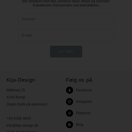
Bliv forkælet med tips, kreative idéer, tilbud og nyheder.
Rabatkoden fremsendes ved bekræftelse.
Kija-Design
Følg os på
Møllevej 15
Facebook
4140 Borup
Instagram
(Ingen butik på adressen)
Pinterest
+45 6089 3645
Blog
info@kija-design.dk