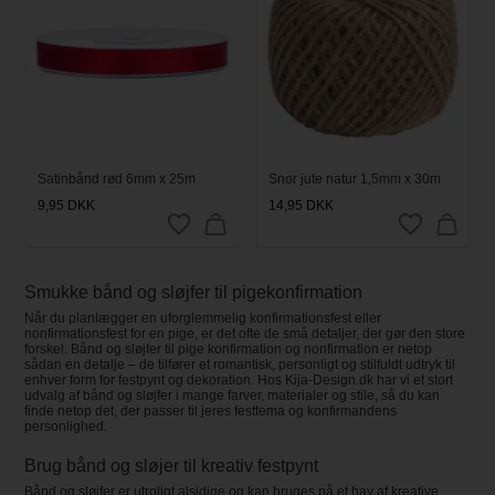
Satinbånd rød 6mm x 25m
Snor jute natur 1,5mm x 30m
9,95
DKK
14,95
DKK
Smukke bånd og sløjfer til pigekonfirmation
Når du planlægger en uforglemmelig konfirmationsfest eller
nonfirmationsfest for en pige, er det ofte de små detaljer, der gør den store
forskel. Bånd og sløjfer til pige konfirmation og nonfirmation er netop
sådan en detalje – de tilfører et romantisk, personligt og stilfuldt udtryk til
enhver form for festpynt og dekoration. Hos Kija-Design.dk har vi et stort
udvalg af bånd og sløjfer i mange farver, materialer og stile, så du kan
finde netop det, der passer til jeres festtema og konfirmandens
personlighed.
Brug bånd og sløjer til kreativ festpynt
Bånd og sløjfer er utroligt alsidige og kan bruges på et hav af kreative