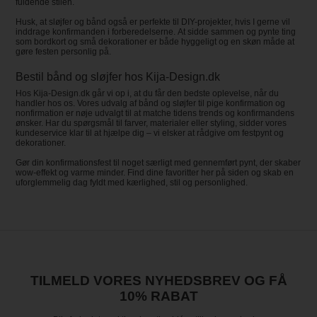
fuldende stilen.
Husk, at sløjfer og bånd også er perfekte til DIY-projekter, hvis I gerne vil
inddrage konfirmanden i forberedelserne. At sidde sammen og pynte ting
som bordkort og små dekorationer er både hyggeligt og en skøn måde at
gøre festen personlig på.
Bestil bånd og sløjfer hos Kija-Design.dk
Hos Kija-Design.dk går vi op i, at du får den bedste oplevelse, når du
handler hos os. Vores udvalg af bånd og sløjfer til pige konfirmation og
nonfirmation er nøje udvalgt til at matche tidens trends og konfirmandens
ønsker. Har du spørgsmål til farver, materialer eller styling, sidder vores
kundeservice klar til at hjælpe dig – vi elsker at rådgive om festpynt og
dekorationer.
Gør din konfirmationsfest til noget særligt med gennemført pynt, der skaber
wow-effekt og varme minder. Find dine favoritter her på siden og skab en
uforglemmelig dag fyldt med kærlighed, stil og personlighed.
TILMELD VORES NYHEDSBREV OG FÅ
10% RABAT