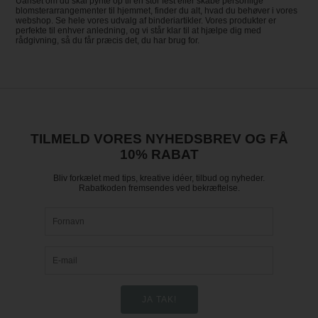
Uanset om du skal pynte op til en stor fest eller skabe personlige
blomsterarrangementer til hjemmet, finder du alt, hvad du behøver i vores
webshop. Se hele vores udvalg af binderiartikler. Vores produkter er
perfekte til enhver anledning, og vi står klar til at hjælpe dig med
rådgivning, så du får præcis det, du har brug for.
TILMELD VORES NYHEDSBREV OG FÅ
10% RABAT
Bliv forkælet med tips, kreative idéer, tilbud og nyheder.
Rabatkoden fremsendes ved bekræftelse.