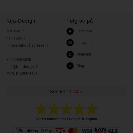
Kija-Design
Følg os på
Møllevej 15
Facebook
4140 Borup
Instagram
(Ingen butik på adressen)
Pinterest
+45 6089 3645
Blog
info@kija-design.dk
CVR:
DK35501746
Sendes til:
Vores kunder elsker os på Trustpilot