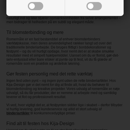
fødselsdag eller jul. Romernåle er også ideelle til at fastholde pynt på lys,
bordkort og andre kreative projekter.
De fås typisk i neutrale farver som sølv og perlemor, så de blender
naturligt ind og ikke stjæler opmærksomheden fra selve arrangementet –
men bidrager til helheden på en subtil og elegant måde.
Til blomsterbinding og mere
Romernåle er en fast bestanddel af enhver blomsterbinders
værktøjskasse, men deres anvendelighed rækker langt ud over det
traditionelle binderiarbejde. De bruges flittigt i borddekorationer og
festpynt – og du vil hurtigt opdage, hvor nemt det er at skabe smukke
resultater med et simpelt hjælpemiddel. Uanset om du er florist, gør-det-
selv-entusiast eller bare elsker at pynte op til fest, vil du få glæde af
romernåle som en praktisk og æstetisk løsning.
Gør festen personlig med det rette værktøj
Ingen fest uden pynt – og ingen pynt uden de rette binderiartikler. Hos
Kija-Design gør vi det nemt for dig at finde alt, hvad du behøver til
blomsterbinding og kreative projekter. Vores udvalg af romernåle er nøje
udvalgt, så du får produkter, der er nemme at arbejde med og samtidig
leverer et flot og professionelt resultat.
Vi ved, hvor vigtigt det er, at festpynten sidder lige i skabet – derfor tilbyder
vi hurtig levering, god kundeservice og altid et stort udvalg af
binderiartikler
til konkurrencedygtige priser.
Find alt til festen hos Kija-Design