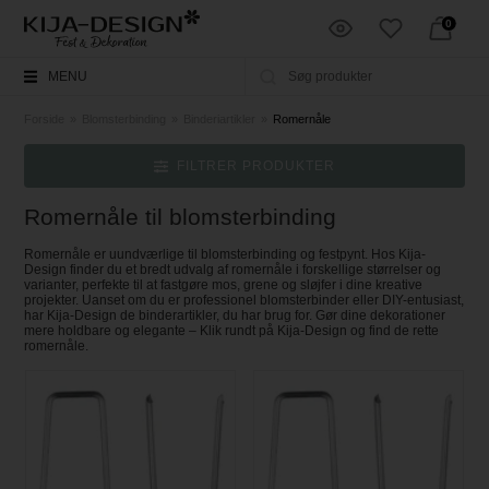
0
MENU
Forside
»
Blomsterbinding
»
Binderiartikler
»
Romernåle
FILTRER PRODUKTER
Romernåle til blomsterbinding
Romernåle er uundværlige til blomsterbinding og festpynt. Hos Kija-
Design finder du et bredt udvalg af romernåle i forskellige størrelser og
varianter, perfekte til at fastgøre mos, grene og sløjfer i dine kreative
projekter. Uanset om du er professionel blomsterbinder eller DIY-entusiast,
har Kija-Design de binderartikler, du har brug for. Gør dine dekorationer
mere holdbare og elegante – Klik rundt på Kija-Design og find de rette
romernåle.