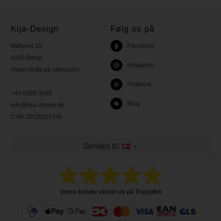
Kija-Design
Følg os på
Møllevej 15
Facebook
4140 Borup
Instagram
(Ingen butik på adressen)
Pinterest
+45 6089 3645
Blog
info@kija-design.dk
CVR:
DK35501746
Sendes til:
Vores kunder elsker os på Trustpilot