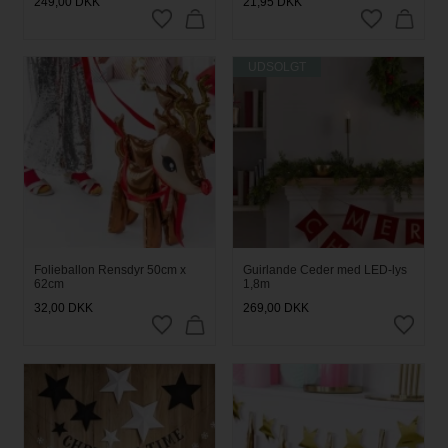
249,00
DKK
21,95
DKK
UDSOLGT
Folieballon Rensdyr 50cm x
Guirlande Ceder med LED-lys
62cm
1,8m
32,00
DKK
269,00
DKK