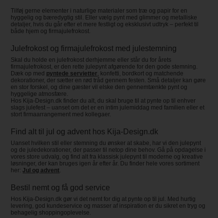
Tilføj gerne elementer i naturlige materialer som træ og papir for en
hyggelig og bæredygtig stil. Eller vælg pynt med glimmer og metalliske
detaljer, hvis du går efter et mere festligt og eksklusivt udtryk – perfekt til
både hjem og firmajulefrokost.
Julefrokost og firmajulefrokost med julestemning
Skal du holde en julefrokost derhjemme eller står du for årets
firmajulefrokost, er den rette julepynt afgørende for den gode stemning.
Dæk op med
pyntede servietter
, konfetti, bordkort og matchende
dekorationer, der sætter en rød tråd gennem festen. Små detaljer kan gøre
en stor forskel, og dine gæster vil elske den gennemtænkte pynt og
hyggelige atmosfære.
Hos Kija-Design.dk finder du alt, du skal bruge til at pynte op til enhver
slags julefest – uanset om det er en intim julemiddag med familien eller et
stort firmaarrangement med kollegaer.
Find alt til jul og advent hos Kija-Design.dk
Uanset hvilken stil eller stemning du ønsker at skabe, har vi den julepynt
og de juledekorationer, der passer til netop dine behov. Gå på opdagelse i
vores store udvalg, og find alt fra klassisk julepynt til moderne og kreative
løsninger, der kan bruges igen år efter år. Du finder hele vores sortiment
her:
Jul og advent
.
Bestil nemt og få god service
Hos Kija-Design.dk gør vi det nemt for dig at pynte op til jul. Med hurtig
levering, god kundeservice og masser af inspiration er du sikret en tryg og
behagelig shoppingoplevelse.