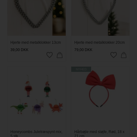
Hjerte med metalklokker 13cm
Hjerte med metalklokker 20cm
39,00
DKK
79,00
DKK
NYHED
Honeycombs Juletræspynt mix,
Hårbøjle med sløjfe, Rød, 18 x
5 stk.
21 cm