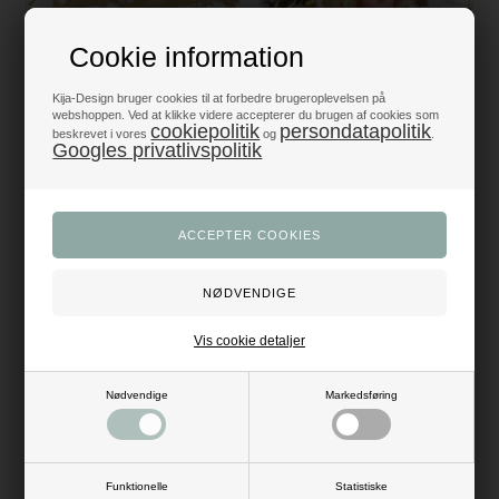
Cookie information
Kija-Design bruger cookies til at forbedre brugeroplevelsen på
webshoppen. Ved at klikke videre accepterer du brugen af cookies som
cookiepolitik
persondatapolitik
beskrevet i vores
og
.
Googles privatlivspolitik
Konfetti pynt Rudolf 3,6cm, 20
Lametta glimmerforhæng
stk.
Juletræer guld 2,45m x 1m
25,00
DKK
49,00
DKK
Vis cookie detaljer
Nødvendige
Markedsføring
Funktionelle
Statistiske