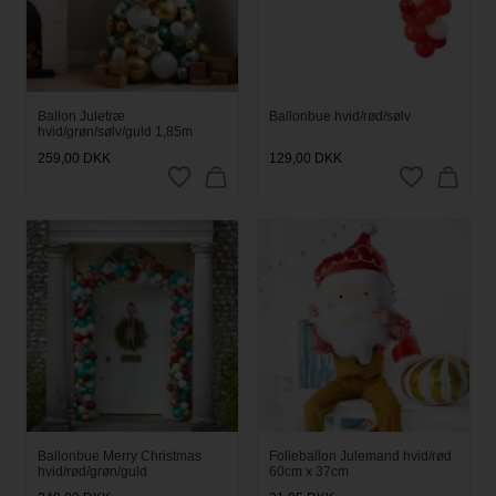
Ballon Juletræ
Ballonbue hvid/rød/sølv
hvid/grøn/sølv/guld 1,85m
259,00
DKK
129,00
DKK
Ballonbue Merry Christmas
Folieballon Julemand hvid/rød
hvid/rød/grøn/guld
60cm x 37cm