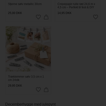
Stjerne sølv metallic 30cm
Crepepapir rulle rød 24,6 m x
4,5 cm – Perfekt til fest & DIY
25,00
DKK
14,95
DKK
Træklemmer sølv 3,5 cm x 1
cm 24stk
29,95
DKK
Decemberhygge med julepynt