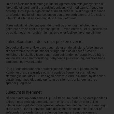
Julen er årets mest stemningsfulde tid, og med den rette julepynt kan du
forvandle ethvert rum til et sandt juleunivers fyldt med varme, hygge og
nostalgi. Hos Kija-Design.dk finder du alt, hvad du skal bruge til at skabe
en uforglemmelig jul – uanset om du pynter op derhjemme, til årets store
julefrokost eller til en stemningsfuld firmajulefrokost.
Vores udvalg af julepynt spænder bredt og giver dig mulighed for at
dekorere præcis efter din personlige stil – hvad enten du er til klassisk rød
og guld, moderne nordisk minimalisme eller festlige farver og glimmer.
Juledekorationer der sætter prikken over iét
Juledekorationer er ikke bare pynt – de er en del af julens fortælling og
skaber rammerne for de minder, vi tager med os år efter år. Ved at
kombinere forskellige typer pynt – som guirlander, ophæng, lys og bånd –
kan du skabe en harmonisk og indbydende julestemning, der føles både
traditionel og nytænkende.
Brug juledekorationer på bordet til julemiddagen eller julefrokosten.
Kombinér gran,
stearinlys
og små pyntede figurer for et smukt og
stemningsfuldt udtryk. Du kan også dekorere vindueskarme, hylder eller
døråbninger med elegante ophæng og stjerner, der fanger lyset og
spreder juleglæde.
Julepynt til hjemmet
Når du pynter op derhjemme til jul, så tænk i helheder – og detaljer. Start i
entreen med små juleelementer som en krans på døren eller et lille
juletræ med pynt, der byder gæster velkommen med varme og stemning. I
stuen kan du lade julepynten udfolde sig med smukke dekorationer på
sofabordet, lyskæder langs reolen og fine figurer i vindueskarmen.