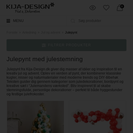
0
MENU
Forside
»
Anledning
»
Jul og advent
»
Julepynt
FILTRER PRODUKTER
Julepynt med julestemning
Julepynt fra Kija‑Design.dk giver dig masser af idéer og inspiration til en
kreativ jul og advent. Oplev en verden af pynt, der kombinerer klassiske
kugler, nisser og naturmaterialer med moderne trends og DIY‑tilbehør.
Teksten guider dig gennem kategorier som juledekorationer, bordpynt og
kreative sæt i “Julemandens værksted”. Bliv inspireret til at skabe
stemningsfulde, personlige dekorationer – perfekt til både hyggestunder
og festlige julefrokoster.