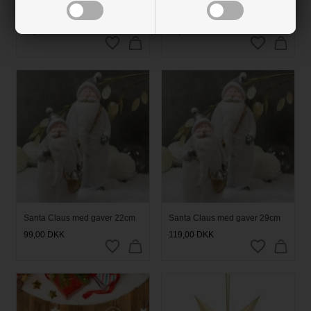
Lametta glimmerforhæng
Lametta glimmerforhæng
Stjerner guld 2,45m x 1m
Stjerner sølv 2,45m x 1m
79,00
DKK
79,00
DKK
Santa Claus med gaver 22cm
Santa Claus med gaver 29cm
99,00
DKK
119,00
DKK