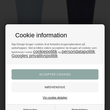
Cookie information
Papkrus hvid/lyseblå, 10 stk.
Papkrus hvid/mørk blå, 10 stk.
Kija-Design bruger cookies til at forbedre brugeroplevelsen på
webshoppen. Ved at klikke videre accepterer du brugen af cookies som
25,00
DKK
25,00
DKK
cookiepolitik
persondatapolitik
beskrevet i vores
og
.
Googles privatlivspolitik
UDSOLGT
Vis cookie detaljer
Nødvendige
Markedsføring