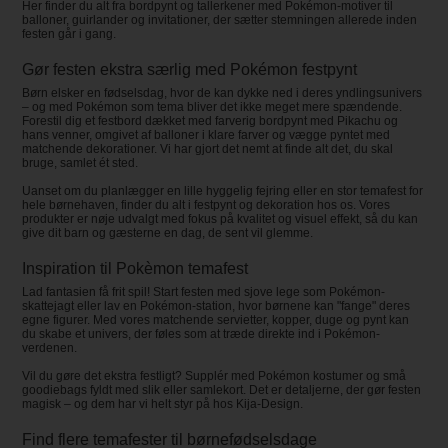
Her finder du alt fra bordpynt og tallerkener med Pokémon-motiver til
balloner, guirlander og invitationer, der sætter stemningen allerede inden
festen går i gang.
Gør festen ekstra særlig med Pokémon festpynt
Børn elsker en fødselsdag, hvor de kan dykke ned i deres yndlingsunivers
– og med Pokémon som tema bliver det ikke meget mere spændende.
Forestil dig et festbord dækket med farverig bordpynt med Pikachu og
hans venner, omgivet af balloner i klare farver og vægge pyntet med
matchende dekorationer. Vi har gjort det nemt at finde alt det, du skal
bruge, samlet ét sted.
Uanset om du planlægger en lille hyggelig fejring eller en stor temafest for
hele børnehaven, finder du alt i festpynt og dekoration hos os. Vores
produkter er nøje udvalgt med fokus på kvalitet og visuel effekt, så du kan
give dit barn og gæsterne en dag, de sent vil glemme.
Inspiration til Pokèmon temafest
Lad fantasien få frit spil! Start festen med sjove lege som Pokémon-
skattejagt eller lav en Pokémon-station, hvor børnene kan "fange" deres
egne figurer. Med vores matchende servietter, kopper, duge og pynt kan
du skabe et univers, der føles som at træde direkte ind i Pokémon-
verdenen.
Vil du gøre det ekstra festligt? Supplér med Pokémon kostumer og små
goodiebags fyldt med slik eller samlekort. Det er detaljerne, der gør festen
magisk – og dem har vi helt styr på hos Kija-Design.
Find flere temafester til børnefødselsdage