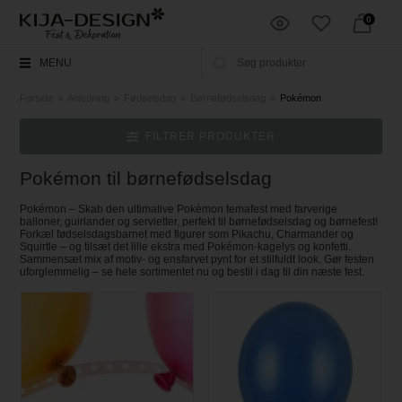
0
MENU
Forside
»
Anledning
»
Fødselsdag
»
Børnefødselsdag
»
Pokémon
FILTRER PRODUKTER
Pokémon til børnefødselsdag
Pokémon – Skab den ultimative Pokèmon temafest med farverige
balloner, guirlander og servietter, perfekt til børnefødselsdag og børnefest!
Forkæl fødselsdagsbarnet med figurer som Pikachu, Charmander og
Squirtle – og tilsæt det lille ekstra med Pokémon-kagelys og konfetti.
Sammensæt mix af motiv- og ensfarvet pynt for et stilfuldt look. Gør festen
uforglemmelig – se hele sortimentet nu og bestil i dag til din næste fest.