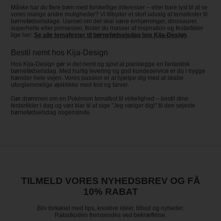
Måske har du flere børn med forskellige interesser – eller bare lyst til at se
vores mange andre muligheder? Vi tilbyder et stort udvalg af temafester til
børnefødselsdage. Uanset om det skal være enhjørninger, dinosaurer,
superhelte eller prinsesser, finder du masser af inspiration og festartikler
lige her:
Se alle temafester til børnefødselsdag hos Kija-Design
.
Bestil nemt hos Kija-Design
Hos Kija-Design gør vi det nemt og sjovt at planlægge en fantastisk
børnefødselsdag. Med hurtig levering og god kundeservice er du i trygge
hænder hele vejen. Vores passion er at hjælpe dig med at skabe
uforglemmelige øjeblikke med fest og farver.
Gør drømmen om en Pokémon temafest til virkelighed – bestil dine
festartikler i dag og vær klar til at sige "Jeg vælger dig!" til den sejeste
børnefødselsdag nogensinde.
TILMELD VORES NYHEDSBREV OG FÅ
10% RABAT
Bliv forkælet med tips, kreative idéer, tilbud og nyheder.
Rabatkoden fremsendes ved bekræftelse.