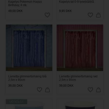
Kagelys Pokemon Happy
Kagelys tal 0-9 lyseblå/blå
Birthday, 4 stk.
49,00
DKK
9,95
DKK
Lametta glimmerforhæng blå
Lametta glimmerforhæng rød
2,5m x 90cm
2,5m x 90cm
39,00
DKK
39,00
DKK
UDSOLGT