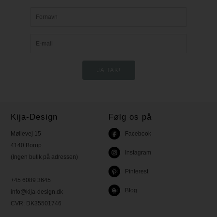
Kija-Design
Følg os på
Møllevej 15
Facebook
4140 Borup
Instagram
(Ingen butik på adressen)
Pinterest
+45 6089 3645
Blog
info@kija-design.dk
CVR:
DK35501746