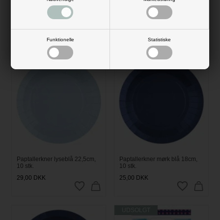
Papkrus Pokemon, 8 stk.
Paptallerkner lyseblå 18cm, 10
stk.
29,00
DKK
25,00
DKK
Funktionelle
Statistiske
Paptallerkner lyseblå 22,5cm,
Paptallerkner mørk blå 18cm,
10 stk.
10 stk.
29,00
DKK
25,00
DKK
UDSOLGT