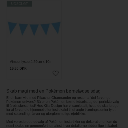
UDSOLGT
Vimpel lyseblå 29cm x 10m
19,95
DKK
Skab magi med en Pokémon børnefødselsdag
Er dit barn vild med Pikachu, Charmander og resten af det farverige
Pokémon-univers? Så er en Pokémon børnefødselsdag det perfekte valg
til årets største fest! Hos Kija-Design har vi samlet alt, hvad du skal bruge
for at forvandle hjemmet eller festlokalet til et ægte træningscenter fyldt
med spænding, farver og uforglemmelige øjeblikke.
Med vores brede udvalg af Pokémon festartikler og dekorationer kan du
nemt skabe en gennemført temafest, hvor detaljerne sidder lige i skabet.