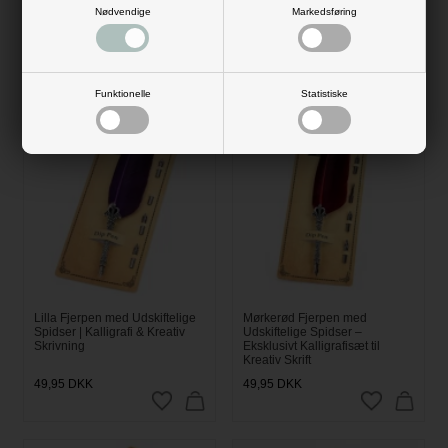
Skab Smukke Håndskrevne
Udskiftelige Penneindsatser
Nødvendige
Markedsføring
Detaljer
49,95
DKK
49,95
DKK
Funktionelle
Statistiske
Lilla Fjerpen med Udskiftelige
Mørkerød Fjerpen med
Spidser | Kalligrafi & Kreativ
Udskiftelige Spidser –
Skrivning
Eksklusivt Kalligrafisæt til
Kreativ Skrift
49,95
DKK
49,95
DKK