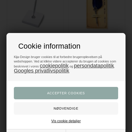
Holder med kuglepen hvid/sølv
Blå Fjerpen Kalligrafisæt –
Elegant Skrivepen med
Cookie information
Udskiftelige Penne
85,00
DKK
49,95
DKK
Kija-Design bruger cookies til at forbedre brugeroplevelsen på
webshoppen. Ved at klikke videre accepterer du brugen af cookies som
cookiepolitik
persondatapolitik
beskrevet i vores
og
.
Googles privatlivspolitik
Vis cookie detaljer
Grøn Fjerpen Kalligrafisæt –
Hvid Fjerpen Kalligrafisæt med