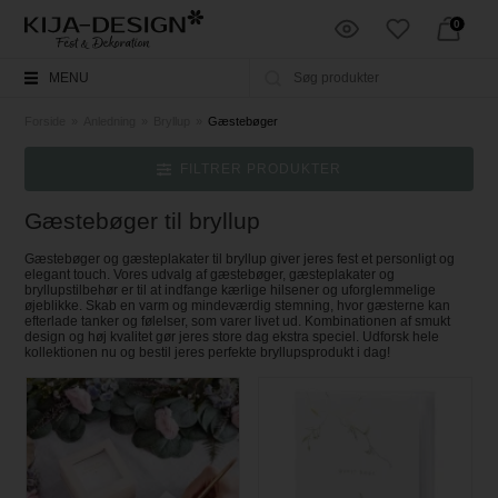
0
MENU
Forside
»
Anledning
»
Bryllup
»
Gæstebøger
FILTRER PRODUKTER
Gæstebøger til bryllup
Gæstebøger og gæsteplakater til bryllup giver jeres fest et personligt og
elegant touch. Vores udvalg af gæstebøger, gæsteplakater og
bryllupstilbehør er til at indfange kærlige hilsener og uforglemmelige
øjeblikke. Skab en varm og mindeværdig stemning, hvor gæsterne kan
efterlade tanker og følelser, som varer livet ud. Kombinationen af smukt
design og høj kvalitet gør jeres store dag ekstra speciel. Udforsk hele
kollektionen nu og bestil jeres perfekte bryllupsprodukt i dag!