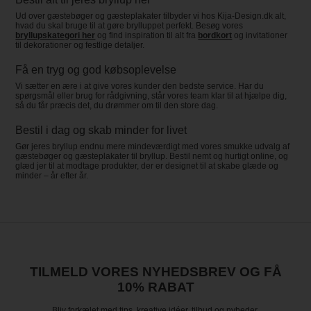
Ud over gæstebøger og gæsteplakater tilbyder vi hos Kija-Design.dk alt,
hvad du skal bruge til at gøre brylluppet perfekt. Besøg vores
bryllupskategori her
og find inspiration til alt fra
bordkort
og invitationer
til dekorationer og festlige detaljer.
Få en tryg og god købsoplevelse
Vi sætter en ære i at give vores kunder den bedste service. Har du
spørgsmål eller brug for rådgivning, står vores team klar til at hjælpe dig,
så du får præcis det, du drømmer om til den store dag.
Bestil i dag og skab minder for livet
Gør jeres bryllup endnu mere mindeværdigt med vores smukke udvalg af
gæstebøger og gæsteplakater til bryllup. Bestil nemt og hurtigt online, og
glæd jer til at modtage produkter, der er designet til at skabe glæde og
minder – år efter år.
TILMELD VORES NYHEDSBREV OG FÅ
10% RABAT
Bliv forkælet med tips, kreative idéer, tilbud og nyheder.