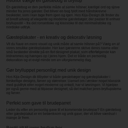
Hvorfor vælge en gæstebog til bryllup
En gæstebog er den perfekte måde at samle hilsner, kærlige ord og sjove
minder fra jeres gæster. Det bliver en bog fyldt med håndskrevne
beskeder, som I kan tage frem igen og igen. Hos Kija-Design.dk finder du
et bredt udvalg af elegante og moderne gæstebøger, der passer til enhver
bryllupsstil – fra det romantiske og klassiske til det minimalistiske og
nordiske udtryk.
Gæsteplakater - en kreativ og dekorativ løsning
Vil du have en mere visuel og unik måde at samle hilsner på? Vælg en af
vores smukke gæsteplakater. Her kan gæsterne skrive deres navne eller
små beskeder direkte på en flot designet plakat, som efterfølgende kan
indrammes og hænges op i jeres hjem. Det er både en personlig
dekoration og et evigt minde om en uforglemmelig dag.
Gør brylluppet personligt med unik design
Hos Kija-Design.dk tilbyder vi både gæstebøger og gæsteplakater i
forskellige designs, farver og størrelser. Uanset om I ønsker noget klassisk
med guldtryk eller noget moderne og enkelt, har vi løsningen. Vi hjælper
jer også gerne med at tilpasse designet, så det matcher jeres bryllupstema
og farver.
Perfekt som gave til brudeparret
Leder du efter en personlig gave til et kommende brudepar? En gæstebog
eller gæsteplakat er en betænksom og unik gave, der vil blive værdsat i
mange år frem.
Bestil alt til jeres bryllup her