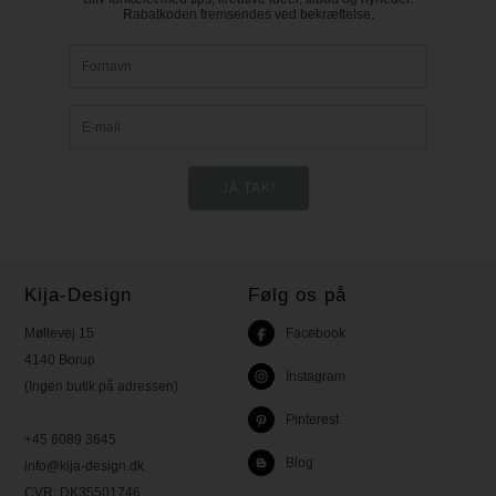
Rabatkoden fremsendes ved bekræftelse.
Kija-Design
Følg os på
Møllevej 15
Facebook
4140 Borup
Instagram
(Ingen butik på adressen)
Pinterest
+45 6089 3645
Blog
info@kija-design.dk
CVR:
DK35501746