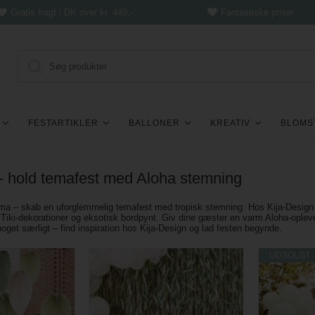
Gratis fragt i DK over kr. 449,-
Fantastiske priser
FESTARTIKLER
BALLONER
KREATIV
BLOMS
 - hold temafest med Aloha stemning
a – skab en uforglemmelig temafest med tropisk stemning. Hos Kija-Design fin
 Tiki-dekorationer og eksotisk bordpynt. Giv dine gæster en varm Aloha-oplev
oget særligt – find inspiration hos Kija-Design og lad festen begynde.
UDSOLGT