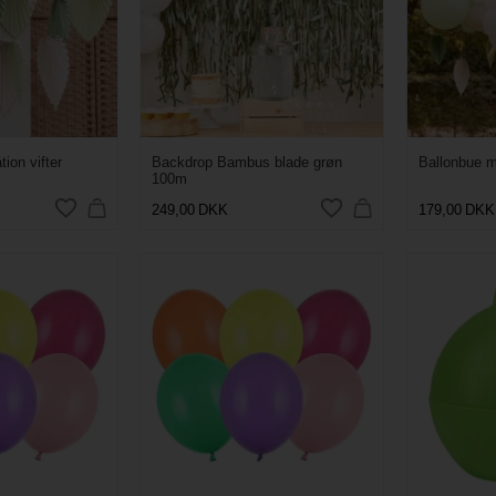
ion vifter
Backdrop Bambus blade grøn
Ballonbue me
100m
249,00
DKK
179,00
DKK