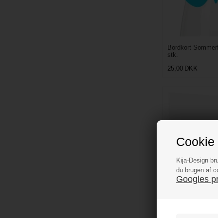
Bordkort Sommerf
stk.
25,00
DKK
Cookie 
Kija-Design br
du brugen af c
Googles pri
Bordkortholder B
magnet pink, 12 s