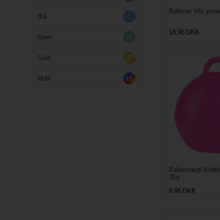
Balloner Mix past
Blå
7
18,95
DKK
Grøn
23
Guld
2
Multi
16
Ballonvægt Bubbl
35g
9,95
DKK