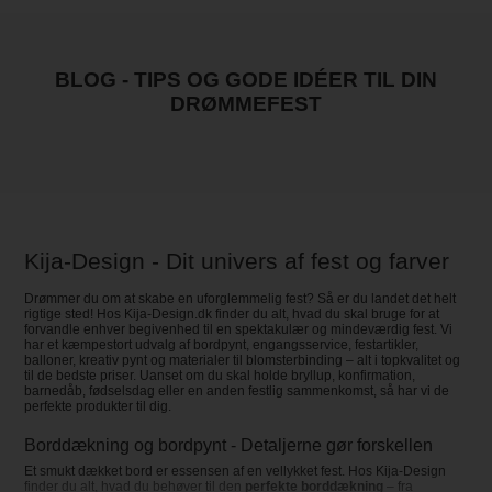
BLOG - TIPS OG GODE IDÉER TIL DIN
DRØMMEFEST
Kija-Design - Dit univers af fest og farver
Drømmer du om at skabe en uforglemmelig fest? Så er du landet det helt
rigtige sted! Hos Kija-Design.dk finder du alt, hvad du skal bruge for at
forvandle enhver begivenhed til en spektakulær og mindeværdig fest. Vi
har et kæmpestort udvalg af bordpynt, engangsservice, festartikler,
balloner, kreativ pynt og materialer til blomsterbinding – alt i topkvalitet og
til de bedste priser. Uanset om du skal holde bryllup, konfirmation,
barnedåb, fødselsdag eller en anden festlig sammenkomst, så har vi de
perfekte produkter til dig.
Borddækning og bordpynt - Detaljerne gør forskellen
Et smukt dækket bord er essensen af en vellykket fest. Hos Kija-Design
finder du alt, hvad du behøver til den
perfekte borddækning
– fra