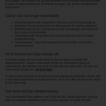
hele dagen, ser naturtro ud og kan gemmes som et minde eller genbruges
til andre festlige lejligheder. Perfekt til brudepar, der ønsker kvalitet uden
kompromis.
Sådan kan du bruge rosenblade
Pynt kirkegulvet eller festlokalet: Strø dem som en romantisk sti.
Bordpynt: Placer dem rundt om dekorationer for ekstra elegance.
Blomsterpige-kurve: Fyld kurvene med rosenblade, som børnene
kan drysse foran bruden.
Fotobaggrunde: Brug dem som kreativ udsmykning til smukke
bryllupsbilleder.
Overraskelser: Læg dem i gæsternes konvolutter som en lille,
poetisk gestus.
Alt til bryllup hos Kija-Design.dk
Hos Kija-Design.dk har vi alt, hvad du skal bruge for at skabe dit
drømmebryllup. Udover rosenblade finder du et komplet udvalg af
bryllupspynt, der hjælper dig med at fuldende den røde tråd i din fest. Se
vores store udvalg her:
Alt til bryllup
.
Vi ved, at planlægning af et bryllup kræver mange beslutninger. Derfor står
vi klar med rådgivning og hurtig levering, så du kan føle dig tryg hele vejen
til den store dag.
Gør jeres bryllup uforglemmelig
Lad rosenblade blive prikken over i’et til din fest. Bestil allerede i dag og
skab de magiske øjeblikke, som I og jeres gæster vil huske for livet.