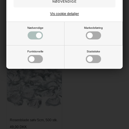
Vis cookie detaljer
Nødvendige
Markedsføring
Rosenblade pink 5cm, 500 stk.
Rosenblade sølv 5cm, 100 stk.
45,00
DKK
14,95
DKK
Funktionelle
Statistiske
Rosenblade sølv 5cm, 500 stk.
49,00
DKK