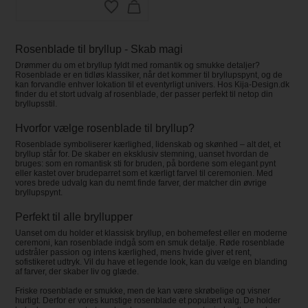
Rosenblade til bryllup - Skab magi
Drømmer du om et bryllup fyldt med romantik og smukke detaljer?
Rosenblade er en tidløs klassiker, når det kommer til bryllupspynt, og de
kan forvandle enhver lokation til et eventyrligt univers. Hos Kija-Design.dk
finder du et stort udvalg af rosenblade, der passer perfekt til netop din
bryllupsstil.
Hvorfor vælge rosenblade til bryllup?
Rosenblade symboliserer kærlighed, lidenskab og skønhed – alt det, et
bryllup står for. De skaber en eksklusiv stemning, uanset hvordan de
bruges: som en romantisk sti for bruden, på bordene som elegant pynt
eller kastet over brudeparret som et kærligt farvel til ceremonien. Med
vores brede udvalg kan du nemt finde farver, der matcher din øvrige
bryllupspynt.
Perfekt til alle bryllupper
Uanset om du holder et klassisk bryllup, en bohemefest eller en moderne
ceremoni, kan rosenblade indgå som en smuk detalje. Røde rosenblade
udstråler passion og intens kærlighed, mens hvide giver et rent,
sofistikeret udtryk. Vil du have et legende look, kan du vælge en blanding
af farver, der skaber liv og glæde.
Friske rosenblade er smukke, men de kan være skrøbelige og visner
hurtigt. Derfor er vores kunstige rosenblade et populært valg. De holder