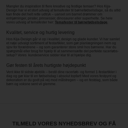
Mangler du inspiration til flere kreative og festlige temaer? Hos Kija-
Design har vi et stort udvalg af temafester til børnefødselsdage, så du altid
kan finde det helt rette udtryk – uanset om barnet drømmer om
enhjørninger, pirater, prinsesser, dinosaurer eller superhelte. Se hele
vores udvalg af temafester her:
Temafester til børnefødselsdage
.
Kvalitet, service og hurtig levering
Hos Kija-Design går vi op i kvalitet, design og glade kunder. Vi har samlet
et nøje udvalgt sortiment af festartikler, som gør planlægningen nem og
sjov for forældrene – og som garanterer store smil hos børnene. Har du
spørgsmål eller brug for hjælp til at sammensætte det perfekte racerløbs-
setup? Vores kundeservice sidder klar til at hjælpe dig.
Gør festen til årets hurtigste højdepunkt
Vent ikke til sidste øjeblik – bestil dine racerløb- og formel 1-festartikler i
dag og gør klar til en fødselsdag i absolut topfart! Med vores festpynt og
dekoration er du godt på vej mod målstregen – og en festdag, som både
børn og voksne sent vil glemme.
TILMELD VORES NYHEDSBREV OG FÅ