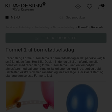
0
MENU
Forside
»
Anledning
»
Fødselsdag
»
Børnefødselsdag
»
Formel 1 - Racerløb
FILTRER PRODUKTER
Formel 1 til børnefødselsdag
Racerløb og Formel 1 som tema til børnefødselsdag er det perfekte valg til
små fartglade fans! Hos Kija-Design finder du alt til en uforglemmelig
børnefest med racerløb og formel 1 som tema. Skab en tempofyldt
atmosfære med balloner, vimpler, tallerkener og krus i rød, sort og guld.
Gør festen ekstra sjov med racerløb og kreative lege. Gør klar til start og
planlæg den sejeste Formel 1-fest.