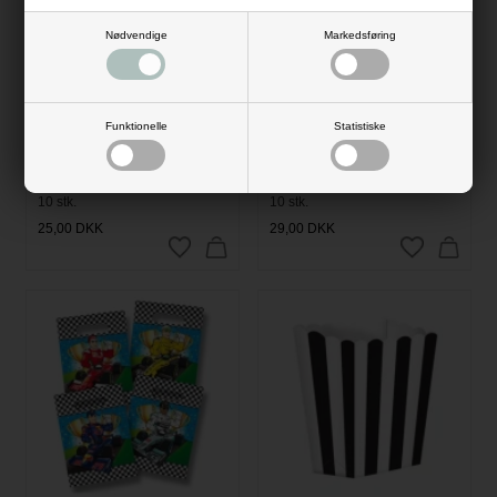
Nødvendige
Markedsføring
Funktionelle
Statistiske
Paptallerkner mørk blå 18cm,
Paptallerkner mørk blå 22,5cm,
10 stk.
10 stk.
25,00
DKK
29,00
DKK