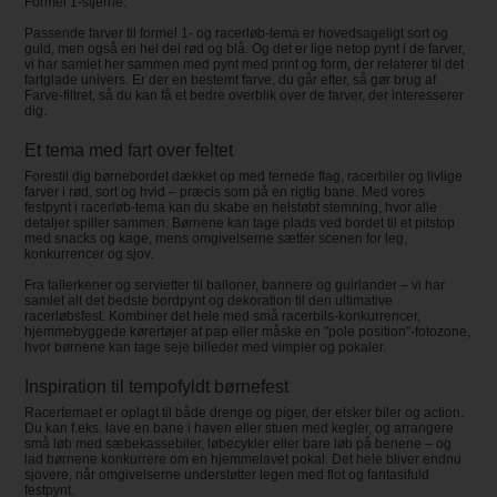
Formel 1-stjerne.
Passende farver til formel 1- og racerløb-tema er hovedsageligt sort og
guld, men også en hel del rød og blå. Og det er lige netop pynt i de farver,
vi har samlet her sammen med pynt med print og form, der relaterer til det
fartglade univers. Er der en bestemt farve, du går efter, så gør brug af
Farve-filtret, så du kan få et bedre overblik over de farver, der interesserer
dig.
Et tema med fart over feltet
Forestil dig børnebordet dækket op med ternede flag, racerbiler og livlige
farver i rød, sort og hvid – præcis som på en rigtig bane. Med vores
festpynt i racerløb-tema kan du skabe en helstøbt stemning, hvor alle
detaljer spiller sammen. Børnene kan tage plads ved bordet til et pitstop
med snacks og kage, mens omgivelserne sætter scenen for leg,
konkurrencer og sjov.
Fra tallerkener og servietter til balloner, bannere og guirlander – vi har
samlet alt det bedste bordpynt og dekoration til den ultimative
racerløbsfest. Kombiner det hele med små racerbils-konkurrencer,
hjemmebyggede kørertøjer af pap eller måske en "pole position"-fotozone,
hvor børnene kan tage seje billeder med vimpler og pokaler.
Inspiration til tempofyldt børnefest
Racertemaet er oplagt til både drenge og piger, der elsker biler og action.
Du kan f.eks. lave en bane i haven eller stuen med kegler, og arrangere
små løb med sæbekassebiler, løbecykler eller bare løb på benene – og
lad børnene konkurrere om en hjemmelavet pokal. Det hele bliver endnu
sjovere, når omgivelserne understøtter legen med flot og fantasifuld
festpynt.