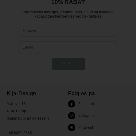
10% RABAT
Bliv forkælet med tips, kreative idéer, tilbud og nyheder.
Rabatkoden fremsendes ved bekræftelse.
Kija-Design
Følg os på
Møllevej 15
Facebook
4140 Borup
Instagram
(Ingen butik på adressen)
Pinterest
+45 6089 3645