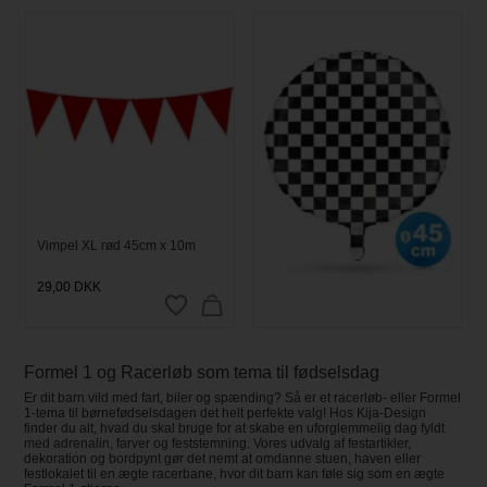
Vimpel XL rød 45cm x 10m
Folie Ballon med Sorte og
Hvide Tern – Rund 45 cm
29,00
DKK
19,95
DKK
Formel 1 og Racerløb som tema til fødselsdag
Er dit barn vild med fart, biler og spænding? Så er et racerløb- eller Formel
1-tema til børnefødselsdagen det helt perfekte valg! Hos Kija-Design
finder du alt, hvad du skal bruge for at skabe en uforglemmelig dag fyldt
med adrenalin, farver og feststemning. Vores udvalg af festartikler,
dekoration og bordpynt gør det nemt at omdanne stuen, haven eller
festlokalet til en ægte racerbane, hvor dit barn kan føle sig som en ægte