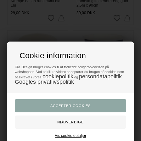
Kæmpe ballon rund mørk blå
Lametta glimmerforhæng guld
1m
2,5m x 90cm
29,00
DKK
39,00
DKK
Cookie information
Kija-Design bruger cookies til at forbedre brugeroplevelsen på
webshoppen. Ved at klikke videre accepterer du brugen af cookies som
cookiepolitik
persondatapolitik
beskrevet i vores
og
.
Googles privatlivspolitik
Papkrus Formel 1 hvid/rød/sort,
Papkrus hvid/mørk blå, 10 stk.
4 stk.
19,95
DKK
25,00
DKK
Vis cookie detaljer