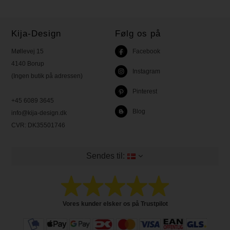
Kija-Design
Følg os på
Møllevej 15
Facebook
4140 Borup
Instagram
(Ingen butik på adressen)
Pinterest
+45 6089 3645
Blog
info@kija-design.dk
CVR:
DK35501746
Sendes til:
Vores kunder elsker os på Trustpilot