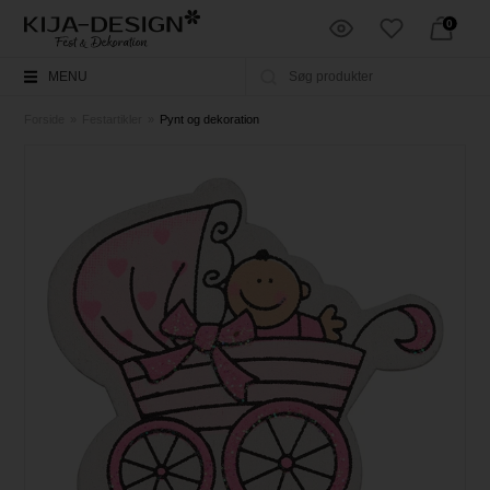
0
MENU
Forside
»
Festartikler
»
Pynt og dekoration