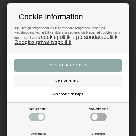
Produkter i topklasse
Cookie information
- alt til fest og dekoration
Kija-Design bruger cookies til at forbedre brugeroplevelsen på
Trustpilot 5/5 - Fremragende
webshoppen. Ved at klikke videre accepterer du brugen af cookies som
cookiepolitik
persondatapolitik
+1200 glade anmeldelser
beskrevet i vores
og
.
Googles privatlivspolitik
Dansk webshop
- med hurtig levering
Beskrivelse
Anmeldelser
Charmerende baby barnevogn i lyserød og med glimmer dekoration. Brug
dem som pynt på bordkort, servietter og bånd, når der skal holdes
barnedåb og babyshower.
Vis cookie detaljer
Antal: 8 stk.
Mål pynt: H: 4 cm x L: 4 cm
Nødvendige
Markedsføring
Materiale: træ
Farve: hvid, lyserød
Funktionelle
Statistiske