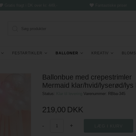
Gratis fragt i DK over kr. 449,-
Fantastiske priser
FESTARTIKLER
BALLONER
KREATIV
BLOMS
Ballonbue med crepestrimler
Mermaid klar/hvid/lyserød/lys l
Status:
Klar til levering
Varenummer:
RBba-345
219,00
DKK
-
+