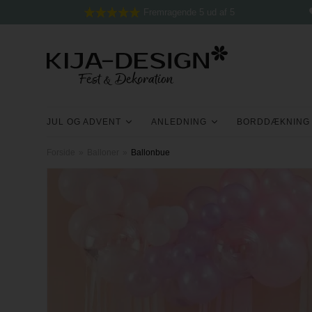
Fremragende 5 ud af 5
JUL OG ADVENT
ANLEDNING
BORDDÆKNING
Forside
»
Balloner
»
Ballonbue