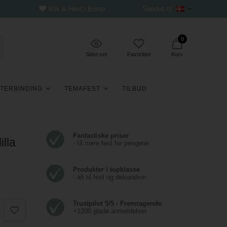
Klik & Hent i Borup
Sendes til:
0
Sidst set
Favoritter
Kurv
TERBINDING
TEMAFEST
TILBUD
Fantastiske priser
illa
- få mere fest for pengene
Produkter i topklasse
- alt til fest og dekoration
Trustpilot 5/5 - Fremragende
+1200 glade anmeldelser