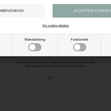
Vis cookie detaljer
Markedsføring
Funktionelle
Tilmeld vores nyhedsbrev og få 10% rabat
Bliv forkælet med tips, kreative idéer, tilbud og nyheder.
Rabatkoden fremsendes ved bekræftelse.