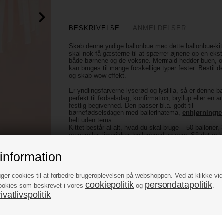
BESKRIVELSE
ANMELDELSER
Skab denne yndige ballonbue med dette ballonbue-ki
skal nok få gæsterne til at spærrer øjnene op en eks
både børnene og de voksne. Mermaid hedder buen, 
kan bruges til mange forskellige typer fester. Bestil d
og skab wow-effekt.
Er yndlingsfarverne lyserød og lyslilla, så er denne b
perfekt til fødselsdag, konfirmation, bryllup eller en 
festlig begivenhed. Den passer bl.a. godt til
børnefødselsdagen med ballerinatema,
enhjørningt
helt uden tema.
Kittet består af alt, hvad du skal bruge – 50 balloner, 
creperuller, limprikker, ballonbånd og snor. Så det er 
i gang med at puste og samle.
information
Køb kittet i dag, og saml den smukkeste ballonbue til
fødselar, konfirmand eller …
uger cookies til at forbedre brugeroplevelsen på webshoppen. Ved at klikke vi
Antal: 50 balloner, 3 creperuller, ballonbånd, limprikke
cookiepolitik
persondatapolitik
ookies som beskrevet i vores
og
.
snor
vatlivspolitik
Materiale: latex, papir
Farve: klar/transparent, hvid, lyserød, lys lilla