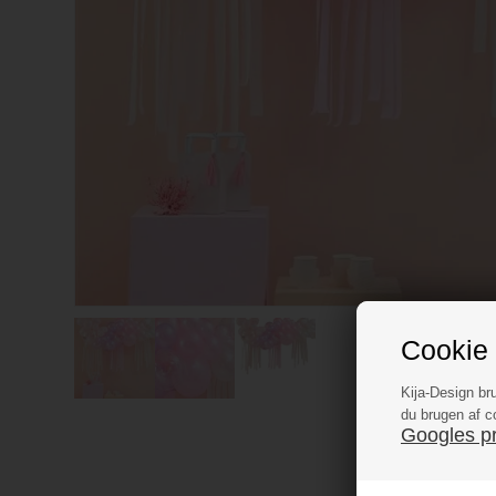
Cookie 
Kija-Design br
du brugen af c
Googles pri