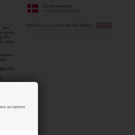
Dansk webshop
- med hurtig levering
DU ER
449,00 DKK
FRA FRI FRAGT
449 DKK
t. Den
tra gang –
og den
en i dag,
allonbue
anden
ema
eller
3
bare at gå
 din
dere accepterer
r, 3 meter