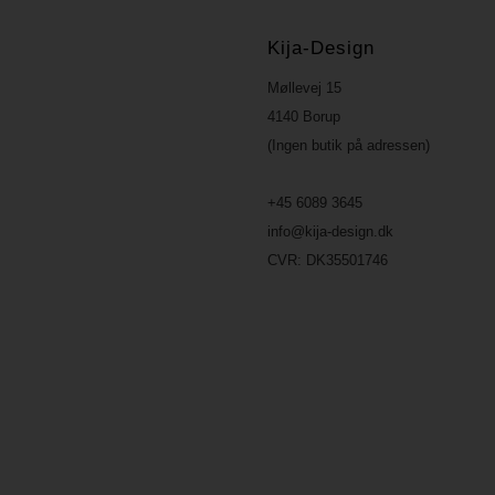
Kija-Design
Møllevej 15
4140 Borup
(Ingen butik på adressen)
+45 6089 3645
info@kija-design.dk
CVR:
DK35501746