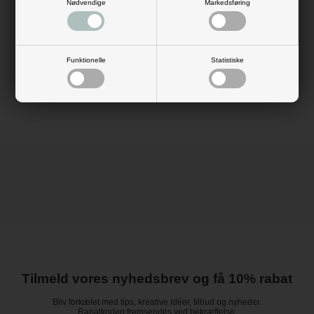
Nødvendige
Markedsføring
Køb ballonbue-kittet i dag, og byg den mest fantastisk smukke ballonbue
til den store fejring.
Antal: 80 balloner, 5 honeycombs, 5 vifter, 8 kvaste, 4 meter ballonbånd,
snor, limprikker
Funktionelle
Statistiske
Materiale: latex, papir
Farve: klar/transparent, hvid, guld
Tilmeld vores nyhedsbrev og få 10% rabat
Bliv forkælet med tips, kreative idéer, tilbud og nyheder.
Rabatkoden fremsendes ved bekræftelse.