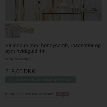
Ballonbue med honeycomb, rosesetter og
pynt hvid/guld 4m
Varenummer:
8073
219,00
DKK
Send mail når varen kommer på lager igen.
DU ER
449,00 DKK
FRA FRI FRAGT
449 DKK