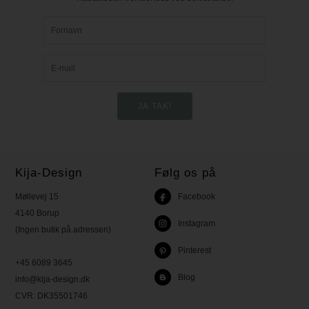
Kija-Design
Følg os på
Møllevej 15
Facebook
4140 Borup
Instagram
(Ingen butik på adressen)
Pinterest
+45 6089 3645
Blog
info@kija-design.dk
CVR:
DK35501746