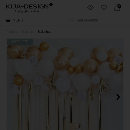
0
MENU
Forside
»
Balloner
»
Ballonbue
UDSOLGT