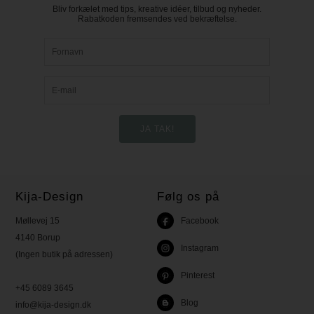
Bliv forkælet med tips, kreative idéer, tilbud og nyheder.
Rabatkoden fremsendes ved bekræftelse.
Kija-Design
Følg os på
Møllevej 15
Facebook
4140 Borup
Instagram
(Ingen butik på adressen)
Pinterest
+45 6089 3645
Blog
info@kija-design.dk