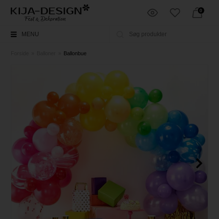
0
MENU
Forside
»
Balloner
»
Ballonbue