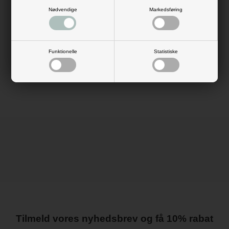
85 balloner skal du i gang med at puste op – vi vil helt klart anbefale en
ballonpumpe. Ud over ballonerne får du også 4 meter ballonbånd samt
Nødvendige
Markedsføring
limprikker, så du kan lime ballonerne op.
Køb ballonbue-kittet – den nemmeste måde at lave en flot
ballondekoration på.
Antal: 85 balloner, 4 meter ballonbånd, limprikker
Funktionelle
Statistiske
Mål: L: 4 meter
Materiale: latex
Farve: multi
Tilmeld vores nyhedsbrev og få 10% rabat