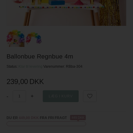
Ballonbue Regnbue 4m
Status:
Klar til levering
Varenummer:
RBba-304
239,00
DKK
-
+
DU ER
449,00 DKK
FRA FRI FRAGT
449 DKK