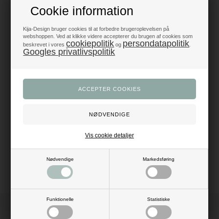
Cookie information
Produkter i topklasse
- alt til fest og dekoration
Kija-Design bruger cookies til at forbedre brugeroplevelsen på
webshoppen. Ved at klikke videre accepterer du brugen af cookies som
Trustpilot 5/5 - Fremragende
cookiepolitik
persondatapolitik
beskrevet i vores
og
.
+1200 glade anmeldelser
Googles privatlivspolitik
Dansk webshop
- med hurtig levering
Beskrivelse
Anmeldelser
Antal: 50 stk.
Mål: Dia: 30 cm (12")
Vis cookie detaljer
Materiale: latex
Farve: lys grøn
Pustes op med luft eller helium ballongas
Nødvendige
Markedsføring
Funktionelle
Statistiske