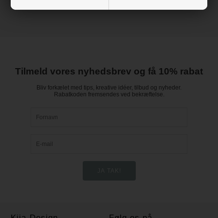
Tilmeld vores nyhedsbrev og få 10% rabat
Bliv forkælet med tips, kreative idéer, tilbud og nyheder.
Rabatkoden fremsendes ved bekræftelse.
Kija-Design
Følg os på