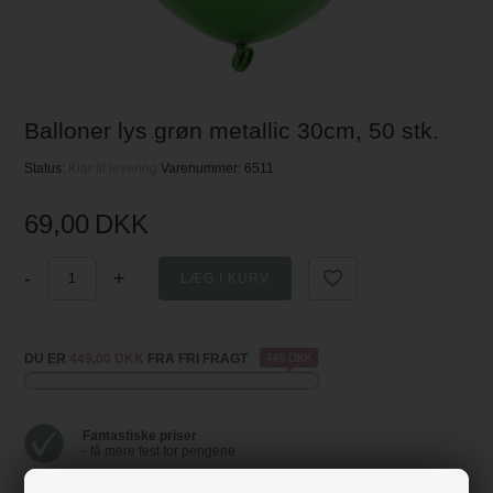
Balloner lys grøn metallic 30cm, 50 stk.
Status:
Klar til levering
Varenummer:
6511
69,00
DKK
-
+
DU ER
449,00 DKK
FRA FRI FRAGT
449 DKK
Fantastiske priser
- få mere fest for pengene