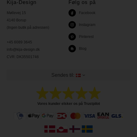
Kija-Design
Følg os på
Møllevej 15
Facebook
4140 Borup
Instagram
(Ingen butik på adressen)
Pinterest
+45 6089 3645
Blog
info@kija-design.dk
CVR:
DK35501746
Sendes til:
Vores kunder elsker os på Trustpilot