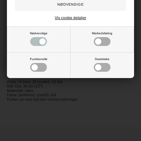
- med hurtig levering
Vis cookie detaljer
Beskrivelse
Anmeldelser
Til studenterfesten (den blå student), til svendegildet, til konfirmationen,
barnedåben eller den runde fødselsdag – mulighederne er mange. Disse
Nødvendige
Markedsføring
flotte balloner – i blå nuancer og i hvid – passer til rigtig mange
anledninger. Og du får hele 30 balloner til prisen.
Tre forskellige farver – perlehvid, lyseblå og kongeblå – som du kan mikse
og matche, som du synes. Der er 10 af hver farve. Ballonerne har metallic
Funktionelle
Statistiske
finish og er af høj kvalitet.
Køb
balloner
her på Kija-Design.dk, og gør festen ekstra festlig. Vi pakker
og sender ordrer på alle hverdage, så du kan få din pakke hurtigst muligt.
Antal: 10 hvid, 10 lyseblå, 10 blå
Mål: Dia: 30 cm (12")
Materiale: latex
Farve: perlehvid, lyseblå, blå
Pustes op med luft eller helium ballongas