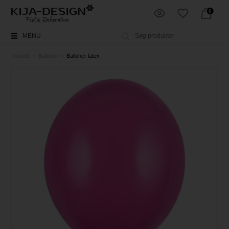
0
MENU
Forside
»
Balloner
»
Balloner latex