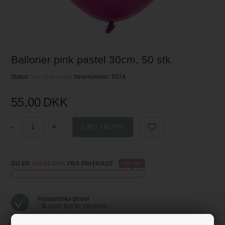
Balloner pink pastel 30cm, 50 stk.
Status:
Klar til levering
Varenummer:
6574
55,00
DKK
-
+
DU ER
449,00 DKK
FRA FRI FRAGT
449 DKK
Fantastiske priser
- få mere fest for pengene