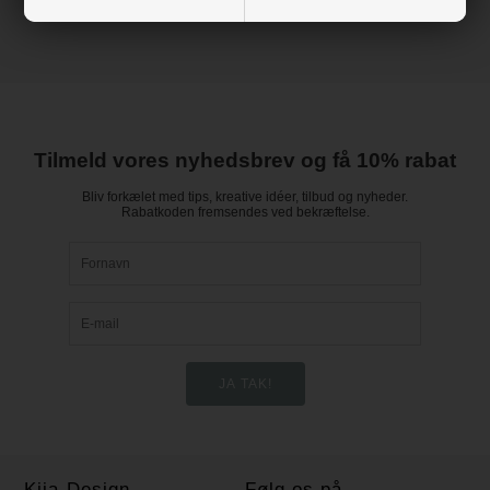
Tilmeld vores nyhedsbrev og få 10% rabat
Bliv forkælet med tips, kreative idéer, tilbud og nyheder.
Rabatkoden fremsendes ved bekræftelse.
Kija-Design
Følg os på