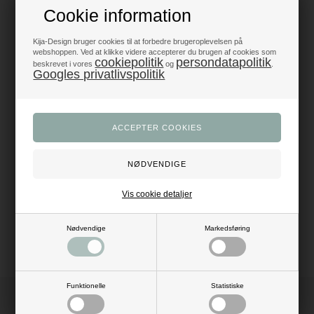
Cookie information
Produkter i topklasse
- alt til fest og dekoration
Kija-Design bruger cookies til at forbedre brugeroplevelsen på
webshoppen. Ved at klikke videre accepterer du brugen af cookies som
Trustpilot 5/5 - Fremragende
cookiepolitik
persondatapolitik
beskrevet i vores
og
.
+1200 glade anmeldelser
Googles privatlivspolitik
Dansk webshop
- med hurtig levering
Beskrivelse
Anmeldelser
Antal: 50 stk.
Mål: Dia: 30 cm (12")
Vis cookie detaljer
Materiale: latex
Farve: pink
Pustes op med luft eller helium ballongas
Nødvendige
Markedsføring
Funktionelle
Statistiske