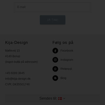
Kija-Design
Følg os på
Møllevej 15
Facebook
4140 Borup
Instagram
(Ingen butik på adressen)
Pinterest
+45 6089 3645
Blog
info@kija-design.dk
CVR:
DK35501746
Sendes til: