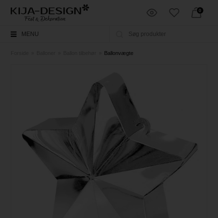
0
MENU
Forside
»
Balloner
»
Ballon tilbehør
»
Ballonvægte