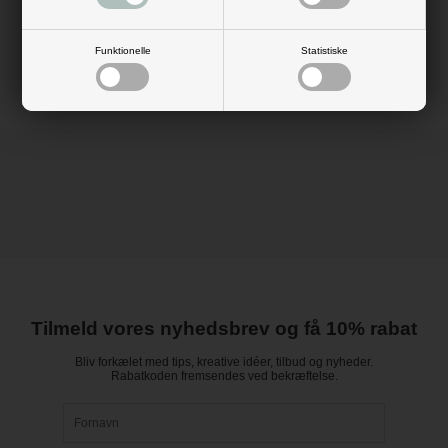
Mål: H: 10 cm
Vægt: 150 gram
Materiale: plast
Farve: sølv
Funktionelle
Statistiske
Tilmeld vores nyhedsbrev og få 10% rabat
Bliv forkælet med tips, kreative idéer, tilbud og nyheder.
Rabatkoden fremsendes ved bekræftelse.