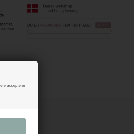
Dansk webshop
e
- med hurtig levering
ede
m
partiet,
DU ER
449,00 DKK
FRA FRI FRAGT
449 DKK
 balloner
dere accepterer