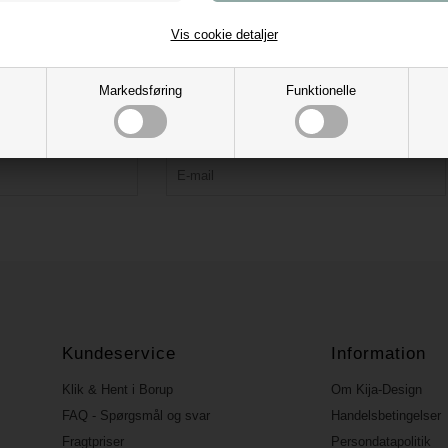
Vis cookie detaljer
Tilmeld vores nyhedsbrev og få 10% rabat
Markedsføring
Funktionelle
Bliv forkælet med tips, kreative idéer, tilbud og nyheder.
Rabatkoden fremsendes ved bekræftelse.
Kundeservice
Information
Klik & Hent i Borup
Om Kija-Design
FAQ - Spørgsmål og svar
Handelsbetingelser
Fragtpriser
Persondatapolitik