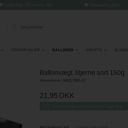
Gratis fragt i DK over kr. 449,-
Fantastiske priser
FESTARTIKLER
BALLONER
KREATIV
BLOMS
Ballonvægt Stjerne sort 150g
Varenummer:
AM117800-10
21,95
DKK
Send mail når varen kommer på lager igen.
BESKRIVELSE
ANMELDELSER