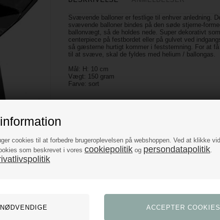
Svævende balloner er festlige til enhver anledning. D
svævende balloner bindes på den søde stjerne-form
ballonvægt, så de holdes nede. Super dekorativt so
centerpiece på festbordet eller på gulvet ved indgangs
så gæsterne hurtigt kommer i feststemning. For at få
til at svæve, skal de fyldes med helium / ballongas.
Mål: H: 10 cm
Vægt: 150 gram
Farve: sort
information
uger cookies til at forbedre brugeroplevelsen på webshoppen. Ved at klikke vi
cookiepolitik
persondatapolitik
ookies som beskrevet i vores
og
.
vatlivspolitik