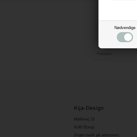
Nødvendige
Kija-Design
Møllevej 15
4140 Borup
(Ingen butik på adressen)