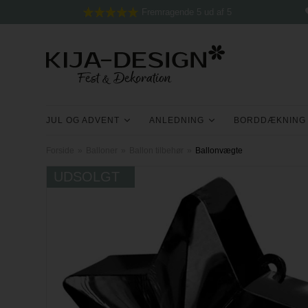
Fremragende 5 ud af 5
JUL OG ADVENT
ANLEDNING
BORDDÆKNING
Forside
»
Balloner
»
Ballon tilbehør
»
Ballonvægte
UDSOLGT