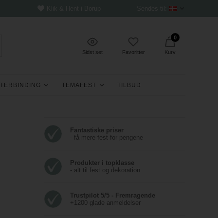
Klik & Hent i Borup
Sendes til:
0
Sidst set
Favoritter
Kurv
TERBINDING
TEMAFEST
TILBUD
Fantastiske priser
- få mere fest for pengene
Produkter i topklasse
- alt til fest og dekoration
Trustpilot 5/5 - Fremragende
+1200 glade anmeldelser