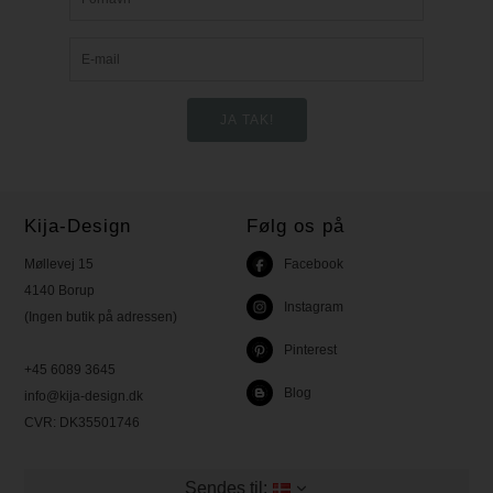
Kija-Design
Følg os på
Møllevej 15
Facebook
4140 Borup
Instagram
(Ingen butik på adressen)
Pinterest
+45 6089 3645
Blog
info@kija-design.dk
CVR:
DK35501746
Sendes til: