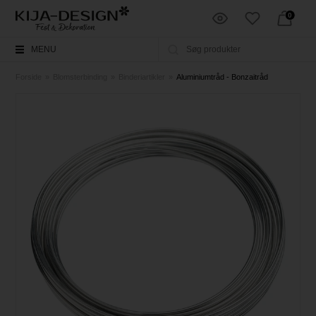
0
MENU
Forside
»
Blomsterbinding
»
Binderiartikler
»
Aluminiumtråd - Bonzaitråd