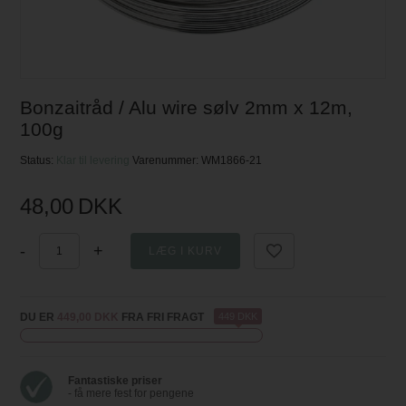
Bonzaitråd / Alu wire sølv 2mm x 12m,
100g
Status:
Klar til levering
Varenummer:
WM1866-21
48,00
DKK
-
+
DU ER
449,00 DKK
FRA FRI FRAGT
449 DKK
Fantastiske priser
- få mere fest for pengene