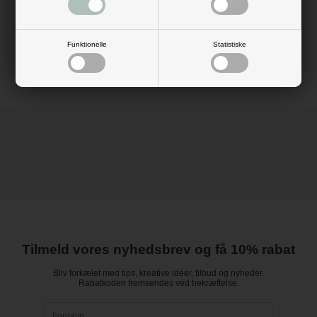
Mål: Dia: 2 mm x L: 12 meter
Vægt: 100 gram
Materiale: aluminium
Funktionelle
Statistiske
Farve: sølv
Tilmeld vores nyhedsbrev og få 10% rabat
Bliv forkælet med tips, kreative idéer, tilbud og nyheder.
Rabatkoden fremsendes ved bekræftelse.