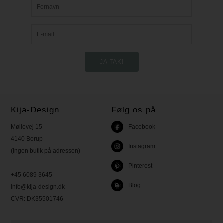
Kija-Design
Følg os på
Møllevej 15
Facebook
4140 Borup
Instagram
(Ingen butik på adressen)
Pinterest
+45 6089 3645
Blog
info@kija-design.dk
CVR:
DK35501746