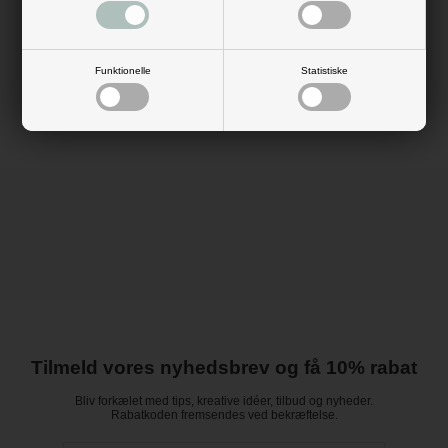
Køb bordkortene i dag, og skab gode minder for dine gæster.
Antal: 6 stk.
Mål: L: 17,5 cm
Materiale: karton
Funktionelle
Statistiske
Farve: rosa, natur
Tilmeld vores nyhedsbrev og få 10% rabat
Bliv forkælet med tips, kreative idéer, tilbud og nyheder.
Rabatkoden fremsendes ved bekræftelse.