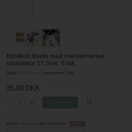
Bordkort Blade med manilamærker
rosa/natur 17,5cm, 6 stk.
Status:
Klar til levering
Varenummer:
7246
35,00
DKK
-
+
DU ER
449,00 DKK
FRA FRI FRAGT
449 DKK