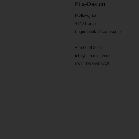
Kija-Design
Møllevej 15
4140 Borup
(Ingen butik på adressen)
+45 6089 3645
info@kija-design.dk
CVR:
DK35501746