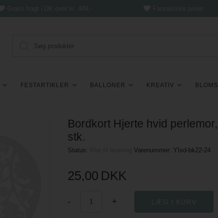
Gratis fragt i DK over kr. 449,-
Fantastiske priser
FESTARTIKLER
BALLONER
KREATIV
BLOMS
Bordkort Hjerte hvid perlemor
stk.
Status:
Klar til levering
Varenummer:
YIsd-bk22-24
25,00
DKK
-
+