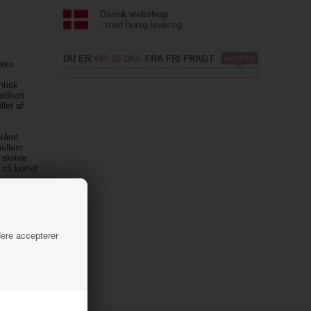
Dansk webshop
- med hurtig levering
DU ER
449,00 DKK
FRA FRI FRAGT
449 DKK
eres
ntisk
ordkort
llet af
kåret
mellem
 skrive
 så kortet
ender dem
dere accepterer