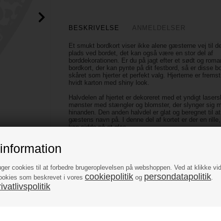
BESKRIVELSE
ANMELDELSER
Et smukt bordkort viser ikke alene gæsterne vej til d
plads ved bordet, det kan også være en stor del af
borddekorationen. Er du på jagt efter et sødt og roma
bordkort, der kan pynte på dit festbord, så er disse b
skåret som hjerter et perfekt valg. Hjerterne er fremsti
hvidt karton med shiny look.
Halvdelen af hjertet er dekoreret med et yndigt lasers
mønster med stængler og blomster, der slynger sig 
hinanden. Den anden halvdel er glat og beregnet til at
gæstens navn på. I denne del af kortet er der en rille,
kan sidde på et glas.
Køb det antal bordkort, du skal bruge, i dag, og vi s
information
straks afsted til dig.
Antal: 10 stk.
uger cookies til at forbedre brugeroplevelsen på webshoppen. Ved at klikke vi
Antal: H: 8 cm
cookiepolitik
persondatapolitik
ookies som beskrevet i vores
og
.
Materiale: karton
vatlivspolitik
Farve: hvid