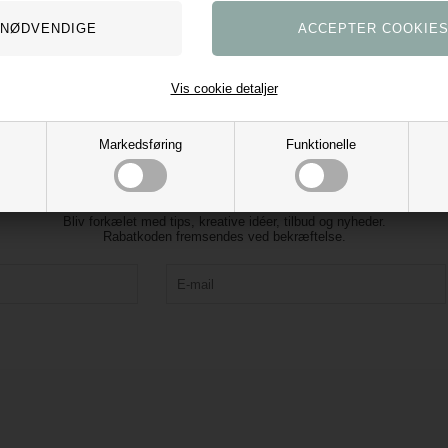
Vis cookie detaljer
Markedsføring
Funktionelle
Tilmeld vores nyhedsbrev og få 10% rabat
Bliv forkælet med tips, kreative idéer, tilbud og nyheder.
Rabatkoden fremsendes ved bekræftelse.