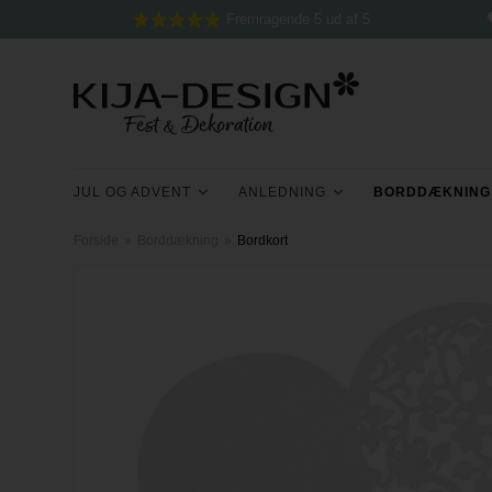
Fremragende 5 ud af 5
JUL OG ADVENT
ANLEDNING
BORDDÆKNING
Forside
»
Borddækning
»
Bordkort