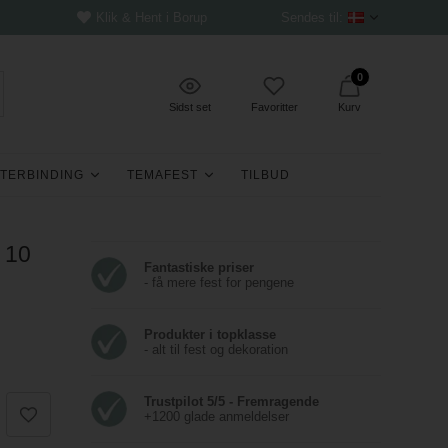
Klik & Hent i Borup
Sendes til:
0
Sidst set
Favoritter
Kurv
TERBINDING
TEMAFEST
TILBUD
, 10
Fantastiske priser
- få mere fest for pengene
Produkter i topklasse
- alt til fest og dekoration
Trustpilot 5/5 - Fremragende
+1200 glade anmeldelser