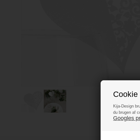
Cookie 
Kija-Design br
du brugen af c
Googles pri