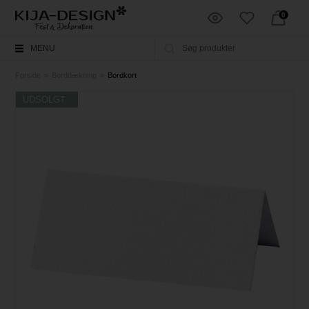
0
MENU
Forside
»
Borddækning
»
Bordkort
UDSOLGT