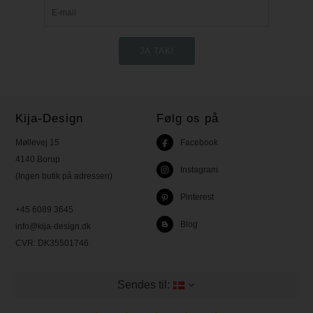
Kija-Design
Følg os på
Møllevej 15
Facebook
4140 Borup
Instagram
(Ingen butik på adressen)
Pinterest
+45 6089 3645
Blog
info@kija-design.dk
CVR:
DK35501746
Sendes til: