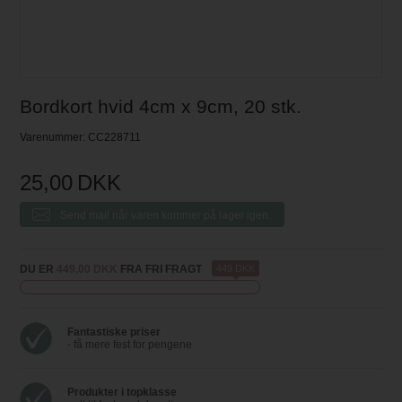
Bordkort hvid 4cm x 9cm, 20 stk.
Varenummer:
CC228711
25,00
DKK
Send mail når varen kommer på lager igen.
DU ER
449,00 DKK
FRA FRI FRAGT
449 DKK
Fantastiske priser
- få mere fest for pengene
Produkter i topklasse