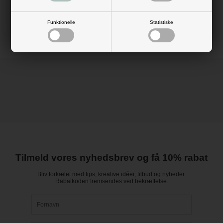
Mål foldet: H: 4 cm x L: 9 cm
Materiale: struktur karton 220 gram
Farve: hvid
Funktionelle
Statistiske
Tilmeld vores nyhedsbrev og få 10% rabat
Bliv forkælet med tips, kreative idéer, tilbud og nyheder.
Rabatkoden fremsendes ved bekræftelse.