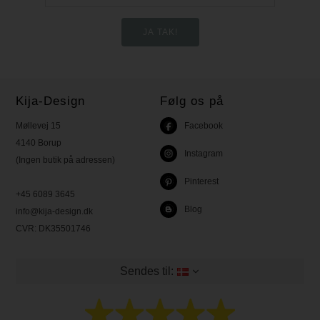
Kija-Design
Følg os på
Møllevej 15
Facebook
4140 Borup
Instagram
(Ingen butik på adressen)
Pinterest
+45 6089 3645
Blog
info@kija-design.dk
CVR:
DK35501746
Sendes til: