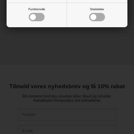
Farve: lyserød
Funktionelle
Statistiske
Tilmeld vores nyhedsbrev og få 10% rabat
Bliv forkælet med tips, kreative idéer, tilbud og nyheder.
Rabatkoden fremsendes ved bekræftelse.