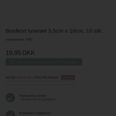
Bordkort lyserød 3,5cm x 10cm, 10 stk.
Varenummer:
7497
19,95
DKK
Send mail når varen kommer på lager igen.
DU ER
449,00 DKK
FRA FRI FRAGT
449 DKK
Fantastiske priser
- få mere fest for pengene
Produkter i topklasse