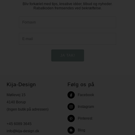
Bliv forkælet med tips, kreative idéer, tilbud og nyheder.
Rabatkoden fremsendes ved bekræftelse.
Kija-Design
Følg os på
Møllevej 15
Facebook
4140 Borup
Instagram
(Ingen butik på adressen)
Pinterest
+45 6089 3645
Blog
info@kija-design.dk