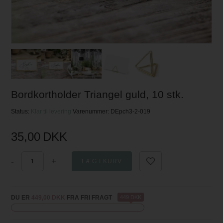
Bordkortholder Triangel guld, 10 stk.
Status:
Klar til levering
Varenummer:
DEpch3-2-019
35,00
DKK
-
+
DU ER
449,00 DKK
FRA FRI FRAGT
449 DKK