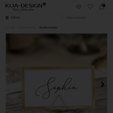
0
MENU
Forside
»
Borddækning
»
Bordkortholder