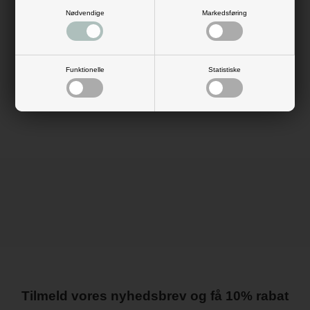
Lav eller køb enkelte
bordkort
, og sæt dem i hver deres bordkortholder.
Nødvendige
Markedsføring
De flotte trekanter er smuk bordpynt i sig selv, men uden at stjæle hele
billedet.
Køb bordkortholderne i dag, og guid gæsterne på plads.
Antal: 10 stk.
Funktionelle
Statistiske
Mål: H: 2,3 cm
Materiale: metal
Farve: guld
Tilmeld vores nyhedsbrev og få 10% rabat