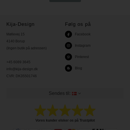
Kija-Design
Følg os på
Møllevej 15
Facebook
4140 Borup
Instagram
(Ingen butik på adressen)
Pinterest
+45 6089 3645
Blog
info@kija-design.dk
CVR:
DK35501746
Sendes til:
Vores kunder elsker os på Trustpilot