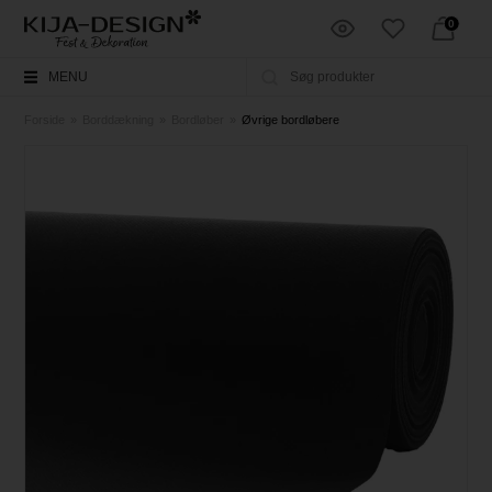
0
MENU
Forside
»
Borddækning
»
Bordløber
»
Øvrige bordløbere