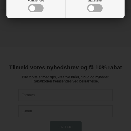
Funktionelle
Statistiske
Tilmeld vores nyhedsbrev og få 10% rabat
Bliv forkælet med tips, kreative idéer, tilbud og nyheder.
Rabatkoden fremsendes ved bekræftelse.