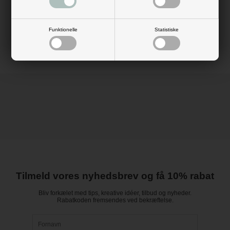
næste fest til en drømmefest.
Mål: B: 30 cm x L: 25 meter
Materiale: sizoflor
Farve: sølv
Funktionelle
Statistiske
Tilmeld vores nyhedsbrev og få 10% rabat
Bliv forkælet med tips, kreative idéer, tilbud og nyheder.
Rabatkoden fremsendes ved bekræftelse.