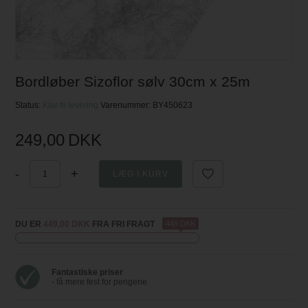
Bordløber Sizoflor sølv 30cm x 25m
Status:
Klar til levering
Varenummer:
BY450623
249,00
DKK
-
+
DU ER
449,00 DKK
FRA FRI FRAGT
449 DKK
Fantastiske priser
- få mere fest for pengene