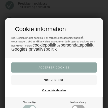
Produkter i topklasse
- alt til fest og dekoration
Trustpilot 5/5 - Fremragende
+1200 glade anmeldelser
Cookie information
Dansk webshop
Kija-Design bruger cookies til at forbedre brugeroplevelsen på
- med hurtig levering
webshoppen. Ved at klikke videre accepterer du brugen af cookies som
cookiepolitik
persondatapolitik
beskrevet i vores
og
.
Googles privatlivspolitik
Beskrivelse
Anmeldelser
Giv dit bord et overdådigt look med denne sizoflor bordløber i sølv. Den
måler 30 cm i bredden, og der er 25 meter på rullen. Det er nok til et meget
langt bord eller flere sammensatte eller enkeltstående borde.
Sølv er bare stilfuldt. Derfor giver denne bordløber også noget
ekstravagant til din borddækning. Læg en ensfarvet dug under, og se
hvordan det tilfældigt vævede mønster i bordløberen rigtig kommer til
udtryk.
Vis cookie detaljer
Match med sølvfarvede servietter og lys for et gennemgående sølvtema.
Perfekt til bryllups- eller sølvbryllupsfesten, konfirmationen, jubilæet eller
den runde fødselsdag, til jul eller nytår.
Nødvendige
Markedsføring
Hos kija-design.dk har vi alle de smukke ting, du har brug for til at gøre din