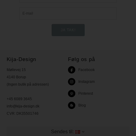
Kija-Design
Følg os på
Møllevej 15
Facebook
4140 Borup
Instagram
(Ingen butik på adressen)
Pinterest
+45 6089 3645
Blog
info@kija-design.dk
CVR:
DK35501746
Sendes til: