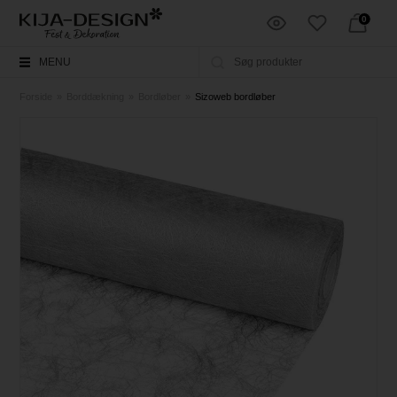
0
MENU
Forside
»
Borddækning
»
Bordløber
»
Sizoweb bordløber