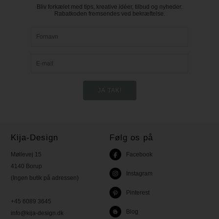
Bliv forkælet med tips, kreative idéer, tilbud og nyheder.
Rabatkoden fremsendes ved bekræftelse.
Kija-Design
Følg os på
Møllevej 15
Facebook
4140 Borup
Instagram
(Ingen butik på adressen)
Pinterest
+45 6089 3645
Blog
info@kija-design.dk