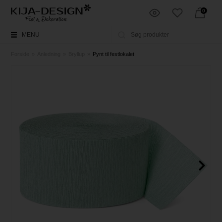
0
MENU
Forside
»
Anledning
»
Bryllup
»
Pynt til festlokalet