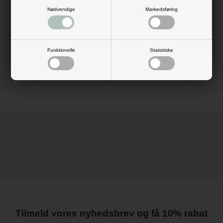
Skab flot og stilfuld pynt med dette
mint grønne crepepapir på rulle
. Med
Nødvendige
Markedsføring
hele 24,6 meter får du masser af materiale til både festpynt og kreative
projekter.
✔ Perfekt til baby shower, fødselsdag og bordpynt
✔ Ekstra lang rulle – mere værdi for pengene
✔ Nem at klippe, forme og dekorere med
Funktionelle
Statistiske
Ideelt til
guirlander, papirblomster og DIY pynt
, hvor du vil have et flot
resultat uden besvær.
Tilmeld vores nyhedsbrev og få 10% rabat