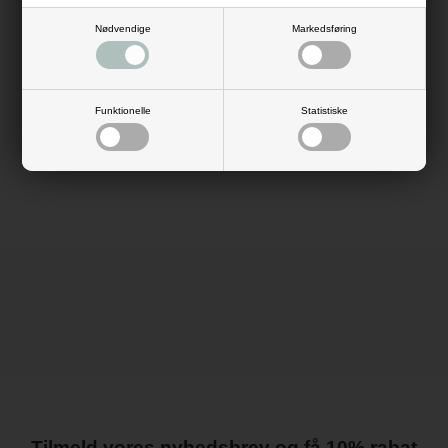
til både private og professionelle formål. Den dybe marineblå farve passer
perfekt til klassiske, moderne og formelle anledninger som
Nødvendige
Markedsføring
gaveindpakning, bryllupper, konfirmationer, firmaevents og
blomsterdekorationer.
Eksklusivt crispy dekorationsbånd
Elegant marineblå farve
30 mm bredde – giver synlig og flot dekoration
Funktionelle
Statistiske
10 meter pr. rulle
Holder formen flot i sløjfer
Ideelt til gaveindpakning og events
Tilmeld vores nyhedsbrev og få 10% rabat