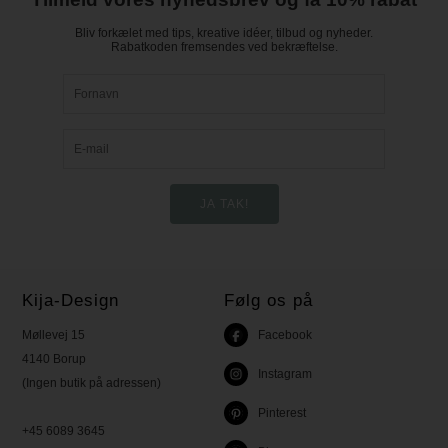
Bliv forkælet med tips, kreative idéer, tilbud og nyheder.
Rabatkoden fremsendes ved bekræftelse.
Kija-Design
Følg os på
Møllevej 15
Facebook
4140 Borup
Instagram
(Ingen butik på adressen)
Pinterest
+45 6089 3645