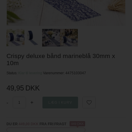
Crispy deluxe bånd marineblå 30mm x
10m
Status:
Klar til levering
Varenummer:
4475103047
49,95
DKK
-
+
DU ER
449,00 DKK
FRA FRI FRAGT
449 DKK