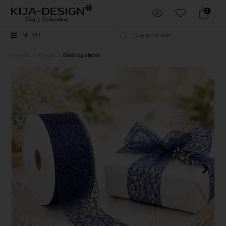
0
MENU
Forside
»
Kreativ
»
Bånd og sløjfer