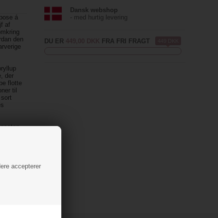
Dansk webshop
 pose á
- med hurtig levering
jf af
omkring
ordan den
DU ER
449,00 DKK
FRA FRI FRAGT
449 DKK
arverige
ryllup
, der
e flotte
ner til
 sort
es
ionssten
ke glip af
kter til
nssten
og
ration.
dere accepterer