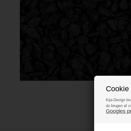
Cookie 
Kija-Design br
du brugen af c
Googles pri