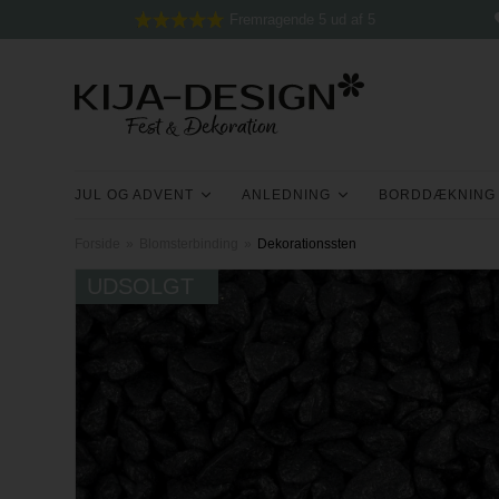
Fremragende 5 ud af 5
JUL OG ADVENT
ANLEDNING
BORDDÆKNING
Forside
»
Blomsterbinding
»
Dekorationssten
UDSOLGT