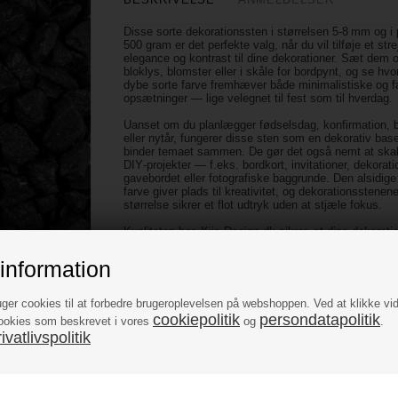
Disse sorte dekorationssten i størrelsen 5‑8 mm og i
500 gram er det perfekte valg, når du vil tilføje et stre
elegance og kontrast til dine dekorationer. Sæt dem 
bloklys, blomster eller i skåle for bordpynt, og se hv
dybe sorte farve fremhæver både minimalistiske og f
opsætninger — lige velegnet til fest som til hverdag.
Uanset om du planlægger fødselsdag, konfirmation, b
eller nytår, fungerer disse sten som en dekorativ base
binder temaet sammen. De gør det også nemt at skab
DIY‑projekter — f.eks. bordkort, invitationer, dekoratio
gavebordet eller fotografiske baggrunde. Den alsidige
farve giver plads til kreativitet, og dekorationsstenen
størrelse sikrer et flot udtryk uden at stjæle fokus.
Kvaliteten hos Kija‑Design.dk sikrer, at dine dekorat
holder farve og finish – selv ved gentagen brug. Gå ik
muligheden for at løfte dine festlige eller kreative proje
information
nye højder. Udforsk
hele vores udvalg af dekoratio
find den perfekte farvekombination til din næste deko
uger cookies til at forbedre brugeroplevelsen på webshoppen. Ved at klikke vi
Mål: 5-8 mm
cookiepolitik
persondatapolitik
ookies som beskrevet i vores
og
.
Vægt: 500 gram
vatlivspolitik
Farve: sort