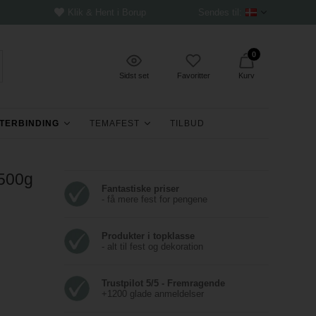
Klik & Hent i Borup
Sendes til:
0
Sidst set
Favoritter
Kurv
TERBINDING
TEMAFEST
TILBUD
 500g
Fantastiske priser
- få mere fest for pengene
Produkter i topklasse
- alt til fest og dekoration
Trustpilot 5/5 - Fremragende
+1200 glade anmeldelser