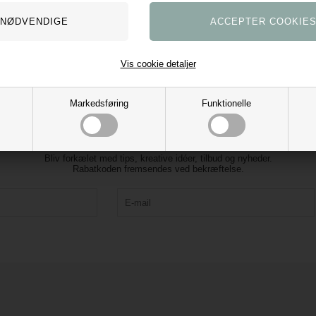
Vis cookie detaljer
Markedsføring
Funktionelle
Tilmeld vores nyhedsbrev og få 10% rabat
Bliv forkælet med tips, kreative idéer, tilbud og nyheder.
Rabatkoden fremsendes ved bekræftelse.