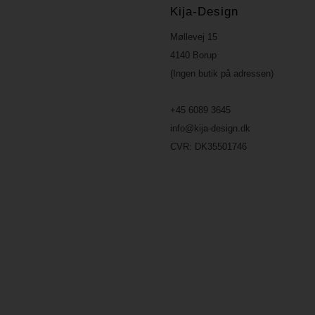
Kija-Design
Møllevej 15
4140 Borup
(Ingen butik på adressen)
+45 6089 3645
info@kija-design.dk
CVR:
DK35501746