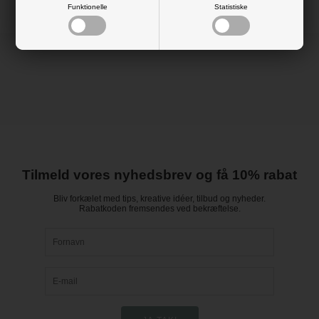
Funktionelle
Statistiske
Tilmeld vores nyhedsbrev og få 10% rabat
Bliv forkælet med tips, kreative idéer, tilbud og nyheder.
Rabatkoden fremsendes ved bekræftelse.