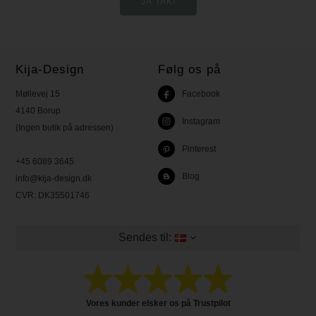
Kija-Design
Følg os på
Møllevej 15
Facebook
4140 Borup
Instagram
(Ingen butik på adressen)
Pinterest
+45 6089 3645
Blog
info@kija-design.dk
CVR:
DK35501746
Sendes til:
Vores kunder elsker os på Trustpilot