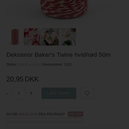
Dekosnor Baker's Twine hvid/rød 50m
Status:
Klar til levering
Varenummer:
7421
20,95
DKK
-
+
DU ER
449,00 DKK
FRA FRI FRAGT
449 DKK