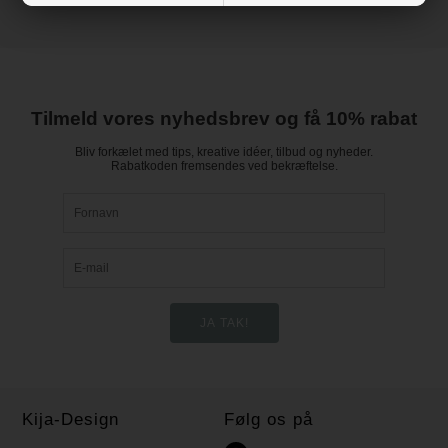
Tilmeld vores nyhedsbrev og få 10% rabat
Bliv forkælet med tips, kreative idéer, tilbud og nyheder.
Rabatkoden fremsendes ved bekræftelse.
Kija-Design
Følg os på