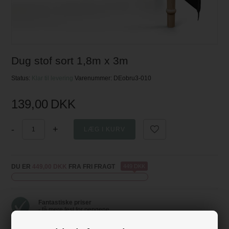
Dug stof sort 1,8m x 3m
Status:
Klar til levering
Varenummer:
DEobru3-010
139,00
DKK
-
+
DU ER
449,00 DKK
FRA FRI FRAGT
449 DKK
Fantastiske priser
- få mere fest for pengene