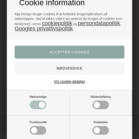
Cookie information
Produkter i topklasse
- alt til fest og dekoration
Kija-Design bruger cookies til at forbedre brugeroplevelsen på
webshoppen. Ved at klikke videre accepterer du brugen af cookies som
cookiepolitik
persondatapolitik
beskrevet i vores
og
.
Trustpilot 5/5 - Fremragende
Googles privatlivspolitik
+1200 glade anmeldelser
Dansk webshop
- med hurtig levering
Beskrivelse
Anmeldelser
Mål: B: 1,8 meter x L: 3 meter
Vis cookie detaljer
Materiale: polyester
Farve: sort
Nødvendige
Markedsføring
Funktionelle
Statistiske