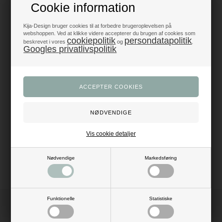
Cookie information
Produkter i topklasse
- alt til fest og dekoration
Kija-Design bruger cookies til at forbedre brugeroplevelsen på
webshoppen. Ved at klikke videre accepterer du brugen af cookies som
cookiepolitik
persondatapolitik
beskrevet i vores
og
.
Googles privatlivspolitik
Trustpilot 5/5 - Fremragende
+1200 glade anmeldelser
Dansk webshop
- med hurtig levering
Beskrivelse
Anmeldelser
Mål: H: 31 cm x B: 29,2 cm
Vis cookie detaljer
Materiale: MDF plade
Farve: mørk blå, guld
Nødvendige
Markedsføring
Funktionelle
Statistiske