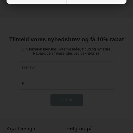
Tilmeld vores nyhedsbrev og få 10% rabat
Bliv forkælet med tips, kreative idéer, tilbud og nyheder.
Rabatkoden fremsendes ved bekræftelse.
Kija-Design
Følg os på