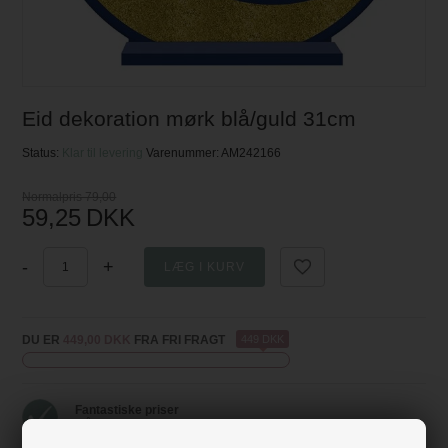
Eid dekoration mørk blå/guld 31cm
Status:
Klar til levering
Varenummer:
AM242166
Normalpris 79,00
59,25
DKK
-
+
DU ER
449,00 DKK
FRA FRI FRAGT
449 DKK
Fantastiske priser
- få mere fest for pengene