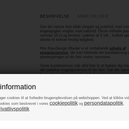
BESKRIVELSE
ANMELDELSER
Gør din næste fest både elegant og praktisk med vo
engangsglas vinglas med sølvfod. Disse stilfulde pla
rummer 15 cl og leveres i pakker af 6 stk., hvilket g
ideelle til enhver festlig lejlighed.
Hos Kija-Design tilbyder vi et omfattende
udvalg af
engangsservice
, der kan fuldende din borddækning 
planlægningen af din fest endnu nemmere.
Vores kundeservice står altid klar til at hjælpe dig me
det perfekte engangsservice til din fest. Gør din næs
begivenhed uforglemmelig ved at vælge vores smuk
engangsglas vinglas med sølvfod. Bestil i dag og opl
hvordan de kan tilføje et strejf af elegance til din fest
information
Antal: 6 stk.
Mål: H: 11 cm
uger cookies til at forbedre brugeroplevelsen på webshoppen. Ved at klikke vi
Indhold: 15 cl
cookiepolitik
persondatapolitik
ookies som beskrevet i vores
og
.
Materiale: plast
vatlivspolitik
Farve: klar/transparent, sølv