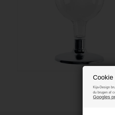
Cookie 
Kija-Design br
du brugen af c
Googles pri