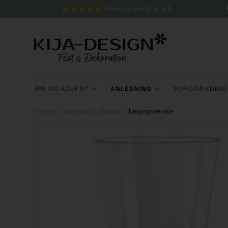
Fremragende 5 ud af 5
JUL OG ADVENT
ANLEDNING
BORDDÆKNING
Forside
»
Anledning
»
Bryllup
»
Engangsservice