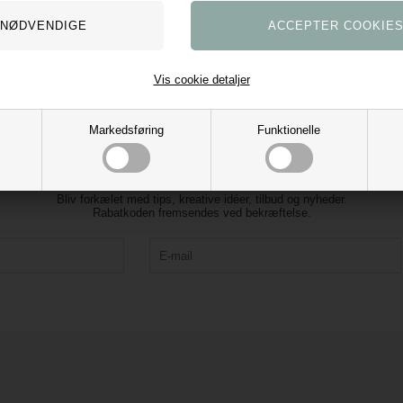
Vis cookie detaljer
Markedsføring
Funktionelle
Tilmeld vores nyhedsbrev og få 10% rabat
Bliv forkælet med tips, kreative idéer, tilbud og nyheder.
Rabatkoden fremsendes ved bekræftelse.