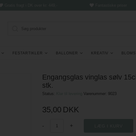
Gratis fragt i DK over kr. 449,-
Fantastiske priser
FESTARTIKLER
BALLONER
KREATIV
BLOMS
Engangsglas vinglas sølv 15cl
stk.
Status:
Klar til levering
Varenummer:
9023
35,00
DKK
-
+