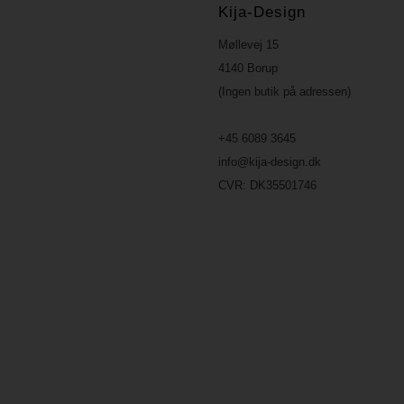
Kija-Design
Møllevej 15
4140 Borup
(Ingen butik på adressen)
+45 6089 3645
info@kija-design.dk
CVR:
DK35501746