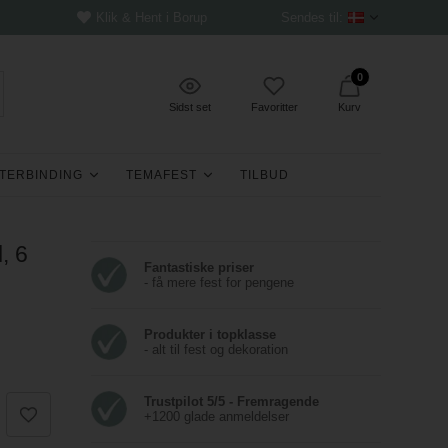
Klik & Hent i Borup
Sendes til:
0
Sidst set
Favoritter
Kurv
TERBINDING
TEMAFEST
TILBUD
, 6
Fantastiske priser
- få mere fest for pengene
Produkter i topklasse
- alt til fest og dekoration
Trustpilot 5/5 - Fremragende
+1200 glade anmeldelser