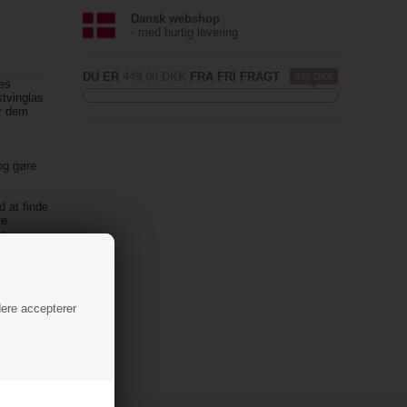
Dansk webshop
- med hurtig levering
DU ER
449,00 DKK
FRA FRI FRAGT
449 DKK
res
stvinglas
ør dem
og gøre
d at finde
te
ke
ev,
.
dere accepterer