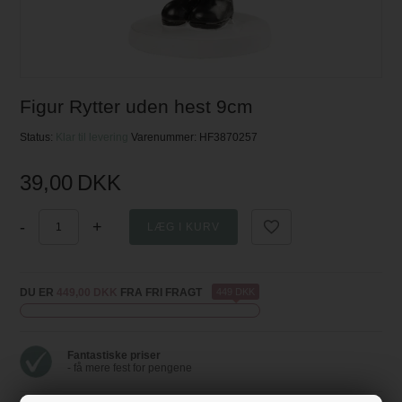
Figur Rytter uden hest 9cm
Status:
Klar til levering
Varenummer:
HF3870257
39,00
DKK
-
+
DU ER
449,00 DKK
FRA FRI FRAGT
449 DKK
Fantastiske priser
- få mere fest for pengene