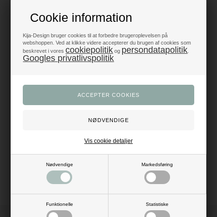
Produkter i topklasse
Cookie information
- alt til fest og dekoration
Kija-Design bruger cookies til at forbedre brugeroplevelsen på
Trustpilot 5/5 - Fremragende
webshoppen. Ved at klikke videre accepterer du brugen af cookies som
+1200 glade anmeldelser
cookiepolitik
persondatapolitik
beskrevet i vores
og
.
Googles privatlivspolitik
Dansk webshop
- med hurtig levering
Beskrivelse
Anmeldelser
Pynt festbordet med den glade og charmerende pigerytter, når der skal
holdes fest for hesteentusiasten.
Vis cookie detaljer
Mål: H: 9 cm
Materiale: resin
Farve: hvid, brun, sort
Ikke godkendt til kontakt med fødevarer
Nødvendige
Markedsføring
Funktionelle
Statistiske