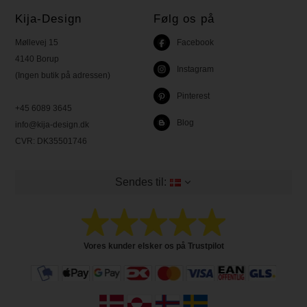
Kija-Design
Følg os på
Møllevej 15
Facebook
4140 Borup
Instagram
(Ingen butik på adressen)
Pinterest
+45 6089 3645
Blog
info@kija-design.dk
CVR:
DK35501746
Sendes til:
Vores kunder elsker os på Trustpilot