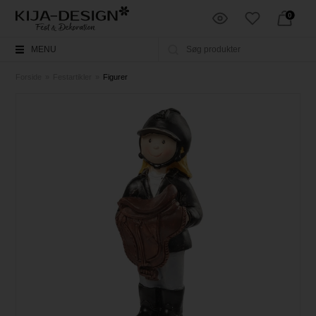
0
MENU
Forside
»
Festartikler
»
Figurer