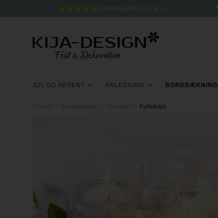
Fremragende 5 ud af 5
JUL OG ADVENT
ANLEDNING
BORDDÆKNING
Forside
»
Borddækning
»
Stearinlys
»
Fyrfadslys