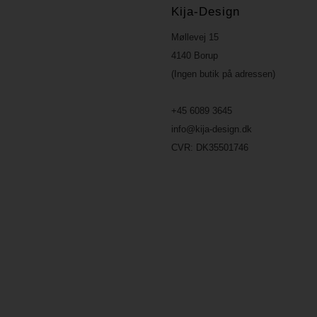
Kija-Design
Møllevej 15
4140 Borup
(Ingen butik på adressen)
+45 6089 3645
info@kija-design.dk
CVR:
DK35501746