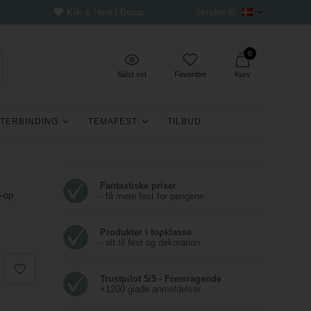
Klik & Hent i Borup
Sendes til:
0
Sidst set
Favoritter
Kurv
TERBINDING
TEMAFEST
TILBUD
Fantastiske priser
-op
- få mere fest for pengene
Produkter i topklasse
- alt til fest og dekoration
Trustpilot 5/5 - Fremragende
+1200 glade anmeldelser