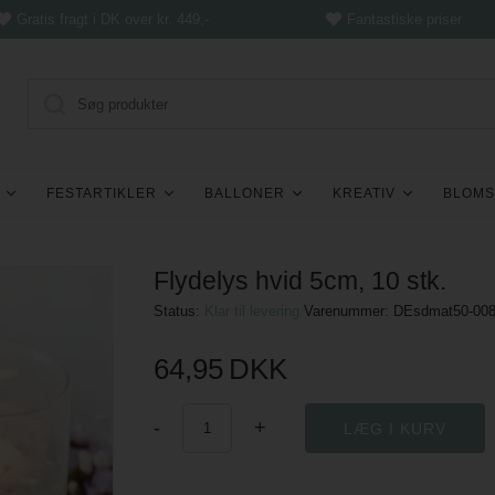
Gratis fragt i DK over kr. 449,-
Fantastiske priser
FESTARTIKLER
BALLONER
KREATIV
BLOMS
Flydelys hvid 5cm, 10 stk.
Status:
Klar til levering
Varenummer:
DEsdmat50-008
64,95
DKK
-
+