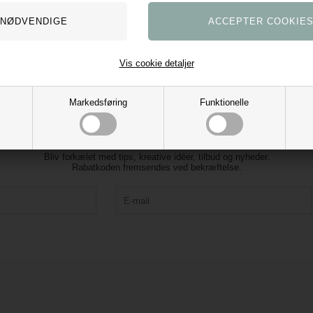
Vis cookie detaljer
Markedsføring
Funktionelle
Tilmeld vores nyhedsbrev og få 10% rabat
Bliv forkælet med tips, kreative idéer, tilbud og nyheder.
Rabatkoden fremsendes ved bekræftelse.