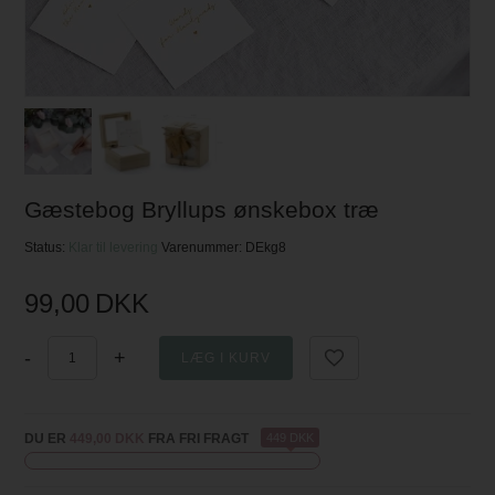
Gæstebog Bryllups ønskebox træ
Status:
Klar til levering
Varenummer:
DEkg8
99,00
DKK
-
+
DU ER
449,00 DKK
FRA FRI FRAGT
449 DKK