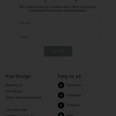
Bliv forkælet med tips, kreative idéer, tilbud og nyheder.
Rabatkoden fremsendes ved bekræftelse.
Kija-Design
Følg os på
Møllevej 15
Facebook
4140 Borup
Instagram
(Ingen butik på adressen)
Pinterest
+45 6089 3645
Blog