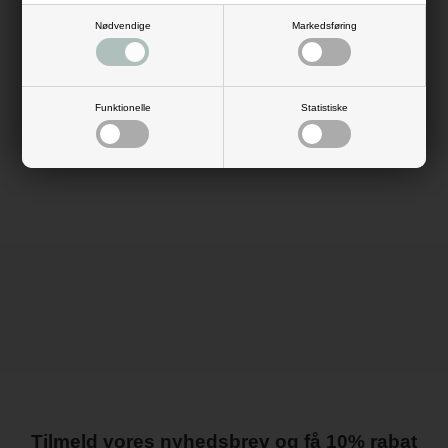
med hængsler og magnetlukning. I låget er der desuden en glasrude, så
du kan se igennem.
Nødvendige
Markedsføring
Køb ønskeboksen her på kija-design.dk, og få en unik og anderledes
gæstebog, der skaber gode minder.
Antal: 1 æske, 110 stk. kort
Mål: kassen: H: 9,5 cm B: 9,6 cm
Funktionelle
Statistiske
Materiale: træ, glas, karton
Farve: hvid, natur, guld
Lukning: magnet på låget
Bemærk: kortene er med engelsk tekst
Tilmeld vores nyhedsbrev og få 10% rabat