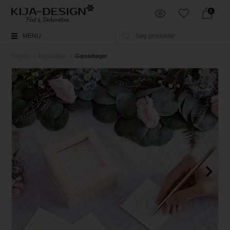
0
MENU
Forside
»
Festartikler
»
Gæstebøger